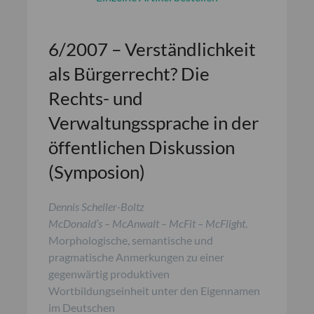
6/2007 – Verständlichkeit
als Bürgerrecht? Die
Rechts- und
Verwaltungssprache in der
öffentlichen Diskussion
(Symposion)
Dennis Scheller-Boltz
McDonald’s – McAnwalt – McFit – McFlight
.
Morphologische, semantische und
pragmatische Anmerkungen zu einer
gegenwärtig produktiven
Wortbildungseinheit unter den Eigennamen
im Deutschen