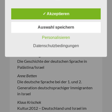
Rudolf Hoberg
✓ Akzeptieren
Deutsch in Israel – ein besonderes,
schwieriges Thema
Auswahl speichern
Gisela Dachs
Zu den kulturpolitischen Beziehungen
Personalisieren
zwischen Israel und Deutschland – und die
Datenschutzbedingungen
Rolle der deutschen Sprache
Karin Neuburger
Die Geschichte der deutschen Sprache in
Palästina/Israel
Anne Betten
Die deutsche Sprache bei der 1. und 2.
Generation deutschsprachiger Immigranten
in Israel
Klaus Krischok
Kultur.2012 – Deutschland und Israel im