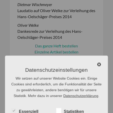
Dietmar Wischmeyer
Laudatio auf Oliver Welke zur Verleihung des
Hans-Oelschäger-Preises 2014
Oliver Welke
Dankesrede zur Verleihung des Hans-
Oelschläger-Preises 2014
Das ganze Heft bestellen
Einzelne Artikel bestellen
4–5/2013 – Deutsch in
Datenschutzeinstellungen
Israel (Tagung)
Wir setzen auf unserer Website Cookies ein. Einige
Cookies sind erforderlich, um die Funktionalität der Seite
zu gewährleisten, andere benötigen wir für unsere
»Deutsch lernen ist cool – vor allem wegen
Statistik. Mehr dazu in unserer
Datenschutzerklärung
.
Tokio Hotel«
Begrüßungsreden von Armin Burkhardt und
Essenziell
Statistiken
Andrea-Eva Ewels