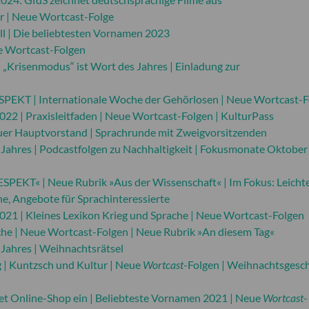
r | Neue Wortcast-Folge
l | Die beliebtesten Vornamen 2023
e Wortcast-Folgen
„Krisenmodus“ ist Wort des Jahres | Einladung zur
EKT | Internationale Woche der Gehörlosen | Neue Wortcast-F
22 | Praxisleitfaden | Neue Wortcast-Folgen | KulturPass
uer Hauptvorstand | Sprachrunde mit Zweigvorsitzenden
Jahres | Podcastfolgen zu Nachhaltigkeit | Fokusmonate Oktober 
PEKT« | Neue Rubrik »Aus der Wissenschaft« | Im Fokus: Leicht
e, Angebote für Sprachinteressierte
021 | Kleines Lexikon Krieg und Sprache | Neue Wortcast-Folgen
che | Neue Wortcast-Folgen | Neue Rubrik »An diesem Tag«
Jahres | Weihnachtsrätsel
| Kuntzsch und Kultur | Neue
Wortcast
-Folgen | Weihnachtsgesc
tet Online-Shop ein | Beliebteste Vornamen 2021 | Neue
Wortcast
-