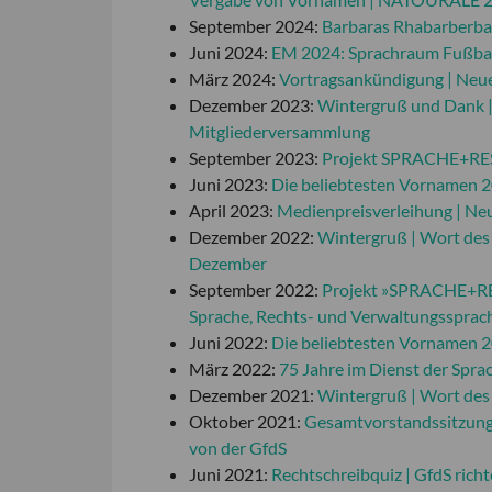
September 2024:
Barbaras Rhabarberba
Juni 2024:
EM 2024: Sprachraum Fußbal
März 2024:
Vortragsankündigung | Neu
Dezember 2023:
Wintergruß und Dank | 
Mitgliederversammlung
September 2023:
Projekt SPRACHE+RESP
Juni 2023:
Die beliebtesten Vornamen 20
April 2023:
Medienpreisverleihung | Ne
Dezember 2022:
Wintergruß | Wort des 
Dezember
September 2022:
Projekt »SPRACHE+RES
Sprache, Rechts- und Verwaltungssprach
Juni 2022:
Die beliebtesten Vornamen 2
März 2022:
75 Jahre im Dienst der Spra
Dezember 2021:
Wintergruß | Wort des 
Oktober 2021:
Gesamtvorstandssitzung 
von der GfdS
Juni 2021:
Rechtschreibquiz | GfdS rich