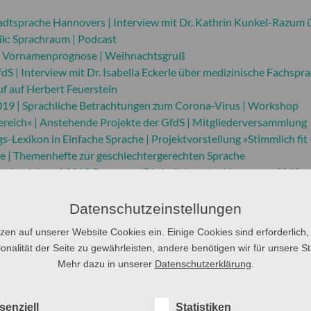
adtsprache Hannovers | Interview mit Dr. Kathrin Kunkel-Razum 
ik: Sprachraum | Podcast
 | Vornamenprognose | Weihnachtsgruß
dS | Interview mit Dr. Isabella Eckerle über medizinische Fachspr
f auf Herbert Feuerstein
019 | Sprachliche Betrachtungen zum Corona-Virus | Workshop
ereich« | Anstehende Projekte der GfdS | Mitgliederversammlung
-Lexikon in Einfache Sprache | Projektvorstellung »Stimmlich fit 
he | Themenhefte zur geschlechtergerechten Sprache
t des Jahres | 2019 Prognose: Die beliebtesten Vornamen 2019
 GfdS | Neue Vorsitzende im Förderkreis | Sprachdienst: Ab sof
Datenschutzeinstellungen
uswertung der Sprachanfragen | Besondere Vornamen
tzen auf unserer Website Cookies ein. Einige Cookies sind erforderlich,
olution in unserer Kommunikation
onalität der Seite zu gewährleisten, andere benötigen wir für unsere Sta
dS | Wort des Jahres 2018 | Namenstudien
Mehr dazu in unserer
Datenschutzerklärung
.
che Sprache erhält Kulturpreis der Stadt Wiesbaden
 Medienpreise der GfdS gehen an Kindersendung und Fanta 4
t des Jahres 2017
senziell
Statistiken