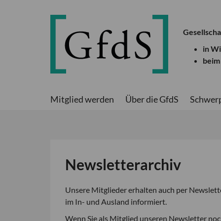
Gesellscha
in W
beim
Mitglied werden
Über die GfdS
Schwer
Newsletterarchiv
Unsere Mitglieder erhalten auch per Newslett
im In- und Ausland informiert.
Wenn Sie als Mitglied unseren Newsletter noc