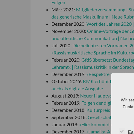
Folgen
März 2021:
Mitgliederversammlung | St
das generische Maskulinum | Neue Rubr
Dezember 2020:
Wort des Jahres 2020
November 2020:
Online-Vorträge der Gf
und öffentliche Kommunikation | Nachru
Juli 2020:
Die beliebtesten Vornamen 2
»Rassismuskritische Sprache im Kulturb
Februar 2020:
GfdS übersetzt Bundestags
Lehramt« | Rassismuskritik in der Sprac
Dezember 2019:
»Respektrente« ist Wor
Oktober 2019:
KMK erhöht Förderung der
auch als digitale Ausgabe
August 2019:
Neuer Hauptvorstand | A
Wir se
Februar 2019:
Folgen der digitalen Rev
Funkti
Dezember 2018:
Kulturpreis für die Gf
September 2018:
Gesellschaft für deuts
Januar 2018:
»Hier kommt die Maus!« –
Dezember 2017:
»Jamaika-Aus« ist Wor
Es