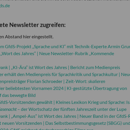
ds.de
dete Newsletter zugreifen:
n Abstand hier eingestellt.
m GfdS-Projekt „Sprache und KI“ mit Technik-Experte Armin Gr
on „Wort des Jahres“ | Neue Newsletter-Rubrik „Kommende
k | „KI-Ära“ ist Wort des Jahres | Bericht zum Medienpreis
der erhält den Medienpreis für Sprachkritik und Sprachkultur | Neu
enpreisträger Florian Schroeder | Zeit-Wort:
skalieren
e der beliebtesten Vornamen 2024 | KI-gestützte Übertragung von
uf das bewegte Bild
GfdS-Vorsitzenden gewählt | Kleines Lexikon Krieg und Sprache: Is
Fasenacht
– der Wortschatz der fünften Jahreszeit unter der Lupe
nk | „Ampel-Aus“ ist Wort des Jahres | Neuer Band in der GfdS-
 neuen Vorsitzenden | Das Selbstbestimmungsgesetz (SBGG) und
4: GfdS zeichnet deutschsprachige Filme aus