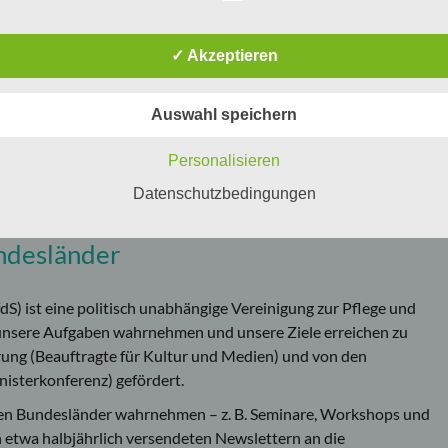
für deutsche Sprache
estagspräsident Norbert Lammert
✓ Akzeptieren
kblick
prache bedeuten die Grenzen meiner Welt.«
Auswahl speichern
eburtstag und jede Menge Experimente
d aktuell
Personalisieren
Datenschutzbedingungen
undesländer
dS) ist eine politisch unabhängige Vereinigung zur Pflege und
unsere Aufgaben wahrnehmen und unsere Ziele erreichen zu
ung (Beauftragte für Kultur und Medien) und von den
isterkonferenz) gefördert.
elnen Bundesländer wahrnehmen – z. B. Seminare, Workshops und
n etwa halbjährlich versendeten Newslettern an die