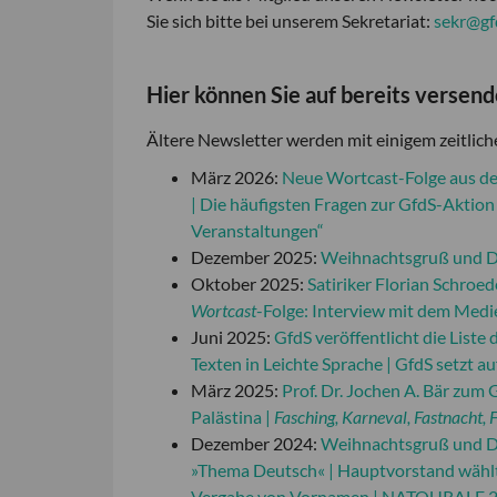
Sie sich bitte bei unserem Sekretariat:
sekr@gf
Hier können Sie auf bereits versen
Ältere Newsletter werden mit einigem zeitliche
März 2026:
Neue Wortcast-Folge aus de
| Die häufigsten Fragen zur GfdS-Akti
Veranstaltungen“
Dezember 2025:
Weihnachtsgruß und Dan
Oktober 2025:
Satiriker Florian Schroe
Wortcast
-Folge: Interview mit dem Medi
Juni 2025:
GfdS veröffentlicht die List
Texten in Leichte Sprache | GfdS setzt a
März 2025:
Prof. Dr. Jochen A. Bär zum 
Palästina |
Fasching, Karneval, Fastnacht, 
Dezember 2024:
Weihnachtsgruß und Da
»Thema Deutsch« | Hauptvorstand wählt
Vergabe von Vornamen | NATOURALE 202