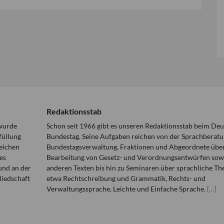
Redaktionsstab
 wurde
Schon seit 1966 gibt es unseren Redaktionsstab beim De
füllung
Bundestag. Seine Aufgaben reichen von der Sprachberatu
eichen
Bundestagsverwaltung, Fraktionen und Abgeordnete über
es
Bearbeitung von Gesetz- und Verordnungsentwürfen sowi
und an der
anderen Texten bis hin zu Seminaren über sprachliche T
liedschaft
etwa Rechtschreibung und Grammatik, Rechts- und
Verwaltungssprache, Leichte und Einfache Sprache.
[…]