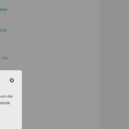
über
ache
– im
ort
 um die
tistik.