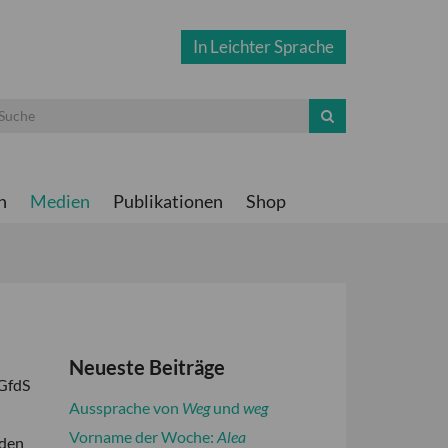
In Leichter Sprache
n
Medien
Publikationen
Shop
Neueste Beiträge
 GfdS
Aussprache von
Weg
und
weg
Vorname der Woche:
Alea
lden