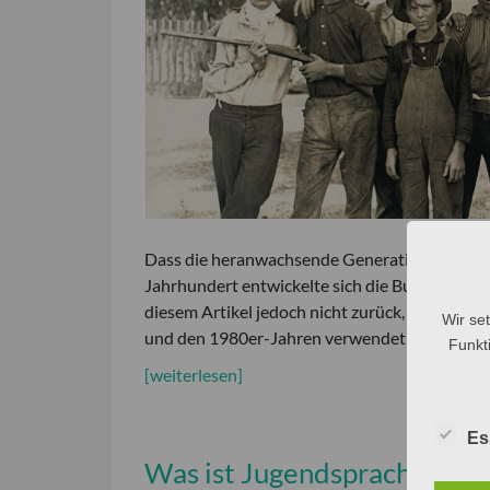
Dass die heranwachsende Generation anders spr
Jahrhundert entwickelte sich die Burschenspra
diesem Artikel jedoch nicht zurück, sondern 
Wir se
und den 1980er-Jahren verwendet hat. Vielleic
Funkti
[weiterlesen]
Es
Was ist Jugendsprache?