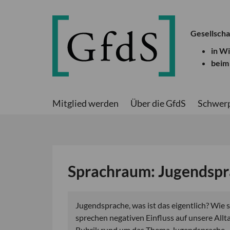
Gesellscha
in W
beim
Mitglied werden
Über die GfdS
Schwer
Sprachraum: Jugendsp
Jugendsprache, was ist das eigentlich? Wie 
sprechen negativen Einfluss auf unsere All
Rubrik rund um das Thema Jugendsprache.