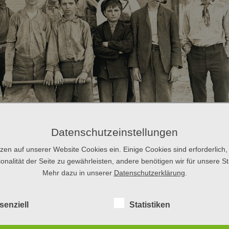
icht als ihre Eltern, ist kein neues Phänomen: Schon im 16.
Datenschutzeinstellungen
che an den deutschen Universitäten. Ganz so weit blicken wir in
erinnern uns an Wörter und Wendungen, die die Jugend in den 196
tzen auf unserer Website Cookies ein. Einige Cookies sind erforderlich,
ht entdecken Sie ja alte Bekannte!
onalität der Seite zu gewährleisten, andere benötigen wir für unsere Sta
Mehr dazu in unserer
Datenschutzerklärung
.
senziell
Statistiken