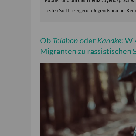
Testen Sie Ihre eigenen Jugendsprache-Ken
Ob
Talahon
oder
Kanake
: Wi
Migranten zu rassistischen