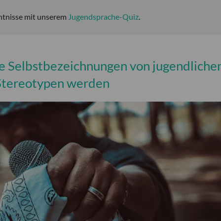
ntnisse mit unserem
Jugendsprache-Quiz
.
e Selbstbezeichnungen von jugendliche
 Stereotypen werden