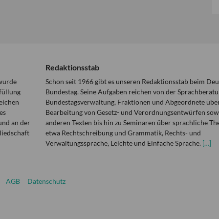
Redaktionsstab
 wurde
Schon seit 1966 gibt es unseren Redaktionsstab beim De
füllung
Bundestag. Seine Aufgaben reichen von der Sprachberatu
eichen
Bundestagsverwaltung, Fraktionen und Abgeordnete über
es
Bearbeitung von Gesetz- und Verordnungsentwürfen sowi
und an der
anderen Texten bis hin zu Seminaren über sprachliche T
liedschaft
etwa Rechtschreibung und Grammatik, Rechts- und
Verwaltungssprache, Leichte und Einfache Sprache.
[…]
AGB
Datenschutz