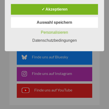
✓ Akzeptieren
Auswahl speichern
Netzwerke
Personalisieren
Finde uns auf Facebook
Datenschutzbedingungen
Finde uns auf Bluesky
Finde uns auf Instagram
Finde uns auf YouTube