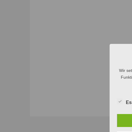
Wir se
Funkti
Es