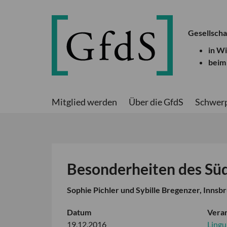
Gesellscha
in W
beim
Mitglied werden
Über die GfdS
Schwer
Besonderheiten des Süd
Sophie Pichler und Sybille Bregenzer, Innsb
Datum
Veran
19.12.2016
Lingu