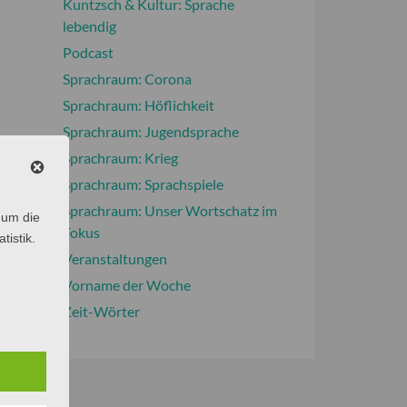
Kuntzsch & Kultur: Sprache
lebendig
Podcast
Sprachraum: Corona
Sprachraum: Höflichkeit
Sprachraum: Jugendsprache
Sprachraum: Krieg
Sprachraum: Sprachspiele
Sprachraum: Unser Wortschatz im
 um die
Fokus
tistik.
Veranstaltungen
Vorname der Woche
Zeit-Wörter