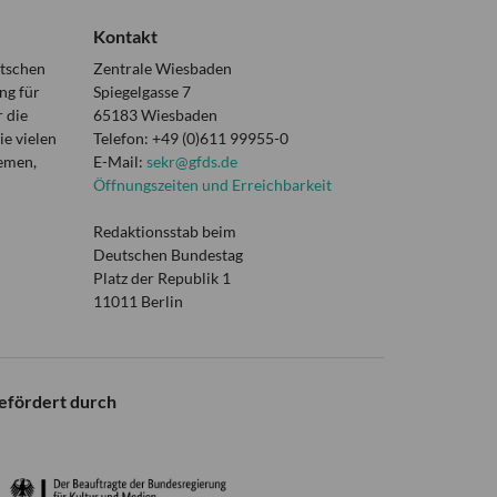
Kontakt
utschen
Zentrale Wiesbaden
ng für
Spiegelgasse 7
 die
65183 Wiesbaden
e vielen
Telefon: +49 (0)611 99955-0
hemen,
E-Mail:
sekr@gfds.de
Öffnungszeiten und Erreichbarkeit
Redaktionsstab beim
Deutschen Bundestag
Platz der Republik 1
11011 Berlin
efördert durch