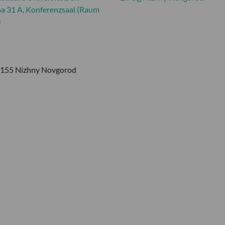
a 31 A, Konferenzsaal (Raum
)
603155 Nizhny Novgorod