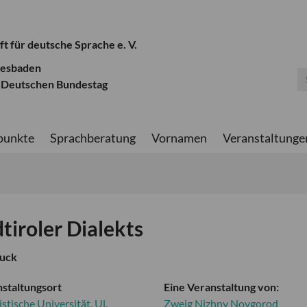
ft für deutsche Sprache e. V.
iesbaden
 Deutschen Bundestag
punkte
Sprachberatung
Vornamen
Veranstaltunge
tiroler Dialekts
ruck
staltungsort
Eine Veranstaltung von:
istische Universität, Ul.
Zweig Nizhny Novgorod