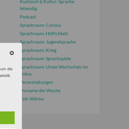
Kuntzsch & Kultur: Sprache
lebendig
Podcast
Sprachraum: Corona
Sprachraum: Höflichkeit
Sprachraum: Jugendsprache
Sprachraum: Krieg
Sprachraum: Sprachspiele
Sprachraum: Unser Wortschatz im
 um die
Fokus
tistik.
Veranstaltungen
Vorname der Woche
Zeit-Wörter