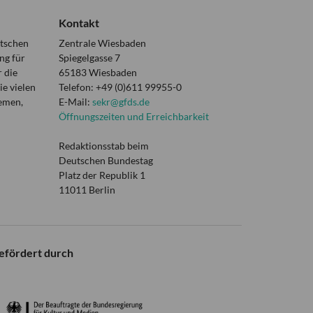
Kontakt
utschen
Zentrale Wiesbaden
ng für
Spiegelgasse 7
 die
65183 Wiesbaden
e vielen
Telefon: +49 (0)611 99955-0
hemen,
E-Mail:
sekr@gfds.de
Öffnungszeiten und Erreichbarkeit
Redaktionsstab beim
Deutschen Bundestag
Platz der Republik 1
11011 Berlin
efördert durch