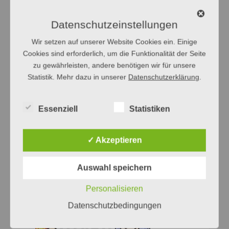
Schlernstraße 1
39100 Bozen/Italien
Datenschutzeinstellungen
Tel. +39 0471 313820, Fax +39 0471 313888
Wir setzen auf unserer Website Cookies ein. Einige
E-Mail:
sprache@kulturinstitut.org
Cookies sind erforderlich, um die Funktionalität der Seite
zu gewährleisten, andere benötigen wir für unsere
Statistik. Mehr dazu in unserer
Datenschutzerklärung
.
Essenziell
Statistiken
✓ Akzeptieren
Auswahl speichern
Personalisieren
Datenschutzbedingungen