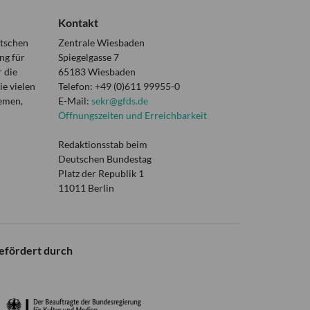
Kontakt
utschen
Zentrale Wiesbaden
ng für
Spiegelgasse 7
 die
65183 Wiesbaden
e vielen
Telefon: +49 (0)611 99955-0
hemen,
E-Mail:
sekr@gfds.de
Öffnungszeiten und Erreichbarkeit
Redaktionsstab beim
Deutschen Bundestag
Platz der Republik 1
11011 Berlin
efördert durch