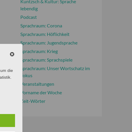
Kuntzsch & Kultur: Sprache
lebendig
Podcast
Sprachraum: Corona
Sprachraum: Höflichkeit
Sprachraum: Jugendsprache
Sprachraum: Krieg
Sprachraum: Sprachspiele
Sprachraum: Unser Wortschatz im
 um die
Fokus
tistik.
Veranstaltungen
Vorname der Woche
Zeit-Wörter