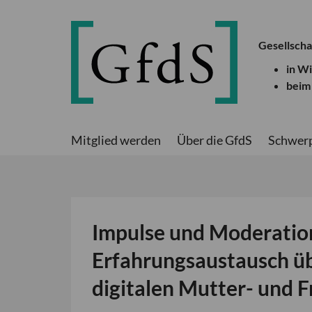
Gesellscha
in W
beim
Mitglied werden
Über die GfdS
Schwer
Impulse und Moderatio
Erfahrungsaustausch ü
digitalen Mutter- und 