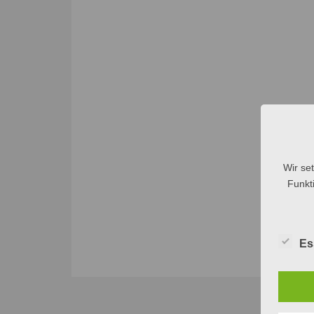
Wir se
Funkti
Es