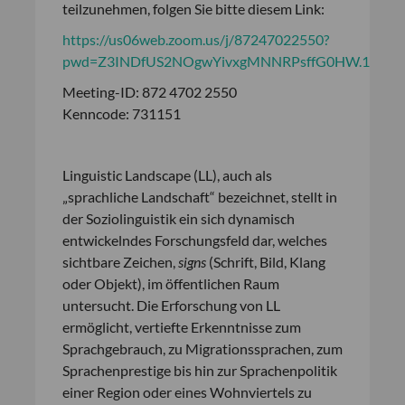
teilzunehmen, folgen Sie bitte diesem Link:
https://us06web.zoom.us/j/87247022550?
pwd=Z3INDfUS2NOgwYivxgMNNRPsffG0HW.1
Meeting-ID: 872 4702 2550
Kenncode: 731151
Linguistic Landscape (LL), auch als
„sprachliche Landschaft“ bezeichnet, stellt in
der Soziolinguistik ein sich dynamisch
entwickelndes Forschungsfeld dar, welches
sichtbare Zeichen,
signs
(Schrift, Bild, Klang
oder Objekt), im öffentlichen Raum
untersucht. Die Erforschung von LL
ermöglicht, vertiefte Erkenntnisse zum
Sprachgebrauch, zu Migrationssprachen, zum
Sprachenprestige bis hin zur Sprachenpolitik
einer Region oder eines Wohnviertels zu