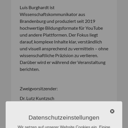
Luis Burghardt ist
Wissenschaftskommunikator aus
Brandenburg und produziert seit 2019
hochwertige Bildungsformate für YouTube
und andere Plattformen. Der Fokus liegt
darauf, komplexe Inhalte klar, verständlich
und visuell ansprechend zu vermitteln – ohne
wissenschaftliche Präzision zu verlieren.
Darüber wird er während der Veranstaltung
berichten.
Zweigvorsitzender:
Dr. Lutz Kuntzsch
E-Mail:
luku@gfds.de
Datenschutzeinstellungen
Wir setzen auf unserer Website Cookies ein. Einige