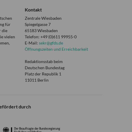
Kontakt
utschen
Zentrale Wiesbaden
ng für
Spiegelgasse 7
 die
65183 Wiesbaden
e vielen
Telefon: +49 (0)611 99955-0
hemen,
E-Mail:
sekr@gfds.de
Öffnungszeiten und Erreichbarkeit
Redaktionsstab beim
Deutschen Bundestag
Platz der Republik 1
11011 Berlin
efördert durch