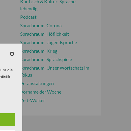
Kuntzsch & Kultur: Sprache
lebendig
Podcast
Sprachraum: Corona
Sprachraum: Höflichkeit
Sprachraum: Jugendsprache
Sprachraum: Krieg
Sprachraum: Sprachspiele
Sprachraum: Unser Wortschatz im
 um die
Fokus
tistik.
Veranstaltungen
Vorname der Woche
Zeit-Wörter