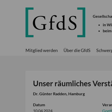
Gesellscha
in W
beim
Mitglied werden
Über die GfdS
Schwer
Unser räumliches Verst
Dr. Günter Radden, Hamburg
Datum
Veran
10.04.2024
Goet