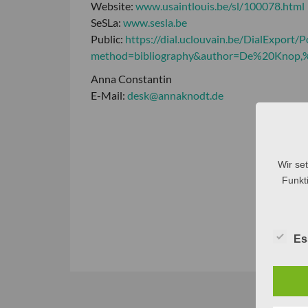
Website:
www.usaintlouis.be/sl/100078.html
SeSLa:
www.sesla.be
Public:
https://dial.uclouvain.be/DialExport/Po
method=bibliography&author=De%20Knop,%
Anna Constantin
E-Mail:
desk@annaknodt.de
Wir se
Funkti
Es