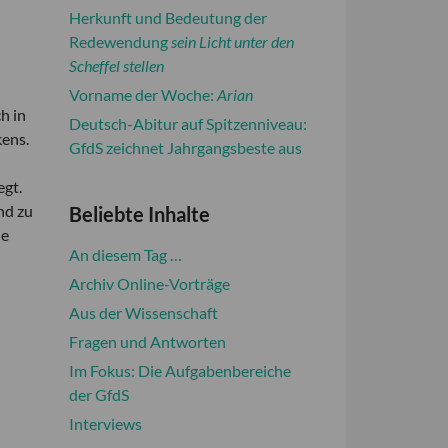
Herkunft und Bedeutung der
Redewendung
sein Licht unter den
Scheffel stellen
Vorname der Woche:
Arian
h in
Deutsch-Abitur auf Spitzenniveau:
kens.
GfdS zeichnet Jahrgangsbeste aus
egt.
nd zu
Beliebte Inhalte
ne
An diesem Tag …
Archiv Online-Vorträge
Aus der Wissenschaft
Fragen und Antworten
Im Fokus: Die Aufgabenbereiche
der GfdS
Interviews