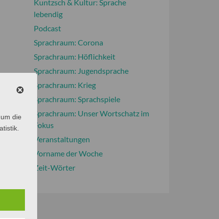
Kuntzsch & Kultur: Sprache
lebendig
Podcast
Sprachraum: Corona
Sprachraum: Höflichkeit
Sprachraum: Jugendsprache
Sprachraum: Krieg
Sprachraum: Sprachspiele
Sprachraum: Unser Wortschatz im
 um die
Fokus
tistik.
Veranstaltungen
Vorname der Woche
Zeit-Wörter