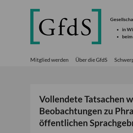
Gesellscha
in W
beim
Mitglied werden
Über die GfdS
Schwer
Vollendete Tatsachen w
Beobachtungen zu Phras
öffentlichen Sprachgeb