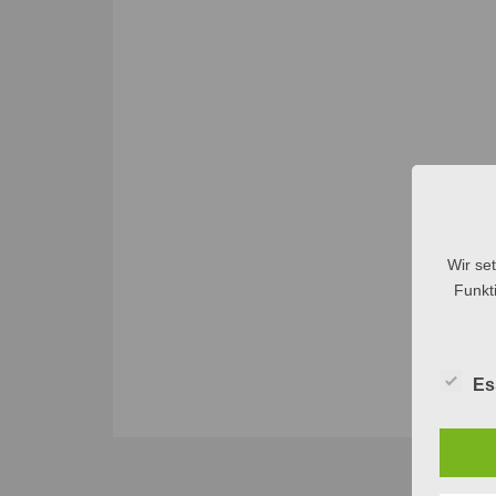
Wir se
Funkti
Es