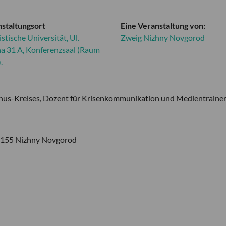
staltungsort
Eine Veranstaltung von:
istische Universität, Ul.
Zweig Nizhny Novgorod
a 31 A, Konferenzsaal (Raum
.
unus-Kreises, Dozent für Krisenkommunikation und Medientraine
603155 Nizhny Novgorod