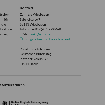
Kontakt
utschen
Zentrale Wiesbaden
ng für
Spiegelgasse 7
 die
65183 Wiesbaden
e vielen
Telefon: +49 (0)611 99955-0
hemen,
E-Mail:
sekr@gfds.de
Öffnungszeiten und Erreichbarkeit
Redaktionsstab beim
Deutschen Bundestag
Platz der Republik 1
11011 Berlin
efördert durch