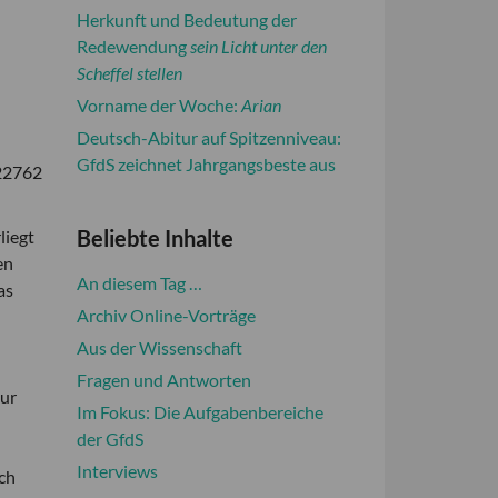
Herkunft und Bedeutung der
Redewendung
sein Licht unter den
Scheffel stellen
Vorname der Woche:
Arian
Deutsch-Abitur auf Spitzenniveau:
GfdS zeichnet Jahrgangsbeste aus
-22762
Beliebte Inhalte
liegt
en
An diesem Tag …
as
Archiv Online-Vorträge
Aus der Wissenschaft
Fragen und Antworten
tur
Im Fokus: Die Aufgabenbereiche
n
der GfdS
n
Interviews
ch