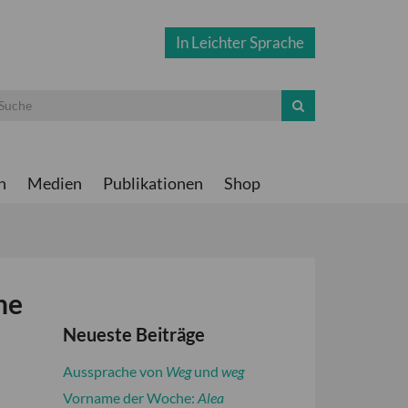
In Leichter Sprache
n
Medien
Publikationen
Shop
he
Neueste Beiträge
Aussprache von
Weg
und
weg
Vorname der Woche:
Alea