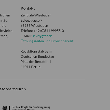
Kontakt
utschen
Zentrale Wiesbaden
ng für
Spiegelgasse 7
 die
65183 Wiesbaden
e vielen
Telefon: +49 (0)611 99955-0
hemen,
E-Mail:
sekr@gfds.de
Öffnungszeiten und Erreichbarkeit
Redaktionsstab beim
Deutschen Bundestag
Platz der Republik 1
11011 Berlin
efördert durch