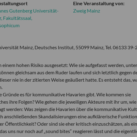
staltungsort
Eine Veranstaltung von:
nes Gutenberg Universität-
Zweig Mainz
, Fakultätssaal,
osophicum
niversität Mainz, Deutsches Institut, 55099 Mainz, Tel. 06133 39
 einem hohen Risiko ausgesetzt: Wie sie aufgefasst werden, unter
 können gleichsam aus dem Ruder laufen und sich letztlich gegen d
eser nie in der zitierten Weise geäußert hatte. Es entsteht das, w
n.
he Gründe es für kommunikative Havarien gibt. Wie kommen sie
hes ihre Folgen? Wie gehen die jeweiligen Akteure mit ihr um, wie
efragt werden: Was zeigen die Havarien über die kommunikative Kul
h anschließenden Skandalisierungen eine aufklärerische Funktio
 Öffentlichkeit? Oder sind sie eher kritisch einzuschätzen, als ei
 uns nur noch auf „sound bites“ reagieren lässt und die eigentli