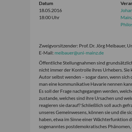
Datum
Veran
18.05.2016
Johan
18:00 Uhr
Mainz
Phil
Zweigvorsitzender: Prof. Dr. Jörg Meibauer, U
E-Mail:
meibauer@uni-mainz.de
Öffentliche Stellungnahmen sind grundsätzlich
nicht immer der Kontrolle ihres Urhebers. Sie
Autor selbst wenden – sogar dann, wenn sich di
man eine kommunikative Havarie nennen kan
Es soll der Frage nachgegangen werden, welc
zustande, welches sind ihre Ursachen und welc
reagieren sie darauf? Schließlich soll auch g
unseres Gemeinwesens, können sie und die sic
haben, etwa im Sinne einer Wächterfunktion der
sogenanntes postdemokratisches Phänomen, das