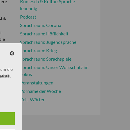
dere
Kuntzsch & Kultur: Sprache
lebendig
Podcast
stik
Sprachraum: Corona
n,
Sprachraum: Höflichkeit
die
Sprachraum: Jugendsprache
 der
Sprachraum: Krieg
Sprachraum: Sprachspiele
Sprachraum: Unser Wortschatz im
 um die
Fokus
tistik.
Veranstaltungen
Vorname der Woche
Zeit-Wörter