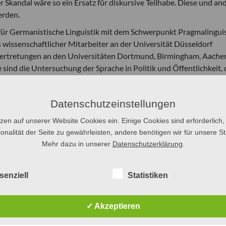
Skandal wäre so ein Ersatz für diskursive Teilhabe. Diese und an
erden.
or für Germanistische Linguistik mit dem Schwerpunkt Pragmalingui
ls wissenschaftlicher Mitarbeiter an der Universität Düsseldorf
ertretungen an den Universitäten Dortmund, Birmingham, Aache
ind die Untersuchung der Sprache in Politik und Öffentlichkeit, 
ungsverstehens sowie die Geschichte der Sprachwissenschaft und
Datenschutzeinstellungen
tzen auf unserer Website Cookies ein. Einige Cookies sind erforderlich,
onalität der Seite zu gewährleisten, andere benötigen wir für unsere Sta
Mehr dazu in unserer
Datenschutzerklärung
.
senziell
Statistiken
✓ Akzeptieren