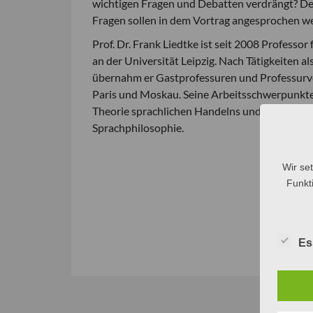
wichtigen Fragen und Debatten verdrängt? Der 
Fragen sollen in dem Vortrag angesprochen w
Prof. Dr. Frank Liedtke ist seit 2008 Profess
an der Universität Leipzig. Nach Tätigkeiten a
übernahm er Gastprofessuren und Professurv
Paris und Moskau. Seine Arbeitsschwerpunkte s
Theorie sprachlichen Handelns und des Äußer
Sprachphilosophie.
Wir se
Funkti
Es