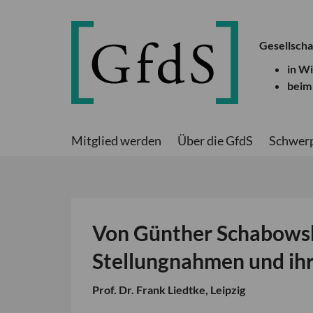
Gesellscha
in W
beim
Mitglied werden
Über die GfdS
Schwer
Von Günther Schabowsk
Stellungnahmen und ih
Prof. Dr. Frank Liedtke, Leipzig