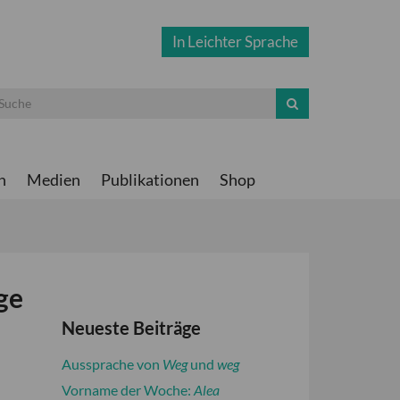
In Leichter Sprache
n
Medien
Publikationen
Shop
ge
Neueste Beiträge
Aussprache von
Weg
und
weg
Vorname der Woche:
Alea