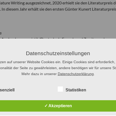
ture Writing ausgezeichnet, 2020 erhielt sie den Literaturpreis d
. In diesem Jahr erhält sie den ersten Günter Kunert Literaturpreis
e
 für Auslandsgermanistik/Deutsch als Fremd- und Zweitsprache
Datenschutzeinstellungen
tzen auf unserer Website Cookies ein. Einige Cookies sind erforderlich,
onalität der Seite zu gewährleisten, andere benötigen wir für unsere Sta
Mehr dazu in unserer
Datenschutzerklärung
.
senziell
Statistiken
✓ Akzeptieren