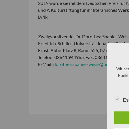
2019 wurde sie mit dem Deutschen Preis für Na
und A Kulturstiftung für ihr literarisches Werk
Lyrik.
Zweigvorsitzende: Dr. Dorothea Spaniel-Weis
Friedrich-Schiller-Universität Jena, Institut
Ernst-Abbe-Platz 8, Raum 525, 07743 Jena,
Telefon: 03641 944965, Fax: 03641 944362
E-Mail:
dorothea.spaniel-weise@uni-jena.de
Wir se
Funkti
Es