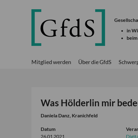
Gesellscha
in W
beim
Mitglied werden
Über die GfdS
Schwer
Was Hölderlin mir bed
Daniela Danz, Kranichfeld
Datum
Veran
26.01.2021
Digit