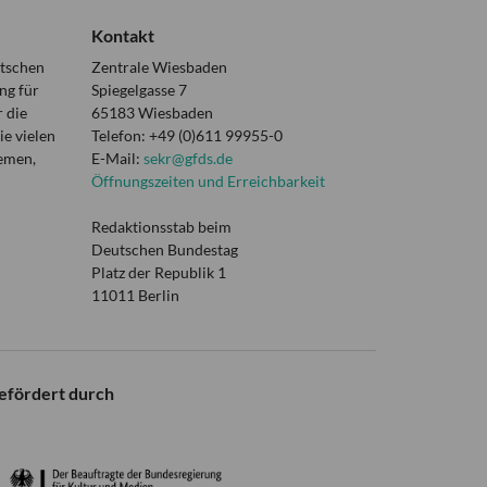
Kontakt
utschen
Zentrale Wiesbaden
ng für
Spiegelgasse 7
 die
65183 Wiesbaden
e vielen
Telefon: +49 (0)611 99955-0
hemen,
E-Mail:
sekr@gfds.de
Öffnungszeiten und Erreichbarkeit
Redaktionsstab beim
Deutschen Bundestag
Platz der Republik 1
11011 Berlin
efördert durch