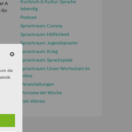
Kuntzsch & Kultur: Sprache
er A
lebendig
 für
Podcast
Sprachraum: Corona
Sprachraum: Höflichkeit
Sprachraum: Jugendsprache
Sprachraum: Krieg
Sprachraum: Sprachspiele
Sprachraum: Unser Wortschatz im
 um die
Fokus
tistik.
Veranstaltungen
Vorname der Woche
Zeit-Wörter