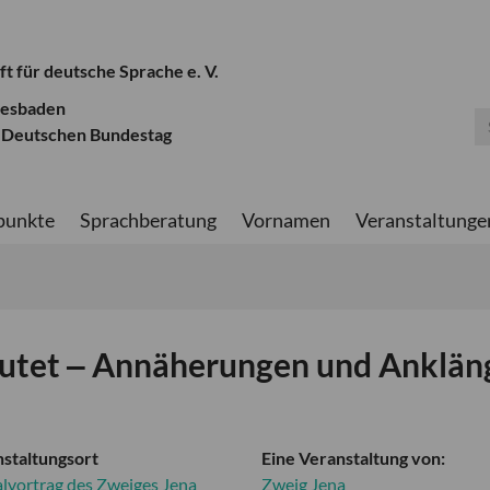
ft für deutsche Sprache e. V.
iesbaden
 Deutschen Bundestag
punkte
Sprachberatung
Vornamen
Veranstaltunge
eutet ‒ Annäherungen und Anklän
staltungsort
Eine Veranstaltung von:
alvortrag des Zweiges Jena
Zweig Jena