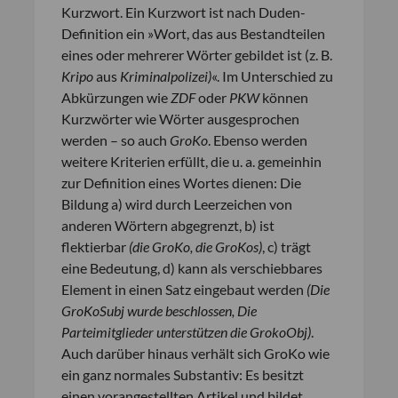
Kurzwort. Ein Kurzwort ist nach Duden-
Definition ein »Wort, das aus Bestandteilen
eines oder mehrerer Wörter gebildet ist (z. B.
Kripo
aus
Kriminalpolizei)
«. Im Unterschied zu
Abkürzungen wie
ZDF
oder
PKW
können
Kurzwörter wie Wörter ausgesprochen
werden – so auch
GroKo
. Ebenso werden
weitere Kriterien erfüllt, die u. a. gemeinhin
zur Definition eines Wortes dienen: Die
Bildung a) wird durch Leerzeichen von
anderen Wörtern abgegrenzt, b) ist
flektierbar
(die GroKo, die GroKos)
, c) trägt
eine Bedeutung, d) kann als verschiebbares
Element in einen Satz eingebaut werden
(Die
GroKoSubj wurde beschlossen, Die
Parteimitglieder unterstützen die GrokoObj)
.
Auch darüber hinaus verhält sich GroKo wie
ein ganz normales Substantiv: Es besitzt
einen vorangestellten Artikel und bildet