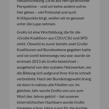
Neuaufschwung. Da es aus rein sprachlicher
Perspektive – und um keine andere soll es
hier gehen – viel Potenzial und auch
Kritikpunkte birgt, wollen wir es genauer
unter die Lupe nehmen.
GroKo
ist eine Wortbildung, die für die
»Große Koalition« aus CDU/CSU und SPD
steht. Obwohl es zuvor bereits zwei Große
Koalitionen auf Bundesebene gegeben hatte
und sie somit keineswegs neu war, wurde sie
erstmals 2013 als
GroKo
bezeichnet –
ausgehend von den sozialen Netzwerken, wo
die Bildung sich aufgrund ihrer Kürze schnell
verbreitete. Nach der Bundestagswahl drang
sie dann in nahezu alle Medien vor. Im
gleichen Jahr wurde
GroK
o von uns zum
Wort des Jahres gekürt – bei unseren
österreichischen Nachbarn wurde
GroKo
hingegen schon Jahre zuvor für die dortige