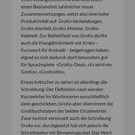
einen Bestandteil zahlreicher neuer
Zusammensetzungen, weist also eine hohe
Produktivität auf:
GroKo-Verhandlungen,
GroKo-Klarheit, GroKo-Minister, GroKo-
Kabinett
. Zur Beliebtheit von
GroKo
dürfte
auch die Klangähnlichkeit mit
Krok
o –
Kurzwort für
Krokodil
– beigetragen haben,
eignet es sich dadurch doch besonders gut
für Sprachspiele: »GroKo-Deal«, »Es wird ein
GroKo«, »GroKodile«.
Etwas kritischer zu sehen ist allerdings die
Schreibung: Der Definition nach werden
Kurzwörter im Wortinneren ausschließlich
klein geschrieben,
GroKo
aber übernimmt die
Großbuchstaben der beiden Einzelwörter.
Zwar kommt vereinzelt auch die Schreibung
Groko
vor, durchgesetzt hat sich jedoch die
Schreibweise mit Binnenmajuskel. Das Wort