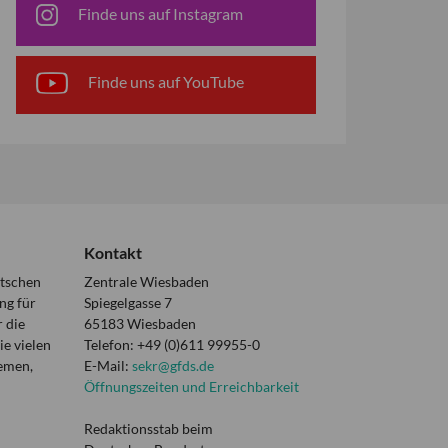
Finde uns auf Instagram
Finde uns auf YouTube
Kontakt
utschen
Zentrale Wiesbaden
ng für
Spiegelgasse 7
 die
65183 Wiesbaden
e vielen
Telefon: +49 (0)611 99955-0
hemen,
E-Mail:
sekr@gfds.de
Öffnungszeiten und Erreichbarkeit
Redaktionsstab beim