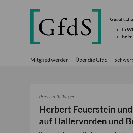
Gesellscha
in W
beim
Mitglied werden
Über die GfdS
Schwer
Pressemitteilungen
Herbert Feuerstein und
auf Hallervorden und B