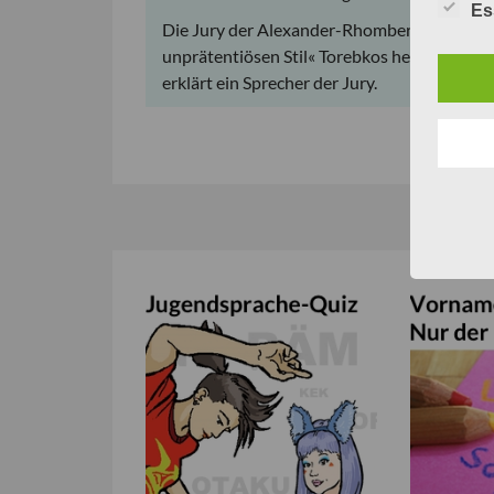
Es
Die Jury der Alexander-Rhomberg-Stiftung 
unprätentiösen Stil« Torebkos hervor. »Phras
erklärt ein Sprecher der Jury.