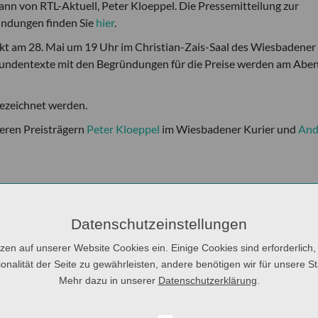
n von RTL-Aktuell, Peter Kloeppel. Die Pressemitteilung zur
ündungen finden Sie
hier
.
takt am 28. Mai um 19 Uhr im Christian-Zais-Saal des Wiesbadener
rkundentexte mit den Begründungen für die Preise werden am Abe
gezeichnet werden.
seren Preisträgern
Peter Kloeppel
im Wiesbadener Kurier und
And
an Dorothee Torebko
Datenschutzeinstellungen
ftung ehrt die GfdS am 28. Mai 2016 außerdem die
tzen auf unserer Website Cookies ein. Einige Cookies sind erforderlich,
ie Journalistin).
onalität der Seite zu gewährleisten, andere benötigen wir für unsere Sta
) geboren und in Wesel aufgewachsen. Nach ihrem Studium der
Mehr dazu in unserer
Datenschutzerklärung
.
iversität Lüneburg absolvierte sie ihr Volontariat bei der
3 als Sportredakteurin arbeitet.