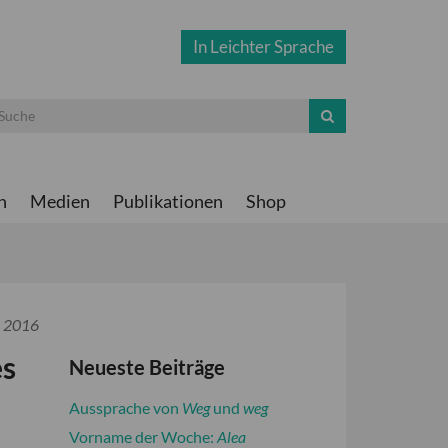
In Leichter Sprache
n
Medien
Publikationen
Shop
i 2016
es
Neueste Beiträge
Aussprache von
Weg
und
weg
Vorname der Woche:
Alea