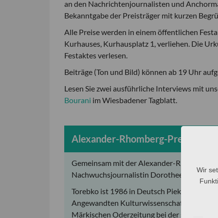
an den Nachrichtenjournalisten und Anchorman
Bekanntgabe der Preisträger mit kurzen Begr
Alle Preise werden in einem öffentlichen Fes
Kurhauses, Kurhausplatz 1, verliehen. Die U
Festaktes verlesen.
Beiträge (Ton und Bild) können ab 19 Uhr auf
Lesen Sie zwei ausführliche Interviews mit un
Bourani
im Wiesbadener Tagblatt.
Alexander-Rhomberg-Preis geht 
Gemeinsam mit der Alexander-Rhomberg-Sti
Wir se
Nachwuchsjournalistin Dorothee Torebko (fre
Funkti
Torebko ist 1986 in Deutsch Piekar (Polen
Angewandten Kulturwissenschaften an der Un
Märkischen Oderzeitung bei der sie seit 201