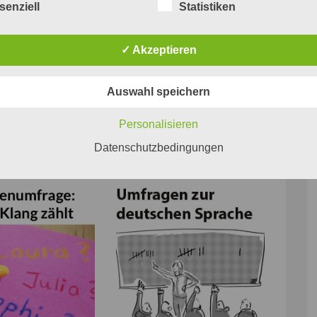
senziell
Statistiken
hob in ihrer Begründung den »anschaulichen, lebendigen und dabe
en, Füllwörter oder schiefe Bilder seien der Journalistin fremd«,
✓ Akzeptieren
Auswahl speichern
Personalisieren
Datenschutzbedingungen