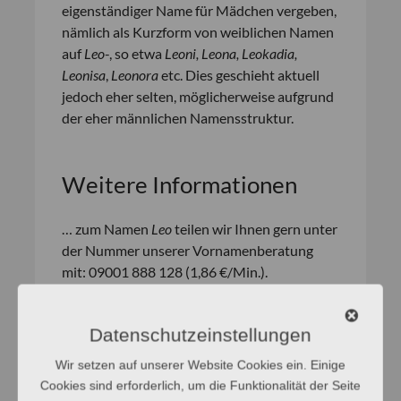
eigenständiger Name für Mädchen vergeben,
nämlich als Kurzform von weiblichen Namen
auf
Leo
-, so etwa
Leoni, Leona, Leokadia,
Leonisa
,
Leonora
etc. Dies geschieht aktuell
jedoch eher selten, möglicherweise aufgrund
der eher männlichen Namensstruktur.
Weitere Informationen
… zum Namen
Leo
teilen wir Ihnen gern unter
der Nummer unserer Vornamenberatung
mit: 09001 888 128 (1,86 €/Min.).
Datenschutzeinstellungen
Wir setzen auf unserer Website Cookies ein. Einige
Vornamenurkunde
Cookies sind erforderlich, um die Funktionalität der Seite