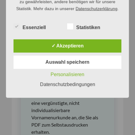
zu gewährleisten, andere benötigen wir für unsere
Statistik. Mehr dazu in unserer
Datenschutzerklärung
.
Sie können zu diesem und
unzähligen weiteren Namen eine
individualisierte
Essenziell
Statistiken
Vornamenurkunde bestellen, bei
der Sie die Rahmenfarbe und ein
Datum festlegen können, das auf
✓ Akzeptieren
der Urkunde erscheint. Der
Namensträger oder die
Auswahl speichern
Namensträgerin hat mehr als einen
Namen? Kein Problem, auf der
Personalisieren
Urkunde finden alle Namen Platz.
Datenschutzbedingungen
Zu diesem Namen bieten wir auch
eine vergünstigte, nicht
individualisierbare
Vornamenurkunde an, die Sie als
PDF zum Selbstausdrucken
erhalten.