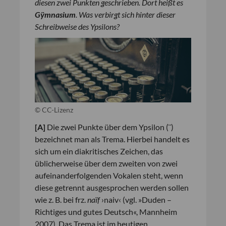
diesen zwei Punkten geschrieben. Dort heißt es
Gÿmnasium
. Was verbirgt sich hinter dieser
Schreibweise des Ypsilons?
© CC-Lizenz
[
A
]
Die zwei Punkte über dem Ypsilon (¨)
bezeichnet man als Trema. Hierbei handelt es
sich um ein diakritisches Zeichen, das
üblicherweise über dem zweiten von zwei
aufeinanderfolgenden Vokalen steht, wenn
diese getrennt ausgesprochen werden sollen
wie z. B. bei frz.
naïf
›naiv‹ (vgl. »Duden –
Richtiges und gutes Deutsch«, Mannheim
2007). Das Trema ist im heutigen