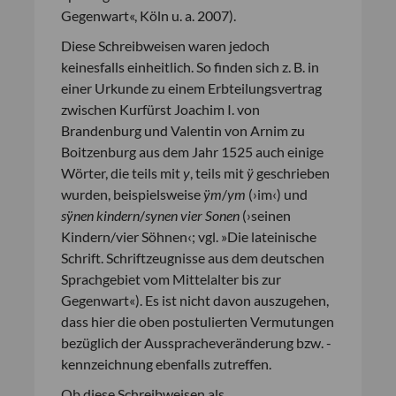
Gegenwart«, Köln u. a. 2007).
Diese Schreibweisen waren jedoch
keinesfalls einheitlich. So finden sich z. B. in
einer Urkunde zu einem Erbteilungsvertrag
zwischen Kurfürst Joachim I. von
Brandenburg und Valentin von Arnim zu
Boitzenburg aus dem Jahr 1525 auch einige
Wörter, die teils mit
y
, teils mit
ÿ
geschrieben
wurden, beispielsweise
ÿm
/
ym
(›im‹) und
sÿnen kindern
/
synen vier Sonen
(›seinen
Kindern/vier Söhnen‹; vgl. »Die lateinische
Schrift. Schriftzeugnisse aus dem deutschen
Sprachgebiet vom Mittelalter bis zur
Gegenwart«). Es ist nicht davon auszugehen,
dass hier die oben postulierten Vermutungen
bezüglich der Ausspracheveränderung bzw. -
kennzeichnung ebenfalls zutreffen.
Ob diese Schreibweisen als