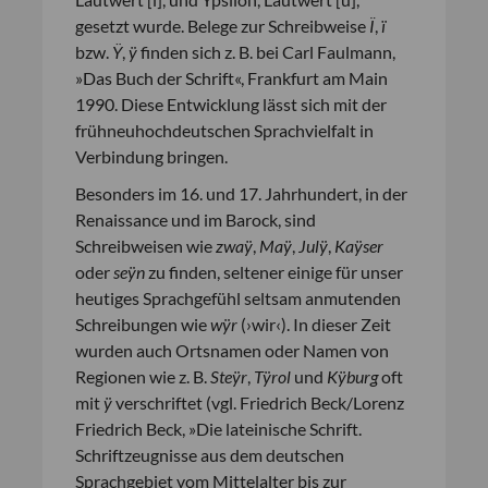
gesetzt wurde. Belege zur Schreibweise
Ï
,
ï
bzw.
Ÿ
,
ÿ
finden sich z. B. bei Carl Faulmann,
»Das Buch der Schrift«, Frankfurt am Main
1990. Diese Entwicklung lässt sich mit der
frühneuhochdeutschen Sprachvielfalt in
Verbindung bringen.
Besonders im 16. und 17. Jahrhundert, in der
Renaissance und im Barock, sind
Schreibweisen wie
zwaÿ
,
Maÿ
,
Julÿ
,
Kaÿser
oder
seÿn
zu finden, seltener einige für unser
heutiges Sprachgefühl seltsam anmutenden
Schreibungen wie
wÿr
(›wir‹). In dieser Zeit
wurden auch Ortsnamen oder Namen von
Regionen wie z. B.
Steÿr
,
Tÿrol
und
Kÿburg
oft
mit
ÿ
verschriftet (vgl. Friedrich Beck/Lorenz
Friedrich Beck, »Die lateinische Schrift.
Schriftzeugnisse aus dem deutschen
Sprachgebiet vom Mittelalter bis zur