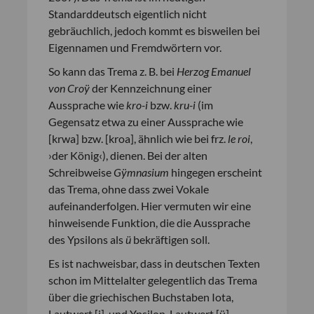
Standarddeutsch eigentlich nicht
gebräuchlich, jedoch kommt es bisweilen bei
Eigennamen und Fremdwörtern vor.
So kann das Trema z. B. bei
Herzog Emanuel
von Croÿ
der Kennzeichnung einer
Aussprache wie
kro-i
bzw.
kru-i
(im
Gegensatz etwa zu einer Aussprache wie
[krwa]
bzw.
[kroa], ähnlich wie bei frz.
le roi
,
›der König‹), dienen. Bei der alten
Schreibweise
Gÿmnasium
hingegen erscheint
das Trema, ohne dass zwei Vokale
aufeinanderfolgen. Hier vermuten wir eine
hinweisende Funktion, die die Aussprache
des Ypsilons als
ü
bekräftigen soll.
Es ist nachweisbar, dass in deutschen Texten
schon im Mittelalter gelegentlich das Trema
über die griechischen Buchstaben Iota,
Lautwert [i], und Ypsilon, Lautwert [ü],