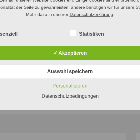
tzen auf unserer Website Cookies ein. Einige Cookies sind erforderlich,
onalität der Seite zu gewährleisten, andere benötigen wir für unsere Sta
ten Jahre in unseren afrikanischen
Mehr dazu in unserer
Datenschutzerklärung
.
senziell
Statistiken
✓ Akzeptieren
Auswahl speichern
nformationen zu unseren Zweigen
Personalisieren
Datenschutzbedingungen