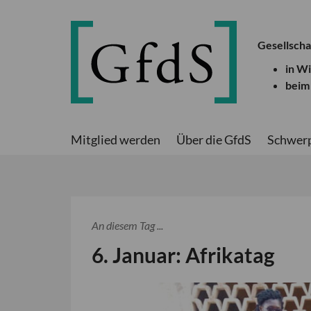
Gesellscha
in W
beim
Mitglied werden
Über die GfdS
Schwer
An diesem Tag ...
6. Januar: Afrikatag