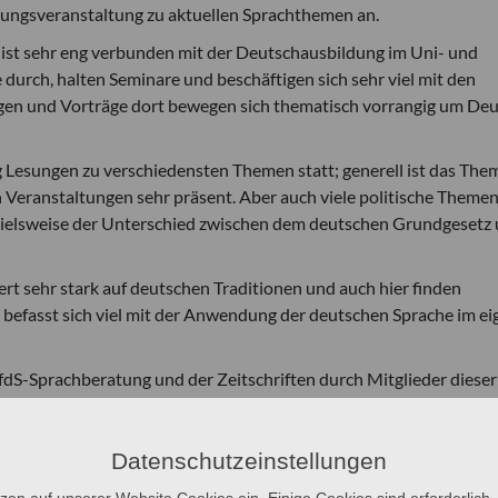
dungsveranstaltung zu aktuellen Sprachthemen an.
ist sehr eng verbunden mit der Deutschausbildung im Uni- und
urch, halten Seminare und beschäftigen sich sehr viel mit den
ngen und Vorträge dort bewegen sich thematisch vorrangig um De
g Lesungen zu verschiedensten Themen statt; generell ist das The
n Veranstaltungen sehr präsent. Aber auch viele politische Theme
pielsweise der Unterschied zwischen dem deutschen Grundgesetz
ert sehr stark auf deutschen Traditionen und auch hier finden
 befasst sich viel mit der Anwendung der deutschen Sprache im e
fdS-Sprachberatung und der Zeitschriften durch Mitglieder dieser
deutsche Sprache auf dem afrikanischen Kontinent in unterschiedli
en befördert wird.
Datenschutzeinstellungen