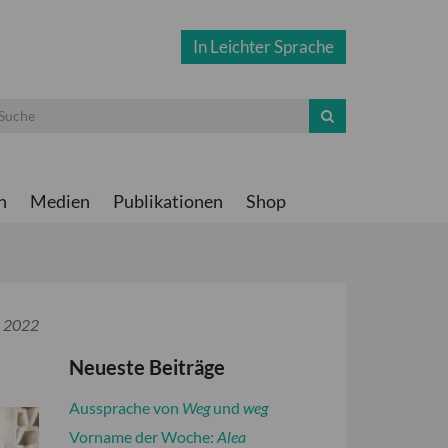
In Leichter Sprache
n
Medien
Publikationen
Shop
r 2022
Neueste Beiträge
Aussprache von
Weg
und
weg
Vorname der Woche:
Alea