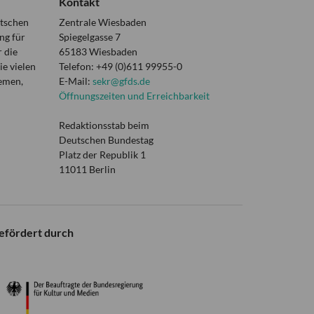
Kontakt
utschen
Zentrale Wiesbaden
ng für
Spiegelgasse 7
 die
65183 Wiesbaden
e vielen
Telefon: +49 (0)611 99955-0
hemen,
E-Mail:
sekr@gfds.de
Öffnungszeiten und Erreichbarkeit
Redaktionsstab beim
Deutschen Bundestag
Platz der Republik 1
11011 Berlin
efördert durch