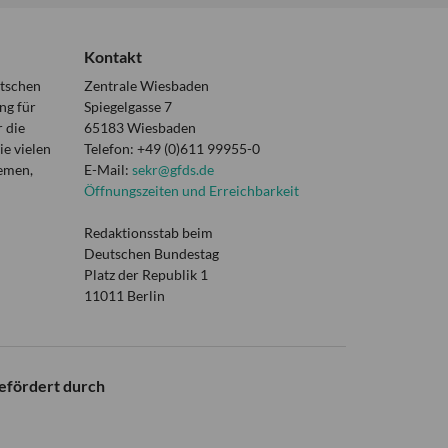
Kontakt
utschen
Zentrale Wiesbaden
ng für
Spiegelgasse 7
 die
65183 Wiesbaden
e vielen
Telefon: +49 (0)611 99955-0
hemen,
E-Mail:
sekr@gfds.de
Öffnungszeiten und Erreichbarkeit
Redaktionsstab beim
Deutschen Bundestag
Platz der Republik 1
11011 Berlin
efördert durch