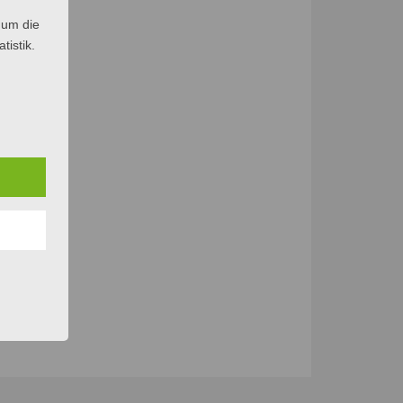
n
 um die
tistik.
kade
es
te