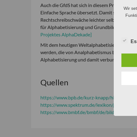
Auch die GfdS hat sich in diesem Projekt enga
Wir se
Einfache Sprache übersetzt. Damit sollte sich
Funkti
Rechtschreibschwäche leichter selbstständig 
für Alphabetisierung und Grundbildung infor
Projektes AlphaDekade]
Es
Mit dem heutigen Weltalphabetisierungstag so
werden, die von Analphabetismus betroffen s
Alphabetisierung und damit verbunden der Zu
Quellen
https://www.bpb.de/kurz-knapp/hintergrund-
https://www.spektrum.de/lexikon/geographie
https://www.bmbf.de/bmbf/de/bildung/weiter