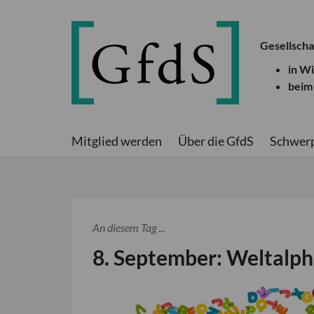
Gesellscha
in W
beim
Mitglied werden
Über die GfdS
Schwer
An diesem Tag ...
8. September: Weltalph