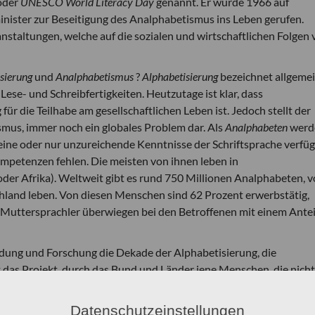
oder
UNESCO World Literacy Day
genannt. Er wurde 1966 auf
nister zur Beseitigung des Analphabetismus ins Leben gerufen.
anstaltungen, welche auf die sozialen und wirtschaftlichen Folgen
sierung
und
Analphabetismus
?
Alphabetisierung
bezeichnet allgeme
ese- und Schreibfertigkeiten. Heutzutage ist klar, dass
ür die Teilhabe am gesellschaftlichen Leben ist. Jedoch stellt der
smus, immer noch ein globales Problem dar. Als
Analphabeten
werd
ine oder nur unzureichende Kenntnisse der Schriftsprache verfü
mpetenzen fehlen. Die meisten von ihnen leben in
oder Afrika). Weltweit gibt es rund 750 Millionen Analphabeten, 
hland leben. Von diesen Menschen sind 62 Prozent erwerbstätig,
 Muttersprachler überwiegen bei den Betroffenen mit einem Antei
dung und Forschung die Dekade der Alphabetisierung, die
 das Projekt, durch das Bund und Länder jene Menschen, die nicht
nden Angeboten unterstützen und die Lese- und Schreibfähigkeit 
zu diesem Projekt]
Datenschutzeinstellungen