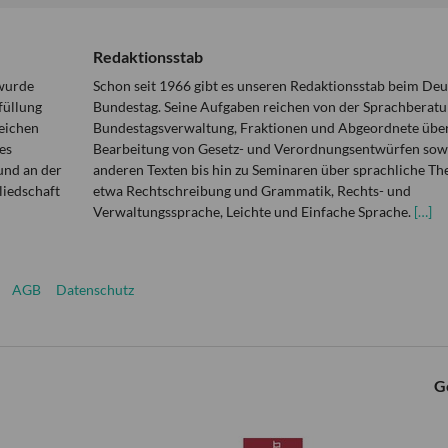
Redaktionsstab
 wurde
Schon seit 1966 gibt es unseren Redaktionsstab beim De
füllung
Bundestag. Seine Aufgaben reichen von der Sprachberatu
eichen
Bundestagsverwaltung, Fraktionen und Abgeordnete über
es
Bearbeitung von Gesetz- und Verordnungsentwürfen sowi
und an der
anderen Texten bis hin zu Seminaren über sprachliche T
liedschaft
etwa Rechtschreibung und Grammatik, Rechts- und
Verwaltungssprache, Leichte und Einfache Sprache.
[…]
AGB
Datenschutz
G