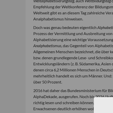
Weltalphabetisierungstag
, auch
Weltbildungstag
Empfehlung der Weltkonferenz der Bildungsmi
Weltweit gibt es an diesem Tag zahlreiche Ver
Analphabetismus hinweisen.
Doch was genau bedeuten eigentlich
Alphabeti
Prozess der Vermittlung und Ausbreitung von L
Alphabetisierung eine wichtige Voraussetzung f
Analphabetismus
, das Gegenteil von Alphabeti
Allgemeinen Menschen bezeichnet, die über ke
bzw. denen grundlegende Lese- und Schreibko
Entwicklungsländern (z. B. Südamerika, Asien 
denen circa 6,2 Millionen Menschen in Deutsc
mehrheitlich handelt es sich um Männer. Und:
über 50 Prozent.
2016 hat daher das Bundesministerium für Bil
AlphaDekade, ausgerufen. Noch bis 2026 läuft
richtig lesen und schreiben können, mit passe
Erwachsenen deutlich erhöhen wollen.
[Mehr 