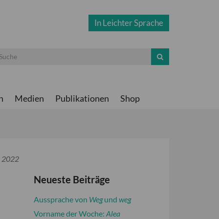
In Leichter Sprache
n
Medien
Publikationen
Shop
r 2022
Neueste Beiträge
Aussprache von
Weg
und
weg
Vorname der Woche:
Alea