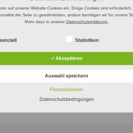
giert und 2015 den Antrag über die Dekade für Alphabetisierung i
tzen auf unserer Website Cookies ein. Einige Cookies sind erforderlich,
ergestellt werden, dass sich auch Menschen mit Lese- und
onalität der Seite zu gewährleisten, andere benötigen wir für unsere Sta
über die Forderungen der Koalitionsfraktionen zur nationalen De
Mehr dazu in unserer
Datenschutzerklärung
.
mieren können.
[Zur Pressemitteilung und zu den Hintergründen d
senziell
Statistiken
ll also ein öffentliches Bewusstsein für die Menschen geschaffen
ind, und darauf aufmerksam gemacht werden, wie wichtig weltwei
gang zu Bildung ist.
✓ Akzeptieren
Auswahl speichern
Personalisieren
aktuell/296238/weltalphabetisierungstag/
Datenschutzbedingungen
/alphabetisierung/274
bildung/alphabetisierung/alphabetisierung_node.html