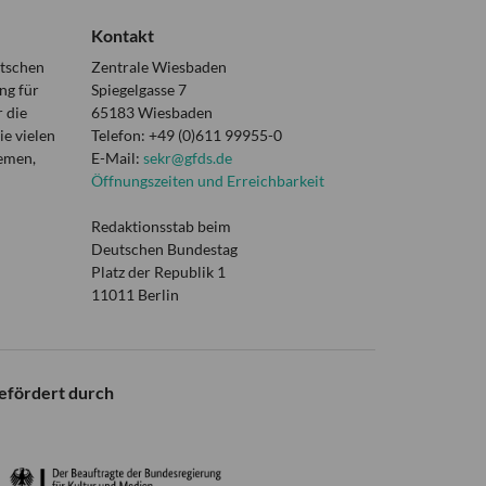
Kontakt
utschen
Zentrale Wiesbaden
ng für
Spiegelgasse 7
 die
65183 Wiesbaden
e vielen
Telefon: +49 (0)611 99955-0
hemen,
E-Mail:
sekr@gfds.de
Öffnungszeiten und Erreichbarkeit
Redaktionsstab beim
Deutschen Bundestag
Platz der Republik 1
11011 Berlin
efördert durch