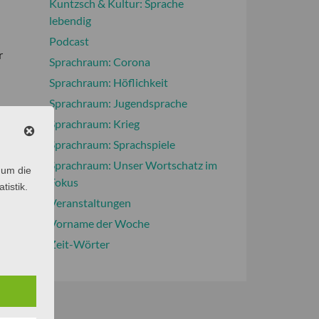
Kuntzsch & Kultur: Sprache
lebendig
Podcast
r
Sprachraum: Corona
Sprachraum: Höflichkeit
Sprachraum: Jugendsprache
Sprachraum: Krieg
Sprachraum: Sprachspiele
Sprachraum: Unser Wortschatz im
 um die
Fokus
tistik.
Veranstaltungen
Vorname der Woche
Zeit-Wörter