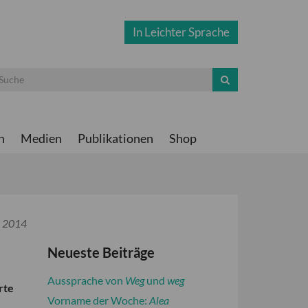
In Leichter Sprache
n
Medien
Publikationen
Shop
r 2014
Neueste Beiträge
Aussprache von
Weg
und
weg
rte
Vorname der Woche:
Alea