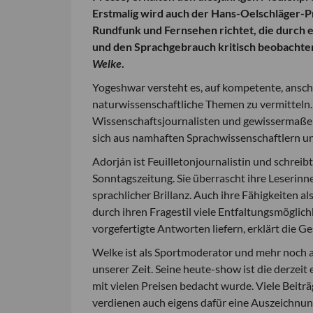
Erstmalig wird auch der Hans-Oelschläger-Pre
Rundfunk und Fernsehen richtet, die durch
und den Sprachgebrauch kritisch beobachten.
Welke
.
Yogeshwar versteht es, auf kompetente, ansc
naturwissenschaftliche Themen zu vermitteln. 
Wissenschaftsjournalisten und gewissermaßen 
sich aus namhaften Sprachwissenschaftlern u
Adorján ist Feuilletonjournalistin und schreib
Sonntagszeitung. Sie überrascht ihre Leseri
sprachlicher Brillanz. Auch ihre Fähigkeiten a
durch ihren Fragestil viele Entfaltungsmöglic
vorgefertigte Antworten liefern, erklärt die G
Welke ist als Sportmoderator und mehr noch
unserer Zeit. Seine heute-show ist die derzeit
mit vielen Preisen bedacht wurde. Viele Beit
verdienen auch eigens dafür eine Auszeichnung