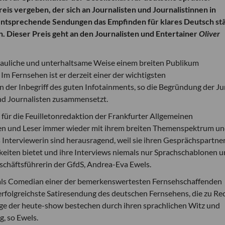
is vergeben, der sich an Journalisten und Journalistinnen in
 entsprechende Sendungen das Empfinden für klares Deutsch st
 Dieser Preis geht an den Journalisten und Entertainer
Oliver
hauliche und unterhaltsame Weise einem breiten Publikum
Im Fernsehen ist er derzeit einer der wichtigsten
der Inbegriff des guten Infotainments, so die Begründung der Jur
nd Journalisten zusammensetzt.
t für die Feuilletonredaktion der Frankfurter Allgemeinen
nnen und Leser immer wieder mit ihrem breiten Themenspektrum u
ls Interviewerin sind herausragend, weil sie ihren Gesprächspartne
hkeiten bietet und ihre Interviews niemals nur Sprachschablonen 
eschäftsführerin der GfdS, Andrea-Eva Ewels.
 als Comedian einer der bemerkenswertesten Fernsehschaffenden
 erfolgreichste Satiresendung des deutschen Fernsehens, die zu Re
räge der heute-show bestechen durch ihren sprachlichen Witz und
, so Ewels.