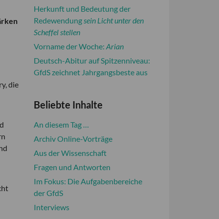
Herkunft und Bedeutung der
Redewendung
sein Licht unter den
ärken
Scheffel stellen
Vorname der Woche:
Arian
Deutsch-Abitur auf Spitzenniveau:
GfdS zeichnet Jahrgangsbeste aus
y, die
Beliebte Inhalte
nd
An diesem Tag …
rn
Archiv Online-Vorträge
und
Aus der Wissenschaft
Fragen und Antworten
Im Fokus: Die Aufgabenbereiche
cht
der GfdS
Interviews