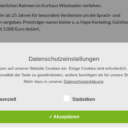
feierlichen Rahmen im Kurhaus Wiesbaden verliehen.
hr als 25 Jahren für besondere Verdienste um die Sprach- und
 vergeben. Preisträger waren bisher u. a. Hape Kerkeling, Günthe
t 5.000 Euro dotiert.
Datenschutzeinstellungen
tzen auf unserer Website Cookies ein. Einige Cookies sind erforderlich,
onalität der Seite zu gewährleisten, andere benötigen wir für unsere Sta
Mehr dazu in unserer
Datenschutzerklärung
.
senziell
Statistiken
✓ Akzeptieren