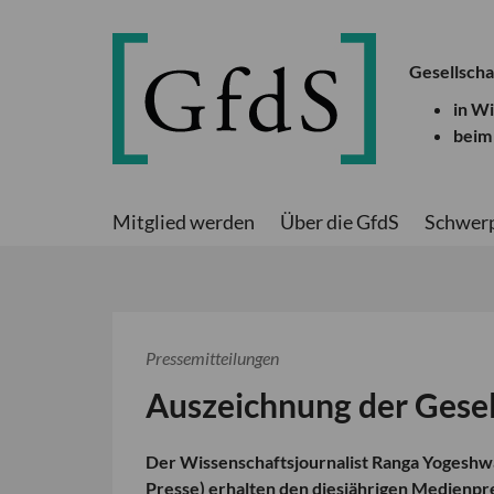
Gesellscha
in W
beim
Mitglied werden
Über die GfdS
Schwer
Pressemitteilungen
Auszeichnung der Gesel
Der Wissenschaftsjournalist
Ranga Yogeshw
Presse) erhalten den diesjährigen Medienpre