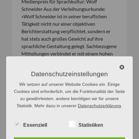
Medienpreis für Sprachkultur: Wolf
Schneider Aus der Verleihungsurkunde:
»Wolf Schneider ist in seiner beruflichen
Tätigkeit nicht nur einer objektiven
Berichterstattung verpflichtet, sondern er
hat stets auch großes Gewicht auf ihre
sprachliche Gestaltung gelegt. Sachbezogene
Mitteilungen verbindet er mit einem hohen
Gefühl für die Möglichkeiten ihres
sprachlichen Ausdrucks. Dieses Interesse an
Datenschutzeinstellungen
der deutschen Sprache hat ihn …
Wir setzen auf unserer Website Cookies ein. Einige
[weiterlesen]
Cookies sind erforderlich, um die Funktionalität der Seite
zu gewährleisten, andere benötigen wir für unsere
Statistik. Mehr dazu in unserer
Datenschutzerklärung
.
Medienpreis 1992:
Ausschnitt aus der
Essenziell
Statistiken
Begründungsurkunde