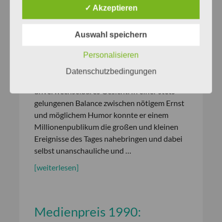
✓ Akzeptieren
Medienpreis für Sprachkultur: Hanns
Joachim Friedrichs Aus der
Auswahl speichern
Verleihungsurkunde: »Als ein kreativer
Moderator von Fernsehnachrichten und -
Personalisieren
kommentaren gab Hanns Joachim dieser
Datenschutzbedingungen
Form der Informationsvermittlung ein
unverwechselbares Gesicht. In einer stets
gelungenen Balance zwischen nötigem Ernst
und möglichem Humor konnte er einem
Millionenpublikum die großen und kleinen
Ereignisse des Tages nahebringen und dabei
selbst unanschauliche und …
[weiterlesen]
Medienpreis 1990: