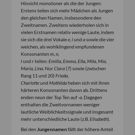
Hinsicht monotoner als die der Jungen:
Erstens teilen sich mehr Mädchen als Jungen
den gleichen Namen, insbesondere den
Zweitnamen. Zweitens wiederholen sich in
vielen Erstnamen relativ wenige Laute, indem
sie sich die drei Vokale
e, i
und
a
sowie die vier
weichen, als wohlklingend empfundenen
Konsonanten
m, n,
l
und
r
teilen:
Emilia
,
Emma
,
Ella, Mila, Mia,
Maria, Lina
. Nur
Clara
(7) sowie (zwischen
Rang 11 und 20)
Frieda,
Charlotte
und
Mathilda
heben sich mit ihren
härteren Konsonanten davon ab. Drittens
enden neun der Top Ten auf
-a
. Dagegen
enthalten die Zweitvornamen weniger
lautliche Weiblichkeitssignale und insgesamt
mehr unterschiedliche Laute (z.B.
Elisabeth
).
Bei den
Jungennamen
fällt der höhere Anteil