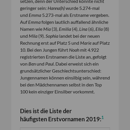
setzen, denn der Unterschied könnte nicht
geringer sein:
Hanna(h)
wurde 5.274-mal
und
Emma
5.273-mal als Erstname vergeben.
Auf
Emma
folgen lautlich auffallend ähnliche
Namen wie
Mia
(3),
Emilia
(4),
Lina
(6),
Ella
(8)
und
Mila
(9).
Sophia
landet bei der neuen
Rechnung erst auf Platz 5 und
Marie
auf Platz
10. Bei den Jungen führt
Noah
mit 4.922
registrierten Erstnamen die Liste an, gefolgt
von
Ben
und
Paul
. Dabei erweist sich ein
grundsätzlicher Geschlechtsunterschied:
Jungennamen können einsilbig sein, während
bei den Mädchennamen selbst in den Top
100 kein einziger Einsilber vorkommt.
Dies ist die Liste der
1
häufigsten
Erstvornamen
2019: