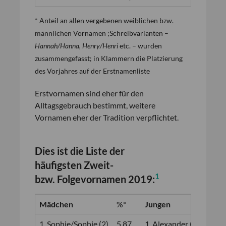
* Anteil an allen vergebenen weiblichen bzw.
männlichen Vornamen ;Schreibvarianten –
Hannah/Hanna, Henry/Henri
etc. – wurden
zusammengefasst; in Klammern die Platzierung
des Vorjahres auf der Erstnamenliste
Erstvornamen sind eher für den
Alltagsgebrauch bestimmt, weitere
Vornamen eher der Tradition verpflichtet.
Dies ist die Liste der
häufigsten
Zweit-
1
bzw.
Folgevornamen
2019:
Mädchen
%*
Jungen
%*
1. Sophie/Sophie (2)
5,87
1. Alexander (1)
2,4