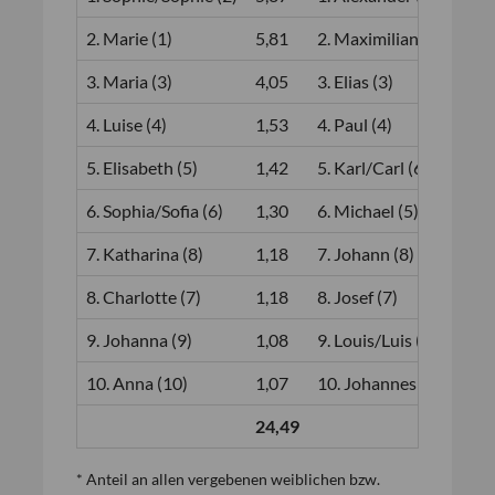
2. Marie (1)
5,81
2. Maximilian (2)
1,7
3. Maria (3)
4,05
3. Elias (3)
1,3
4. Luise (4)
1,53
4. Paul (4)
1,2
5. Elisabeth (5)
1,42
5. Karl/Carl (6)
1,0
6. Sophia/Sofia (6)
1,30
6. Michael (5)
1,0
7. Katharina (8)
1,18
7. Johann (8)
0,9
8. Charlotte (7)
1,18
8. Josef (7)
0,9
9. Johanna (9)
1,08
9. Louis/Luis (9)
0,8
10. Anna (10)
1,07
10. Johannes (10)
0,8
24,49
12,
* Anteil an allen vergebenen weiblichen bzw.