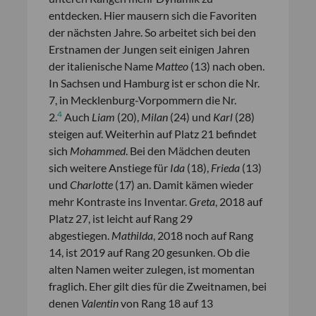
entdecken. Hier mausern sich die Favoriten
der nächsten Jahre. So arbeitet sich bei den
Erstnamen der Jungen seit einigen Jahren
der italienische Name
Matteo
(13) nach oben.
In Sachsen und Hamburg ist er schon die Nr.
7, in Mecklenburg-Vorpommern die Nr.
4
2.
Auch
Liam
(20),
Milan
(24) und
Karl
(28)
steigen auf. Weiterhin auf Platz 21 befindet
sich
Mohammed
. Bei den Mädchen deuten
sich weitere Anstiege für
Ida
(18),
Frieda
(13)
und
Charlotte
(17) an. Damit kämen wieder
mehr Kontraste ins Inventar.
Greta
, 2018 auf
Platz 27, ist leicht auf Rang 29
abgestiegen.
Mathilda
, 2018 noch auf Rang
14, ist 2019 auf Rang 20 gesunken. Ob die
alten Namen weiter zulegen, ist momentan
fraglich. Eher gilt dies für die Zweitnamen, bei
denen
Valentin
von Rang 18 auf 13