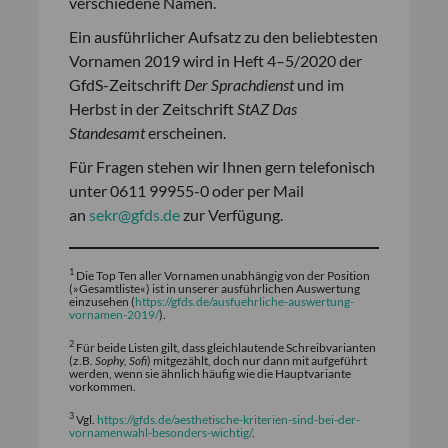
verschiedene Namen.
Ein ausführlicher Aufsatz zu den beliebtesten
Vornamen 2019 wird in Heft 4–5/2020 der
GfdS-Zeitschrift
Der Sprachdienst
und im
Herbst in der Zeitschrift
StAZ Das
Standesamt
erscheinen.
Für Fragen stehen wir Ihnen gern telefonisch
unter 0611 99955-0 oder per Mail
an
sekr@gfds.de
zur Verfügung.
1
Die Top Ten aller Vornamen unabhängig von der Position
(»Gesamtliste«) ist in unserer ausführlichen Auswertung
einzusehen (
https://gfds.de/ausfuehrliche-auswertung-
vornamen-2019/
).
2
Für beide Listen gilt, dass gleichlautende Schreibvarianten
(z.B.
Sophy, Sofi
) mitgezählt, doch nur dann mit aufgeführt
werden, wenn sie ähnlich häufig wie die Hauptvariante
vorkommen.
3
Vgl.
https://gfds.de/aesthetische-kriterien-sind-bei-der-
vornamenwahl-besonders-wichtig/
.