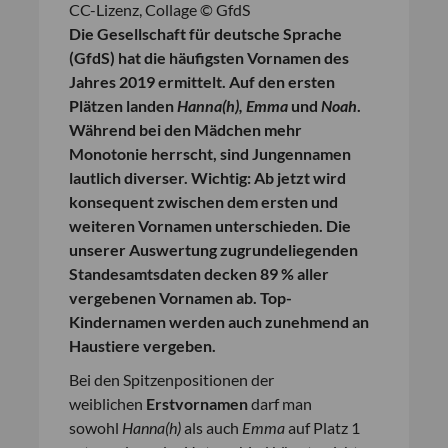
CC-Lizenz, Collage © GfdS
Die Gesellschaft für deutsche Sprache
(GfdS) hat die häufigsten Vornamen des
Jahres 2019 ermittelt. Auf den ersten
Plätzen landen
Hanna(h), Emma
und
Noah
.
Während bei den Mädchen mehr
Monotonie herrscht, sind Jungennamen
lautlich diverser. Wichtig: Ab jetzt wird
konsequent zwischen dem ersten und
weiteren Vornamen unterschieden. Die
unserer Auswertung zugrundeliegenden
Standesamtsdaten decken 89 % aller
vergebenen Vornamen ab.
Top-
Kindernamen werden auch zunehmend an
Haustiere vergeben.
Bei den Spitzenpositionen der
weiblichen
Erstvornamen
darf man
sowohl
Hanna(h)
als auch
Emma
auf Platz 1