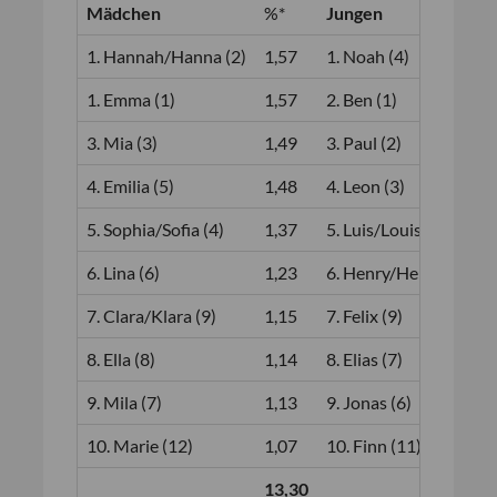
Mädchen
%*
Jungen
%
1. Hannah/Hanna (2)
1,57
1. Noah (4)
1
1. Emma (1)
1,57
2. Ben (1)
1
3. Mia (3)
1,49
3. Paul (2)
1
4. Emilia (5)
1,48
4. Leon (3)
1
5. Sophia/Sofia (4)
1,37
5. Luis/Louis (5)
1
6. Lina (6)
1,23
6. Henry/Henri (8)
1
7. Clara/Klara (9)
1,15
7. Felix (9)
1
8. Ella (8)
1,14
8. Elias (7)
1
9. Mila (7)
1,13
9. Jonas (6)
1
10. Marie (12)
1,07
10. Finn (11)
1
13,30
1