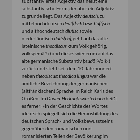
substantiviertes Adjektiv, das heißt eine
substantivische Form, der aber ein Adjektiv
zugrunde liegt. Das Adjektiv
deutsch
, zu
mittelhochdeutsch
deut[i]sch
bzw.
tiu[t]sch
und althochdeutsch
diutisc
sowie
niederländisch
duits[ch]
, geht auf das alte
lateinische
theodiscus
›zum Volk gehörig,
volksgemäß‹ (und dieses wiederum auf das
alte germanische Substantiv
þeudō
›Volk‹)
zurück und steht seit dem 10. Jahrhundert
neben
theodiscus; theodica lingua
war die
amtliche Bezeichnung der germanischen
(altfränkischen) Sprache im Reich Karls des
Großen. Im
Duden-Herkunftswörterbuch
heißt
es ferner: »In der Geschichte des Wortes
›deutsch‹ spiegelt sich die Herausbildung des
deutschen Sprach- und Volksbewusstseins
gegenüber den romanischen und
romanisierten Teilen der Bevölkerung im