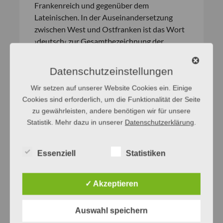
Frankenreich und gegenüber dem
Lateinischen. In der Auseinandersetzung
zwischen West und Ostfranken ist das Wort
›deutsch‹ zur Gesamtbezeichnung der
Stammessprachen im Osten des
Frankenreichs, dem späteren Deutschland
Datenschutzeinstellungen
geworden.« Der Ländername
Deutschland
Wir setzen auf unserer Website Cookies ein. Einige
kam somit erst im Nachhinein auf, und zwar
Cookies sind erforderlich, um die Funktionalität der Seite
im 15. Jahrhundert. Dass es sich hierbei um
zu gewährleisten, andere benötigen wir für unsere
eine Zusammenrückung handelt, erkennt
Statistik. Mehr dazu in unserer
Datenschutzerklärung
.
man noch mit Blick auf die
mittelhochdeutschen Ausdrücke:
daz diutsche
land
,
in diutschen landen
usw.
Essenziell
Statistiken
Quellen
✓ Akzeptieren
Duden – Das Herkunftswörterbuch. Etymologie
Auswahl speichern
der deutschen Sprache.
4., neu bearbeitete