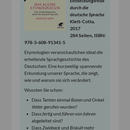
Entdeckungsreise
durch die
deutsche Sprache
Klett-Cotta,
2017
284 Seiten, ISBN:
978-3-608-91341-5
Etymologien veranschaulichen ideal die
erhellende Sprachgeschichte des
Deutschen: Eine kurzweilig-spannende
Erkundung unserer Sprache, die zeigt,
wie und warum sie sich verändert.
Wussten Sie schon:
Dass Tanten einmal
Basen
und Onkel
Vetter
gerufen wurden?
Dass
fertig
und
führen
von
fahren
abgeleitet sind?
Dass
Zwieback
und
Biskuit
mehr