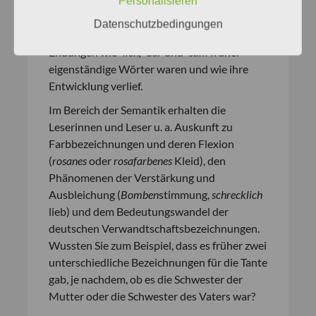
länger
– und was es mit dem Fall
Personalisieren
aufwändig/aufwendig
auf sich hat. Für viele
Datenschutzbedingungen
Lesende wird sicherlich auch neu sein, dass
Endungen wie
-lich, -bar
und
-sam
früher
eigenständige Wörter waren und wie ihre
Entwicklung verlief.
Im Bereich der Semantik erhalten die
Leserinnen und Leser u. a. Auskunft zu
Farbbezeichnungen und deren Flexion
(
rosanes
oder
rosafarbenes
Kleid), den
Phänomenen der Verstärkung und
Ausbleichung (
Bomben
stimmung,
schrecklich
lieb) und dem Bedeutungswandel der
deutschen Verwandtschaftsbezeichnungen.
Wussten Sie zum Beispiel, dass es früher zwei
unterschiedliche Bezeichnungen für die Tante
gab, je nachdem, ob es die Schwester der
Mutter oder die Schwester des Vaters war?