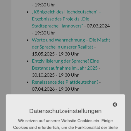
- 19:30 Uhr
„Königreich des Hochdeutschen“ –
Ergebnisse des Projekts „Die
Stadtsprache Hannovers“
- 07.03.2024
- 19:30 Uhr
Worte und Wahrnehmung – Die Macht
der Sprache in unserer Realität
-
15.05.2025 - 19:30 Uhr
Entzivilisierung der Sprache? Eine
Bestandsaufnahme im Jahr 2025
-
30.10.2025 - 19:30 Uhr
Renaissance des Plattdeutschen?
-
07.04.2026 - 19:30 Uhr
Datenschutzeinstellungen
Wir setzen auf unserer Website Cookies ein. Einige
Cookies sind erforderlich, um die Funktionalität der Seite