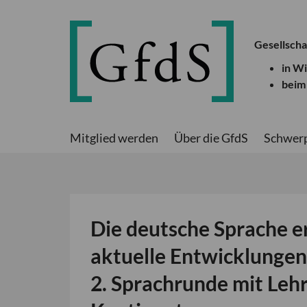
Gesellscha
in W
beim
Mitglied werden
Über die GfdS
Schwer
Die deutsche Sprache e
aktuelle Entwicklunge
2. Sprachrunde mit Leh