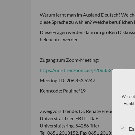
Warum lernt man im Ausland Deutsch? Welche 
diese Sprache zu wählen? Welche beruflichen 
Diese Fragen werden dann im großen Diskuss
beleuchtet werden.
Zugang zum Zoom-Meeting:
https://uni-trier.zoom.us/j/2068536247
Meeting-ID: 206 853 6247
Kenncode: Pauline*19
Wir se
Funkti
Zweigvorsitzende: Dr. Renate Freudenberg-Fi
Universität Trier, FB II – DaF
Universitätsring, 54286 Trier
Es
Tel. 0651 2013152, Fax 0651 2013144