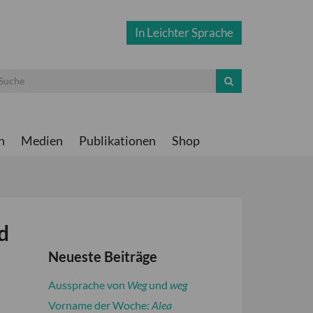
In Leichter Sprache
n
Medien
Publikationen
Shop
d
Neueste Beiträge
Aussprache von
Weg
und
weg
Vorname der Woche:
Alea