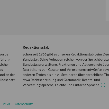
Redaktionsstab
 wurde
Schon seit 1966 gibt es unseren Redaktionsstab beim De
füllung
Bundestag. Seine Aufgaben reichen von der Sprachberatu
eichen
Bundestagsverwaltung, Fraktionen und Abgeordnete über
es
Bearbeitung von Gesetz- und Verordnungsentwürfen sowi
und an der
anderen Texten bis hin zu Seminaren über sprachliche T
liedschaft
etwa Rechtschreibung und Grammatik, Rechts- und
Verwaltungssprache, Leichte und Einfache Sprache.
[…]
AGB
Datenschutz