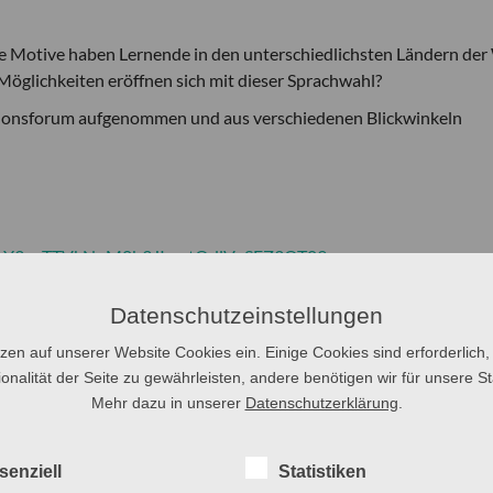
Motive haben Lernende in den unterschiedlichsten Ländern der 
Möglichkeiten eröffnen sich mit dieser Sprachwahl?
ionsforum aufgenommen und aus verschiedenen Blickwinkeln
?pwd=Y3pzTTVkNnM0b3JIemtOdlVxSFZ3QT09
Datenschutzeinstellungen
tzen auf unserer Website Cookies ein. Einige Cookies sind erforderlich,
onalität der Seite zu gewährleisten, andere benötigen wir für unsere Sta
Mehr dazu in unserer
Datenschutzerklärung
.
ndeisen
senziell
Statistiken