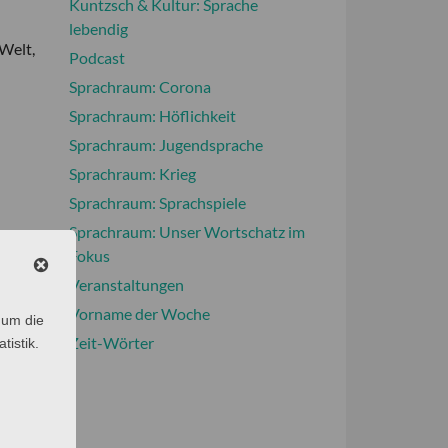
Kuntzsch & Kultur: Sprache
lebendig
Welt,
Podcast
Sprachraum: Corona
Sprachraum: Höflichkeit
Sprachraum: Jugendsprache
Sprachraum: Krieg
Sprachraum: Sprachspiele
Sprachraum: Unser Wortschatz im
Fokus
Veranstaltungen
Vorname der Woche
 um die
Zeit-Wörter
tistik.