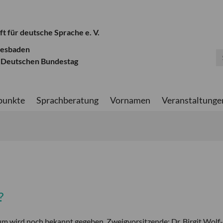
ft für deutsche Sprache e. V.
iesbaden
 Deutschen Bundestag
punkte
Sprachberatung
Vornamen
Veranstaltunge
?
um wird noch bekannt gegeben. Zweigvorsitzende: Dr. Birgit Wolf-