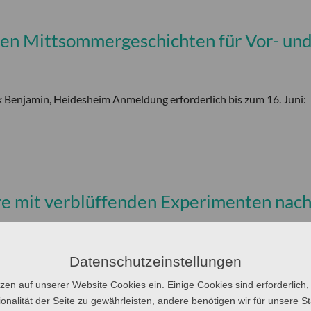
ten Mittsommergeschichten für Vor- un
k Benjamin, Heidesheim Anmeldung erforderlich bis zum 16. Juni:
üre mit verblüffenden Experimenten nac
, Mertert Zweigvorsitzende: Dr. Liane Müller, E-Mail: lmueller@pt.
Datenschutzeinstellungen
tzen auf unserer Website Cookies ein. Einige Cookies sind erforderlich,
onalität der Seite zu gewährleisten, andere benötigen wir für unsere Sta