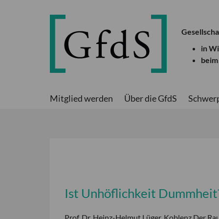
Gesellscha
in W
beim
Mitglied werden
Über die GfdS
Schwer
Ist Unhöflichkeit Dummheit
Prof. Dr. Heinz-Helmut Lüger, Koblenz Der Ra