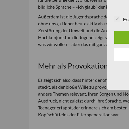
bildliche Sprache – »Ich glaub′, der Papst boxt
Außerdem ist die Jugendsprache der 80er gepr
Es
ohne uns«, »Lieber heute aktiv als morgen rad
Zerstörung der Umwelt und die Angst vor ein
Hochkonjunktur, die Jugend zeigt sich äußerst k
was wir wollen – aber das mit ganzer Kraft.«
Mehr als Provokation
Es zeigt sich also, dass hinter der oft als v
steckt, als der bloße Wille zu provozieren. Jed
andere Themen relevant. Ihren Sorgen und Nöt
Ausdruck, nicht zuletzt durch ihre Sprache. W
Teenager ertappt, der erinnere sich am besten 
Kopfschüttelns der Elterngeneration war.