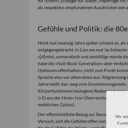
für ›Eltern‹,
Erzeuger
für ›Vater‹,
Papiertiger
für 
als respektlos empfundenen Ausdrücken wie
Gefühle und Politik: die 80
Nicht mal zwanzig Jahre später scheint es, al
entgegengebracht. In
Lass uns mal ′ne Schnecke
»[d]reist, unmoralisch und anstößig« werde das
habe die »Null-Bock-Generation« aber einfac
Optionen offenhalten«, nicht zum Punkt komm
Sprache also vor allem eines aus: Abgrenzung 
Jahre heißt das: weg vom Drumherumgerede, Kla
Körperfunktionen bezogene Redewendungen wie 
′n Ei aus der Hose« (vor Überraschung) oder »
weiblichen Zyklus).
Der offensichtliche Bezug zur Sexualität ist dab
Wir se
Versuch, sich die Gefühle offen von der Seele
Funkti
für die Gefühle die Worte, weshalb neue Wege