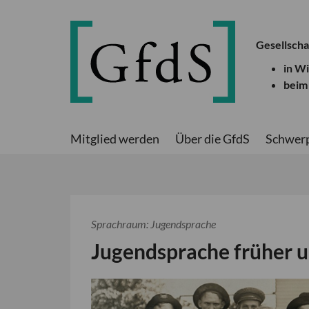
Gesellscha
in W
beim
Mitglied werden
Über die GfdS
Schwer
Sprachraum: Jugendsprache
Jugendsprache früher 