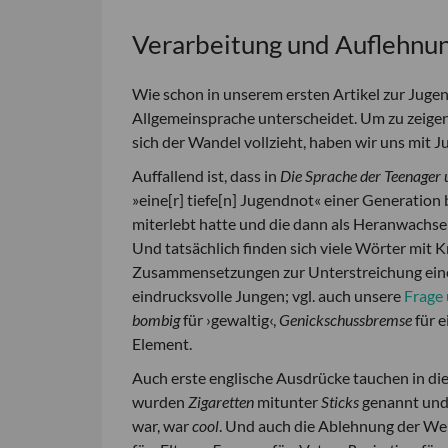
Verarbeitung und Auflehnun
Wie schon in unserem ersten Artikel zur Jugen
Allgemeinsprache unterscheidet. Um zu zeigen,
sich der Wandel vollzieht, haben wir uns mit
Auffallend ist, dass in
Die Sprache der Teenager
»eine[r] tiefe[n] Jugendnot« einer Generation
miterlebt hatte und die dann als Heranwachse
Und tatsächlich finden sich viele Wörter mit 
Zusammensetzungen zur Unterstreichung einer
eindrucksvolle Jungen; vgl. auch unsere
Frage
bombig
für ›gewaltig‹,
Genickschussbremse
für 
Element.
Auch erste englische Ausdrücke tauchen in die
wurden
Zigaretten
mitunter
Sticks
genannt un
war, war
cool
. Und auch die Ablehnung der Wer