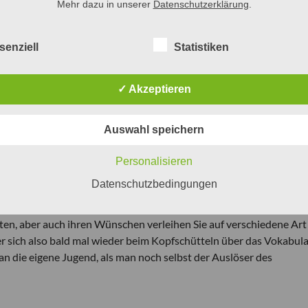
Mehr dazu in unserer
Datenschutzerklärung
.
 im Kettenhemd!« oder »Ich schnall′ ab!« – ist das Ergebnis.
ägt von politischen Botschaften wie »Das Leben geht weiter – ab
senziell
Statistiken
ioaktiv« und vor allem »No future!«, in denen der Unmut über die
em Atomkrieg durchklingen. Die Wörter
Wahnsinn
und
irre
haben
ritisch, nicht zuletzt auch in Bezug auf sich selbst: »Wir wissen ni
✓ Akzeptieren
Auswahl speichern
Personalisieren
Datenschutzbedingungen
ulgär und frech empfundenen Ausdrucksweise von Jugendlichen meist
e Generation ist geprägt von den Konflikten ihrer Zeit und für jede
en, aber auch ihren Wünschen verleihen Sie auf verschiedene Art
er sich also bald mal wieder beim Kopfschütteln über das Vokabula
an die eigene Jugend, als man noch selbst der Auslöser des