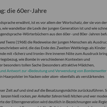
g: die 60er-Jahre
dsprache erwähnt, ist es vor allem der Wortschatz, der sie von der
 wie wandelbar die Lexik der jungen Generation ist und wie schne
 Jugendsprache-Wörterbüchern aus den 60er- und 80er-Jahren befa
 und Twens
(1968) die Redeweise der jungen Menschen als Ausdruc
 beschrieben wird, die das Ende des Zweiten Weltkriegs als Kinder
nde mit »Scherz und Ironie« ihre inneren Nöte zum Ausdruck bring
Kriegsbezug, wie
Bombe
in verschiedenen Kontexten und
 besonders tollen Sache (besonders attraktive Mädchen,
 und Antwort zur »Bedeutung und Verwendung von
Bombenwetter
ein Haarpolster im Nacken oder
atom-
ebenfalls als verstärkendes
ser Zeit auf und sind auf die Besatzungsmächte zurückzuführen. 
d
tanzen
hieß
rocken
,
per Anhalter fahren
hieß
hitchen
und wer mode
te der Elterngeneration wird deutlich in Bezeichnungen wie
Regie