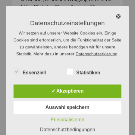
(»Westöstlicher Divan«, Buch des Sängers,
Selige Sehnsucht). Man sieht also, die
vermeintlichen Sprachverhunzer von heute
Datenschutzeinstellungen
befinden sich in recht namhafter Gesellschaft
Wir setzen auf unserer Website Cookies ein. Einige
von gestern …
Cookies sind erforderlich, um die Funktionalität der Seite
Nicola Frank
zu gewährleisten, andere benötigen wir für unsere
Statistik. Mehr dazu in unserer
Datenschutzerklärung
.
Essenziell
Statistiken
✓ Akzeptieren
Auswahl speichern
Personalisieren
Datenschutzbedingungen