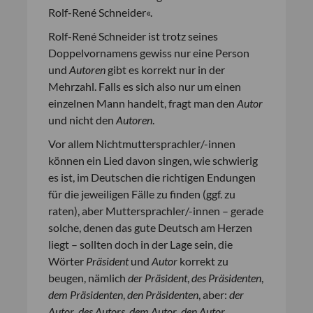
Rolf-René Schneider«.
Rolf-René Schneider ist trotz seines
Doppelvornamens gewiss nur eine Person
und
Autoren
gibt es korrekt nur in der
Mehrzahl. Falls es sich also nur um einen
einzelnen Mann handelt, fragt man den
Autor
und nicht den
Autoren
.
Vor allem Nichtmuttersprachler/-innen
können ein Lied davon singen, wie schwierig
es ist, im Deutschen die richtigen Endungen
für die jeweiligen Fälle zu finden (ggf. zu
raten), aber Muttersprachler/-innen – gerade
solche, denen das gute Deutsch am Herzen
liegt – sollten doch in der Lage sein, die
Wörter
Präsident
und
Autor
korrekt zu
beugen, nämlich
der Präsident
,
des Präsidenten
,
dem Präsidenten
,
den Präsidenten
, aber:
der
Autor
,
des Autors
,
dem Autor
,
den Autor
.