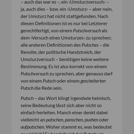
– auch das war es –, ein ›Umsturzversuch‹ –
ja, auch dies – bzw. ein ›Umsturz‹ – aber nein,
der Umsturz hat nicht stattgefunden. Nach
diesen Definitionen ist es nur bei Letzterer
gerechtfertigt, von einem
Putschversuch
als
dem ›Versuch eines Umsturzes‹ zu sprechen;
alle anderen Definitionen des
Putsches
– die
Revolte, der politische Handstreich, der
Umsturzversuch – benötigen keine weitere
Bestimmung. Es ist also korrekt von einem
Putschversuch
zu sprechen, aber genauso darf
von einem
Putsch
oder einem
gescheiterten
Putsch
die Rede sein.
Putsch
– das Wort klingt irgendwie heimisch,
seine Bedeutung lässt sich aber nicht so
einfach herleiten. Manch einer denkt dabei
vielleicht an
patschen
,
panschen, pushen
oder
aufputschen
. Woher stammt es, was bedeutet
es wirklich? Es handelt sich bei
Putsch
um