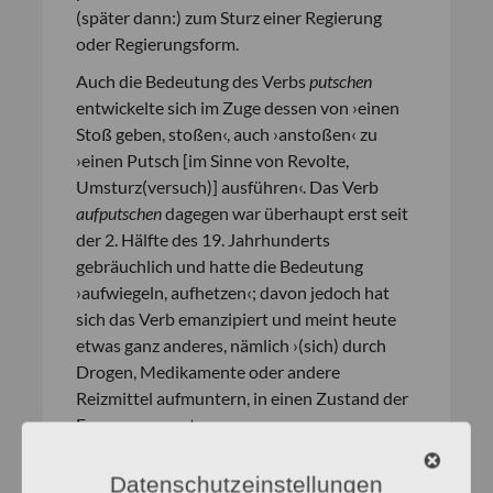
(später dann:) zum Sturz einer Regierung
oder Regierungsform.
Auch die Bedeutung des Verbs
putschen
entwickelte sich im Zuge dessen von ›einen
Stoß geben, stoßen‹, auch ›anstoßen‹ zu
›einen Putsch [im Sinne von Revolte,
Umsturz(versuch)] ausführen‹. Das Verb
aufputschen
dagegen war überhaupt erst seit
der 2. Hälfte des 19. Jahrhunderts
gebräuchlich und hatte die Bedeutung
›aufwiegeln, aufhetzen‹; davon jedoch hat
sich das Verb emanzipiert und meint heute
etwas ganz anderes, nämlich ›(sich) durch
Drogen, Medikamente oder andere
Reizmittel aufmuntern, in einen Zustand der
Erregung versetzen‹.
Das heute etwas ungewöhnlich anmutende
Datenschutzeinstellungen
Nomen agentis
Putscher
, der ›Aufständler‹,