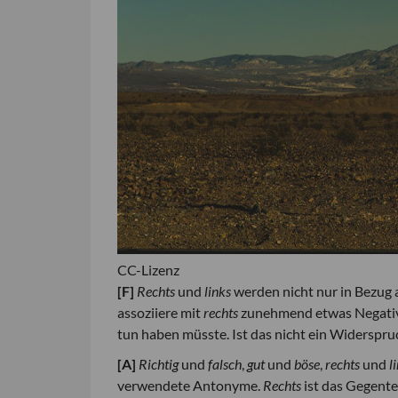
CC-Lizenz
[F]
Rechts
und
links
werden nicht nur in Bezug a
assoziiere mit
rechts
zunehmend etwas Negativ
tun haben müsste. Ist das nicht ein Widerspru
[A]
Richtig
und
falsch
,
gut
und
böse
,
rechts
und
l
verwendete Antonyme.
Rechts
ist das Gegente