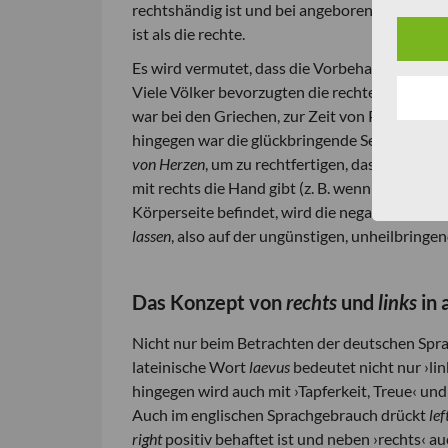
rechtshändig ist und bei angeborener Rechtsh
ist als die rechte.
Es wird vermutet, dass die Vorbehalte gegenüb
Viele Völker bevorzugten die rechte Seite und 
war bei den Griechen, zur Zeit von Platon und Ar
hingegen war die glückbringende Seite (vgl. Vas
von Herzen
, um zu rechtfertigen, dass man jem
mit rechts die Hand gibt (z. B. wenn man die re
Körperseite befindet, wird die negative Bedeu
lassen
, also auf der ungünstigen, unheilbringe
Das Konzept von
rechts
und
links
in
Nicht nur beim Betrachten der deutschen Spr
lateinische Wort
laevus
bedeutet nicht nur ›lin
hingegen wird auch mit ›Tapferkeit, Treue‹ un
Auch im englischen Sprachgebrauch drückt
lef
right
positiv behaftet ist und neben ›rechts‹ au