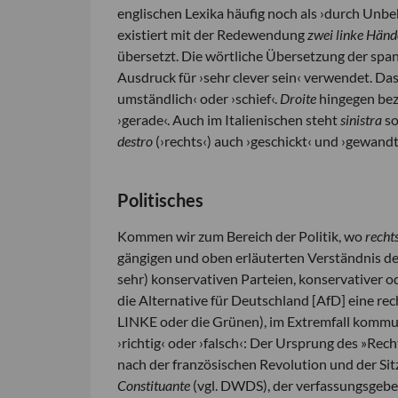
englischen Lexika häufig noch als ›durch Unbe
existiert mit der Redewendung
zwei linke Hän
übersetzt. Die wörtliche Übersetzung der s
Ausdruck für ›sehr clever sein‹ verwendet. Da
umständlich‹ oder ›schief‹.
Droite
hingegen beze
›gerade‹. Auch im Italienischen steht
sinistra
so
destro
(›rechts‹) auch ›geschickt‹ und ›gewandt
Politisches
Kommen wir zum Bereich der Politik, wo
recht
gängigen und oben erläuterten Verständnis de
sehr) konservativen Parteien, konservativer o
die Alternative für Deutschland [AfD] eine rec
LINKE oder die Grünen), im Extremfall kommun
›richtig‹ oder ›falsch‹: Der Ursprung des »Rec
nach der französischen Revolution und der Sit
Constituante
(vgl. DWDS), der verfassungsgeb