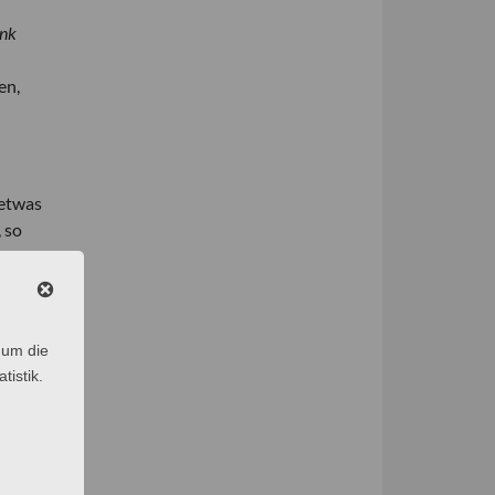
ank
en,
 etwas
 so
n.
chlägt
m
len
 um die
des
tistik.
eit
nd