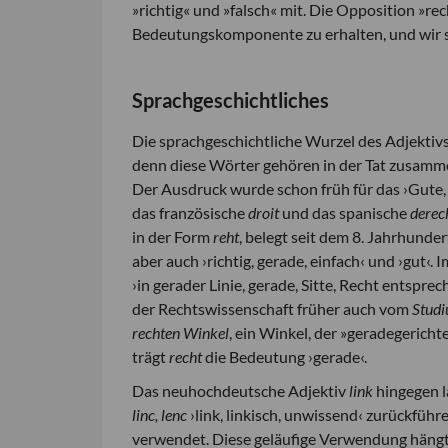
»richtig« und »falsch« mit. Die Opposition »rech
Bedeutungskomponente zu erhalten, und wir s
Sprachgeschichtliches
Die sprachgeschichtliche Wurzel des Adjektiv
denn diese Wörter gehören in der Tat zusamm
Der Ausdruck wurde schon früh für das ›Gut
das französische
droit
und das spanische
dere
in der Form
reht
, belegt seit dem 8. Jahrhunder
aber auch ›richtig, gerade, einfach‹ und ›gut‹
›in gerader Linie, gerade, Sitte, Recht entsprec
der Rechtswissenschaft früher auch vom
Studi
rechten Winkel
, ein Winkel, der »geradegericht
trägt
recht
die Bedeutung ›gerade‹.
Das neuhochdeutsche Adjektiv
link
hingegen l
linc, lenc
›link, linkisch, unwissend‹ zurückfüh
verwendet. Diese geläufige Verwendung hängt