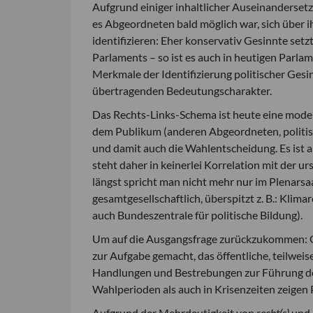
Aufgrund einiger inhaltlicher Auseinandersetz
es Abgeordneten bald möglich war, sich über i
identifizieren: Eher konservativ Gesinnte setzt
Parlaments – so ist es auch in heutigen Parlam
Merkmale der Identifizierung politischer Ges
übertragenden Bedeutungscharakter.
Das Rechts-Links-Schema ist heute eine mode
dem Publikum (anderen Abgeordneten, politisc
und damit auch die Wahlentscheidung. Es ist 
steht daher in keinerlei Korrelation mit der 
längst spricht man nicht mehr nur im Plenarsa
gesamtgesellschaftlich, überspitzt z. B.: Klimar
auch Bundeszentrale für politische Bildung).
Um auf die Ausgangsfrage zurückzukommen: Gerad
zur Aufgabe gemacht, das öffentliche, teilwei
Handlungen und Bestrebungen zur Führung de
Wahlperioden als auch in Krisenzeiten zeigen 
Aufgrund der Mehrdeutigkeit von
recht(s)
und