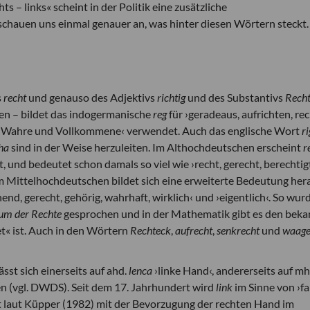
ts – links« scheint in der Politik eine zusätzliche
chauen uns einmal genauer an, was hinter diesen Wörtern steckt.
s
recht
und genauso des Adjektivs
richtig
und des Substantivs
Rech
en – bildet das indogermanische
reg
für ›geradeaus, aufrichten, rec
e, Wahre und Vollkommene‹ verwendet. Auch das englische Wort
ri
cha
sind in der Weise herzuleiten. Im Althochdeutschen erscheint
r
t, und bedeutet schon damals so viel wie ›recht, gerecht, berechtigt
. Im Mittelhochdeutschen bildet sich eine erweiterte Bedeutung her
hend, gerecht, gehörig, wahrhaft, wirklich‹ und ›eigentlich‹. So wurd
um der Rechte
gesprochen und in der Mathematik gibt es den bek
et« ist. Auch in den Wörtern
Rechteck
,
aufrecht
,
senkrecht
und
waage
ässt sich einerseits auf ahd.
lenca
›linke Hand‹, andererseits auf mh
ren (vgl. DWDS). Seit dem 17. Jahrhundert wird
link
im Sinne von ›fa
 laut Küpper (1982) mit der Bevorzugung der rechten Hand im