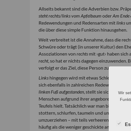
Allseits bekannt sind die Adverbien bzw. Prä
steht rechts/links vom Apfelbaum
oder
Am Ende d
Redewendungen und Redensarten mit
links
u
die über diese simple Funktion hinausgehen.
Weit verbreitet ist die Annahme, dass die rech
Schwüre oder trägt (in unserer Kultur) den Eh
Assoziationen von
rechts
mit ›gut‹ haben sich
recht
, so hat er nichts dagegen einzuwenden.
verfolgt er das Ziel, diese Person zu Fehlern 
Links
hingegen wird mit etwas Schlechtem, mit
sich ebenfalls in zahlreichen Redewendungen ni
linken Fuß aufgestanden
, stellt sie sich ungesch
Wir se
Menschen aufgrund ihrer angeborenen Linkshän
Funkti
Teufels hielt. Tatsächlich war man bis in die 
stottern, schlurfen, taumeln und ungeschickt i
umzuerziehen – mit teils verheerenden Folgen
Es
häufig als die weniger geschickte angesehen, w