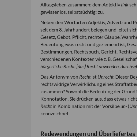
Alltagsleben zusammen; dem Adjektiv
link
sch
gewissenlos, selbstsüchtig‹ zu.
Neben den Wortarten Adjektiv, Adverb und P
seit dem 8. Jahrhundert belegen und leitet s
Gesetz, Gebot, Pflicht, rechter Glaube, Wahrh
Bedeutung ›was recht und geziemend ist, Gesam
Bestimmungen, Rechtsbuch, Gericht, Rechtsver
verschiedenen Kontexten wie z. B. Gesellschaf
bürgerliche Recht; [das] Recht anwenden, durchset
Das Antonym von
Recht
ist
Unrecht
. Dieser Be
rechtswidrige Verwirklichung eines Straftat
zusammen? Sowohl die Bedeutung der Grund
Konnotation. Sie drücken aus, dass etwas rich
Recht
in Kombination mit der Vorsilbe
un-
(
Unr
kennzeichnet.
Redewendungen und Überliefertes