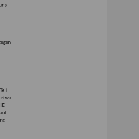
 uns
ngegen
Teil
t etwa
DIE
 auf
und