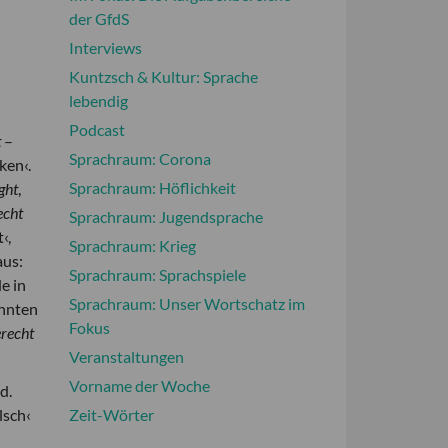
der GfdS
Interviews
Kuntzsch & Kultur: Sprache
lebendig
Podcast
t
–
Sprachraum: Corona
ken‹.
Sprachraum: Höflichkeit
ght
,
echt
Sprachraum: Jugendsprache
‹,
Sprachraum: Krieg
aus:
Sprachraum: Sprachspiele
e in
Sprachraum: Unser Wortschatz im
annten
Fokus
recht
Veranstaltungen
Vorname der Woche
d.
Zeit-Wörter
lsch‹