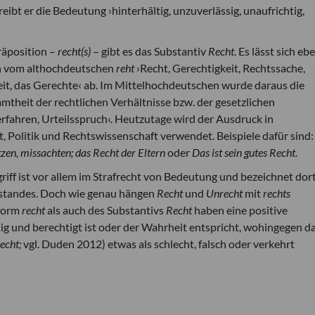
reibt er die Bedeutung ›hinterhältig, unzuverlässig, unaufrichtig,
räposition –
recht(s)
– gibt es das Substantiv
Recht
. Es lässt sich eb
ich vom althochdeutschen
reht
›Recht, Gerechtigkeit, Rechtssache,
eit, das Gerechte‹ ab. Im Mittelhochdeutschen wurde daraus die
theit der rechtlichen Verhältnisse bzw. der gesetzlichen
fahren, Urteilsspruch‹. Heutzutage wird der Ausdruck in
t, Politik und Rechtswissenschaft verwendet. Beispiele dafür sind
zen, missachten; das Recht der Eltern
oder
Das ist sein gutes Recht
.
griff ist vor allem im Strafrecht von Bedeutung und bezeichnet dort
bestandes. Doch wie genau hängen
Recht
und
Unrecht
mit
rechts
form
recht
als auch des Substantivs
Recht
haben eine positive
tig und berechtigt ist oder der Wahrheit entspricht, wohingegen d
echt;
vgl. Duden 2012) etwas als schlecht, falsch oder verkehrt