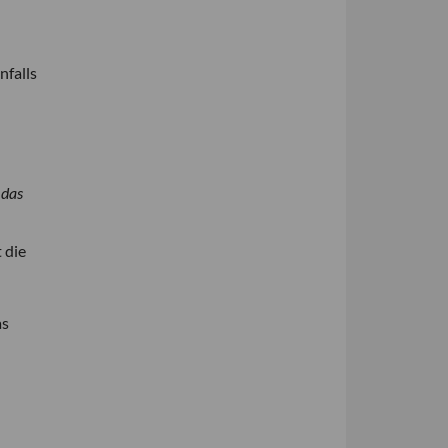
enfalls
:
das
 die
as