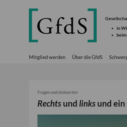
Gesellscha
in W
beim
Mitglied werden
Über die GfdS
Schwer
Fragen und Antworten
Rechts
und
links
und ein