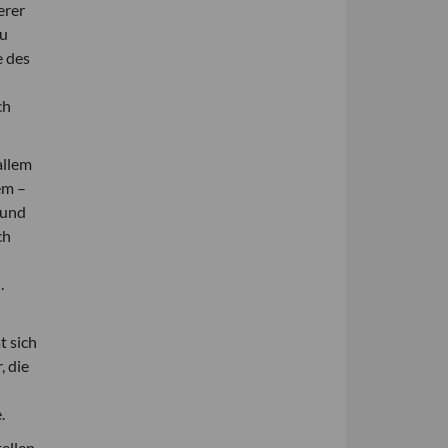
erer
zu
e des
ch
allem
em –
 und
ch
.
t sich
, die
.
ellen,