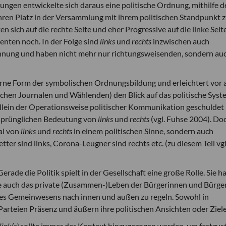
ungen entwickelte sich daraus eine politische Ordnung, mithilfe d
hren Platz in der Versammlung mit ihrem politischen Standpunkt 
en sich auf die rechte Seite und eher Progressive auf die linke Seit
enten noch. In der Folge sind
links
und
rechts
inzwischen auch
innung und haben nicht mehr nur richtungsweisenden, sondern au
rne Form der symbolischen Ordnungsbildung und erleichtert vor 
hen Journalen und Wählenden) den Blick auf das politische Syst
allein der Operationsweise politischer Kommunikation geschuldet
ursprünglichen Bedeutung von
links
und
rechts
(vgl. Fuhse 2004). Do
al von
links
und
rechts
in einem politischen Sinne, sondern auch
etter sind links, Corona-Leugner sind rechts etc. (zu diesem Teil vgl
e die Politik spielt in der Gesellschaft eine große Rolle. Sie ha
se auch das private (Zusammen-)Leben der Bürgerinnen und Bürger
s Gemeinwesens nach innen und außen zu regeln. Sowohl in
Parteien Präsenz und äußern ihre politischen Ansichten oder Ziele
link(s)
sollte immer der Kontext hinzugezogen werden, um festzust