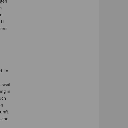
egen
n
en
ti
ners
t. In
, weil
ung in
auch
en
unft,
ische