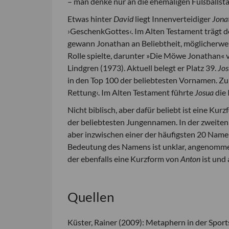
– man denke nur an die ehemaligen Fußballst
Etwas hinter
David
liegt Innenverteidiger
Jona
›GeschenkGottes‹. Im Alten Testament trägt d
gewann Jonathan an Beliebtheit, möglicherwei
Rolle spielte, darunter »Die Möwe Jonathan« 
Lindgren (1973). Aktuell belegt er Platz 39.
Jo
in den Top 100 der beliebtesten Vornamen. Zule
Rettung‹. Im Alten Testament führte
Josua
die
Nicht biblisch, aber dafür beliebt ist eine Kur
der beliebtesten Jungennamen. In der zweiten 
aber inzwischen einer der häufigsten 20 Nam
Bedeutung des Namens ist unklar, angenommen
der ebenfalls eine Kurzform von
Anton
ist und 
Quellen
Küster, Rainer (2009): Metaphern in der Sports