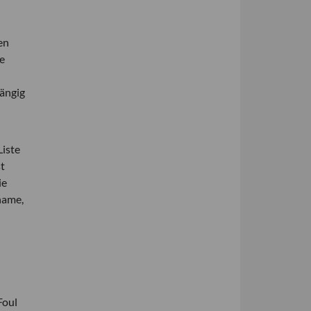
en
e
ängig
Liste
st
ie
name,
Foul