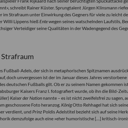
alspieler Frank Rijkaard nach seiner berüchtigten Spuckattacke g
nt«, schreibt Rainer Küster. Sprungtalent Jürgen Klinsmann riefe
er im Strafraum unter Einwirkung des Gegners für viele zu leicht d
r Willi Lippens hieß
Ente
wegen seines watschelnden Laufstils, Ber
üchsiger Verteidiger seine Qualitäten in der Wadengegend des Geg
n Strafraum
des Fußball-Adels, der sich in metaphorischen Spitznamen ausdrück
 auf, doch unvergessen ist der im Januar dieses Jahres verstorbene
 des deutschen Fußballs gilt. Ob er zu seinem Namen gekommen ist
sburger Kaisers Franz I. fotografiert wurde, ob ihn die Bild-Zeit
ller)
Kaiser der Nation
nannte – es ist nicht zweifelsfrei zu sagen, 
 ihm geschossene Foto heranzog.
König
Otto Rehhagel hat sich sein
ner verdient, und
Prinz
Poldis Adelstitel bezieht sich auf seine Herk
orik demzufolge auch eine »eher humoristische […] kritisch-iron