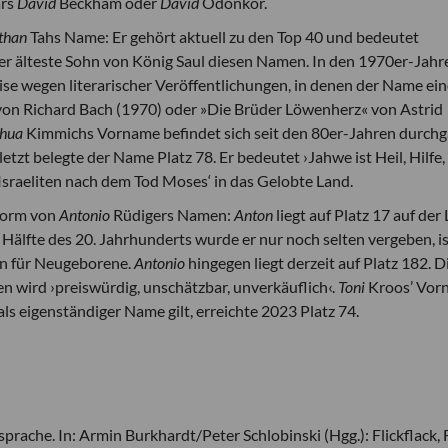
ars
David
Beckham oder
David
Odonkor.
than
Tahs Name: Er gehört aktuell zu den Top 40 und bedeutet
er älteste Sohn von König Saul diesen Namen. In den 1970er-Jahr
se wegen literarischer Veröffentlichungen, in denen der Name ein
von Richard Bach (1970) oder »Die Brüder Löwenherz« von Astrid
shua
Kimmichs Vorname befindet sich seit den 80er-Jahren durchg
tzt belegte der Name Platz 78. Er bedeutet ›Jahwe ist Heil, Hilfe,
 Israeliten nach dem Tod Moses‘ in das Gelobte Land.
zform von
Antonio
Rüdigers Namen:
Anton
liegt auf Platz 17 auf der 
Hälfte des 20. Jahrhunderts wurde er nur noch selten vergeben, i
en für Neugeborene.
Antonio
hingegen liegt derzeit auf Platz 182. D
 wird ›preiswürdig, unschätzbar, unverkäuflich‹.
Toni
Kroos’ Vor
als eigenständiger Name gilt, erreichte 2023 Platz 74.
prache. In: Armin Burkhardt/Peter Schlobinski (Hgg.): Flickflack, 