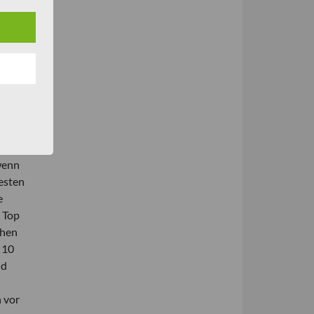
ei
hen
it den
hren
d
 wenn
esten
e
 Top
chen
 10
nd
n vor