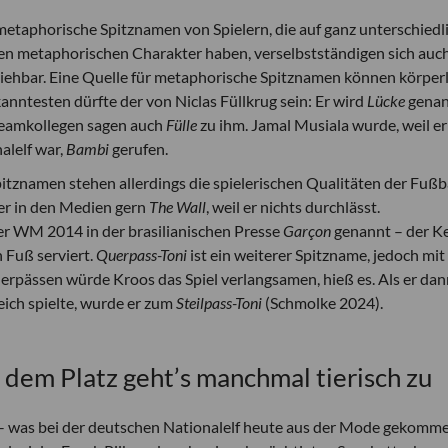
s metaphorische Spitznamen von Spielern, die auf ganz unterschiedl
en metaphorischen Charakter haben, verselbstständigen sich auc
iehbar. Eine Quelle für metaphorische Spitznamen können körper
anntesten dürfte der von Niclas Füllkrug sein: Er wird
Lücke
gena
 Teamkollegen sagen auch
Fülle
zu ihm. Jamal Musiala wurde, weil er
alelf war,
Bambi
gerufen.
tznamen stehen allerdings die spielerischen Qualitäten der Fußb
er in den Medien gern
The Wall
, weil er nichts durchlässt.
er WM 2014 in der brasilianischen Presse
Garçon
genannt – der Ke
n Fuß serviert.
Querpass-Toni
ist ein weiterer Spitzname, jedoch mit
erpässen würde Kroos das Spiel verlangsamen, hieß es. Als er dan
eich spielte, wurde er zum
Steilpass-Toni
(Schmolke 2024).
f dem Platz geht’s manchmal tierisch zu
– was bei der deutschen Nationalelf heute aus der Mode gekomm