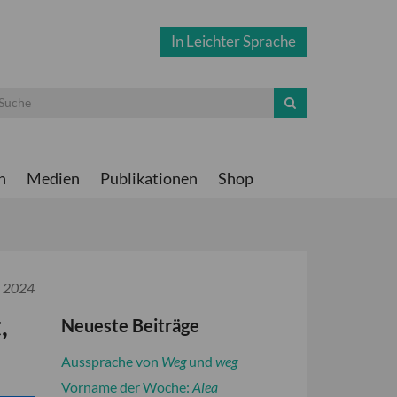
In Leichter Sprache
n
Medien
Publikationen
Shop
i 2024
,
Neueste Beiträge
Aussprache von
Weg
und
weg
Vorname der Woche:
Alea