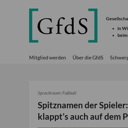
Gesellscha
in W
beim
Mitglied werden
Über die GfdS
Schwer
Sprachraum: Fußball
Spitznamen der Spieler:
klappt’s auch auf dem P