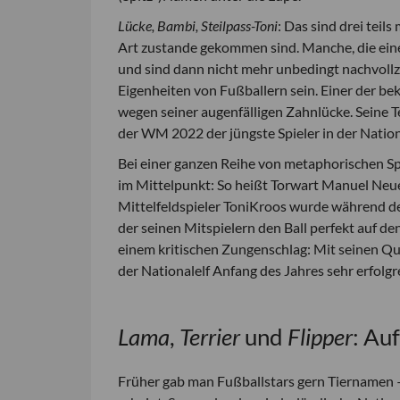
Lücke, Bambi, Steilpass-Toni
: Das sind drei teil
Art zustande gekommen sind. Manche, die ein
und sind dann nicht mehr unbedingt nachvollz
Eigenheiten von Fußballern sein. Einer der bek
wegen seiner augenfälligen Zahnlücke. Seine
der WM 2022 der jüngste Spieler in der Nation
Bei einer ganzen Reihe von metaphorischen Spi
im Mittelpunkt: So heißt Torwart Manuel Neu
Mittelfeldspieler ToniKroos wurde während d
der seinen Mitspielern den Ball perfekt auf de
einem kritischen Zungenschlag: Mit seinen Qu
der Nationalelf Anfang des Jahres sehr erfolgr
Lama
,
Terrier
und
Flipper
: Au
Früher gab man Fußballstars gern Tiernamen 