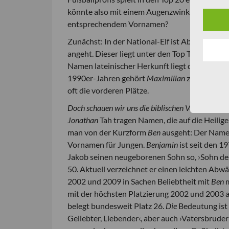
könnte also mit einem Augenzwinkern fragen: H
entsprechendem Vornamen?
Zunächst: In der National-Elf ist Abwehrspiel
angeht. Dieser liegt unter den Top Ten der be
Namen lateinischer Herkunft liegt der Eigen
1990er-Jahren gehört
Maximilian
zu den beli
oft die vorderen Plätze.
Doch schauen wir uns die biblischen Vornamen no
Jonathan
Tah tragen Namen, die auf die Heilige
man von der Kurzform
Ben
ausgeht: Der Name 
Vornamen für Jungen.
Benjamin
ist seit den 
Jakob seinen neugeborenen Sohn so, ›Sohn des
50. Aktuell verzeichnet er einen leichten Abwä
2002 und 2009 in Sachen Beliebtheit mit
Ben
m
mit der höchsten Platzierung 2002 und 2003 a
belegt bundesweit Platz 26.
Die
Bedeutung ist 
Geliebter, Liebender‹, aber auch ›Vatersbruder