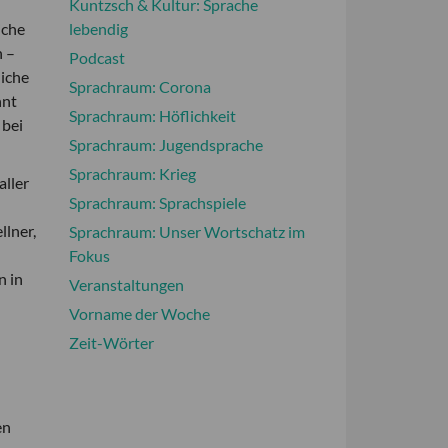
Kuntzsch & Kultur: Sprache
lebendig
iche
h –
Podcast
liche
Sprachraum: Corona
nnt
Sprachraum: Höflichkeit
 bei
Sprachraum: Jugendsprache
Sprachraum: Krieg
aller
Sprachraum: Sprachspiele
llner,
Sprachraum: Unser Wortschatz im
Fokus
n in
Veranstaltungen
Vorname der Woche
Zeit-Wörter
en