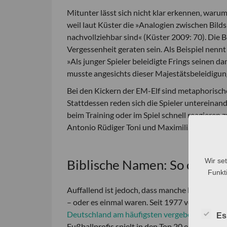
Mitunter lässt sich nicht klar erkennen, war
weil laut Küster die »Analogien zwischen Bi
nachvollziehbar sind« (Küster 2009: 70). Die 
Vergessenheit geraten sein. Als Beispiel nen
»Als junger Spieler beleidigte Frings seinen 
musste angesichts dieser Majestätsbeleidigung 
Bei den Kickern der EM-Elf sind metaphorische
Stattdessen reden sich die Spieler untereinan
beim Training oder im Spiel schnell reagieren 
Antonio Rüdiger Toni und Maximilian Mittels
Wir se
Biblische Namen: So oft kom
Funkti
Auffallend ist jedoch, dass manche Namen der
– oder es einmal waren. Seit 1977 veröffentlic
Deutschland am häufigsten vergebenen Vor
Es
Fußballprofis spielt in den Top 20 eine entsc