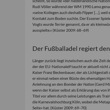
scheint. So wurde »der niederländische Nation
Rudi Völler während der WM 1990
Lama
genan
»seine Kollegen auch deshalb
Flipper
[…], weil 
Kontakt zum Boden suchte. Der Essener Spiele
Vogts wurde
Terrier
genannt, da er als kleinw
ausspielte.« (Küster 2009: 68–69)
Der Fußballadel regiert de
Länger zurück liegt inzwischen auch die Zeit 
der der EU-Nationalelf taucht er aktuell nicht
Kaiser Franz
Beckenbauer, der als Lichtgestalt
er einmal neben einer Büste des ehemaligen Hab
Anlehnung an den
Bomber der Nation
(Gerd Mü
wenn der Kaiser selbst als Erklärung das von
Titel vor allem durch seine Leistungen als Trai
die Karnevalshochburg Köln, wobei die Metaph
Seite« hat
. (Küster 2009: 69–70)