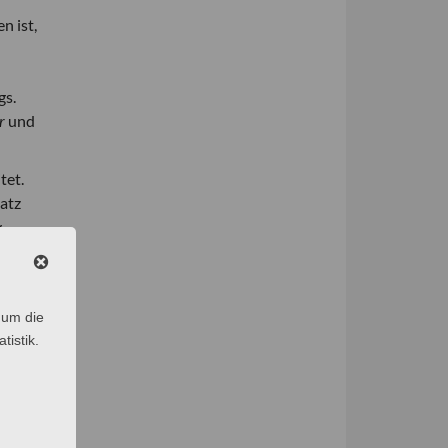
n ist,
gs.
r
und
tet.
atz
,
 um die
tistik.
 sind