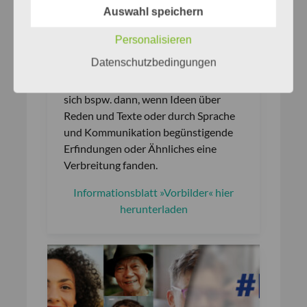
Rahmen der Reihe
Auswahl speichern
SPRACHE
+
RESPEKT
benennen wir
Menschen, bei denen das Vehikel
Personalisieren
Sprache – im weitesten Sinne – einen
Datenschutzbedingungen
relevanten Bezug zu ihrer
Vorbildfunktion aufweist. Dies ergibt
sich bspw. dann, wenn Ideen über
Reden und Texte oder durch Sprache
und Kommunikation begünstigende
Erfindungen oder Ähnliches eine
Verbreitung fanden.
Informationsblatt »Vorbilder« hier
herunterladen