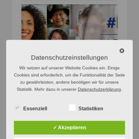
Datenschutzeinstellungen
Wir setzen auf unserer Website Cookies ein. Einige
Cookies sind erforderlich, um die Funktionalität der Seite
zu gewährleisten, andere benötigen wir für unsere
Statistik. Mehr dazu in unserer
Datenschutzerklärung
.
Folge 5: Vorbilder
Essenziell
Statistiken
Vorbilder finden sich in allen
✓ Akzeptieren
gesellschaftlichen Bereichen. Im