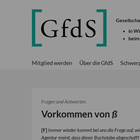
Gesellscha
in W
beim
Mitglied werden
Über die GfdS
Schwer
Fragen und Antworten
Vorkommen von
ß
[
F
]
Immer wieder kommt bei uns die Frage auf, wi
Agentur meint, dass dieser Buchstabe abgeschafft se