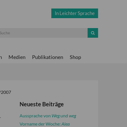
In Leichter Sprache
n
Medien
Publikationen
Shop
2/2007
Neueste Beiträge
Aussprache von
Weg
und
weg
r
Vorname der Woche:
Alea