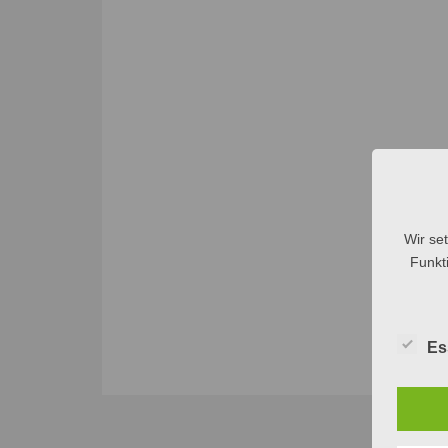
Wir se
Funkti
Es