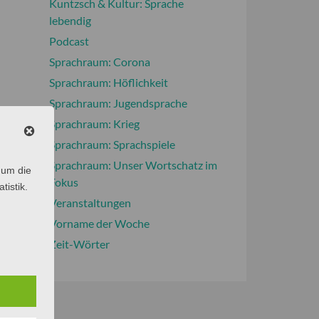
Kuntzsch & Kultur: Sprache
lebendig
Podcast
Sprachraum: Corona
Sprachraum: Höflichkeit
Sprachraum: Jugendsprache
Sprachraum: Krieg
Sprachraum: Sprachspiele
Sprachraum: Unser Wortschatz im
 um die
Fokus
tistik.
Veranstaltungen
Vorname der Woche
Zeit-Wörter