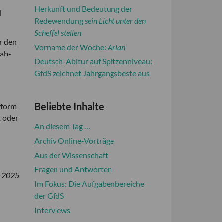
Herkunft und Bedeutung der
l
Redewendung
sein Licht unter den
Scheffel stellen
r den
Vorname der Woche:
Arian
 ab­
Deutsch-Abitur auf Spitzenniveau:
GfdS zeichnet Jahrgangsbeste aus
Beliebte Inhalte
eform
t oder
An diesem Tag …
Archiv Online-Vorträge
Aus der Wissenschaft
Fragen und Antworten
z 2025
Im Fokus: Die Aufgabenbereiche
der GfdS
Interviews