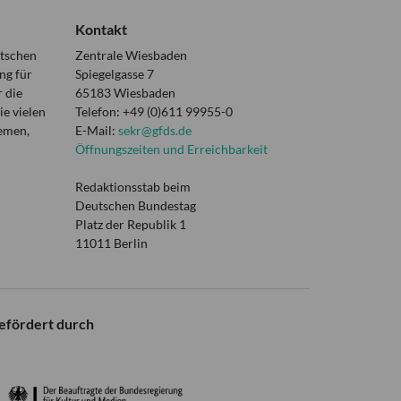
Kontakt
utschen
Zentrale Wiesbaden
ng für
Spiegelgasse 7
 die
65183 Wiesbaden
e vielen
Telefon: +49 (0)611 99955-0
hemen,
E-Mail:
sekr@gfds.de
Öffnungszeiten und Erreichbarkeit
Redaktionsstab beim
Deutschen Bundestag
Platz der Republik 1
11011 Berlin
efördert durch