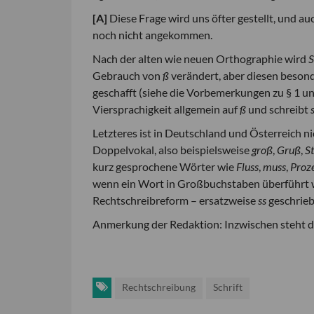
[
A
]
Diese Frage wird uns öfter gestellt, und auc
noch nicht angekommen.
Nach der alten wie neuen Ortho­graphie wird
S
Gebrauch von
ß
verändert, aber diesen besond
geschafft (siehe die Vorbemerkungen zu § 1 un
Viersprachigkeit allgemein auf
ß
und schreibt
Letzteres ist in Deutschland und Österreich ni
Doppelvokal, also beispielsweise
groß
,
Gruß
,
S
kurz gesprochene Wörter wie
Fluss
,
muss
,
Proz
wenn ein Wort in Großbuchstaben überführt 
Rechtschreibreform – er­satzweise
ss
geschrieb
Anmerkung der Redaktion: Inzwischen steht 
Rechtschreibung
Schrift