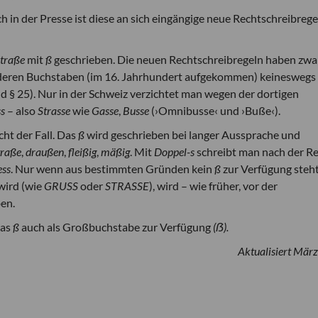
h in der Pres­se ist diese an sich eingängige neue Recht­schreibrege
traße
mit
ß
geschrieben. Die neuen Rechtschreibregeln haben zwa
eren Buchsta­ben (im 16. Jahrhundert aufgekommen) kei­nes­wegs
d § 25). Nur in der Schweiz verzichtet man wegen der dortigen
ss
– also
Strasse
wie
Gasse
,
Busse
(›Omnibusse‹ und ›Buße‹).
cht der Fall. Das
ß
wird geschrieben bei langer Aussprache und
traße
,
draußen
,
fleißig
,
mäßig
. Mit
Doppel-s
schreibt man nach der R
ess
. Nur wenn aus bestimmten Gründen kein
ß
zur Verfügung steh
wird (wie
GRUSS
oder
STRASSE
), wird – wie früher, vor der
en.
das
ß
auch als Großbuchstabe zur Verfügung
(
ẞ).
Aktualisiert Mär