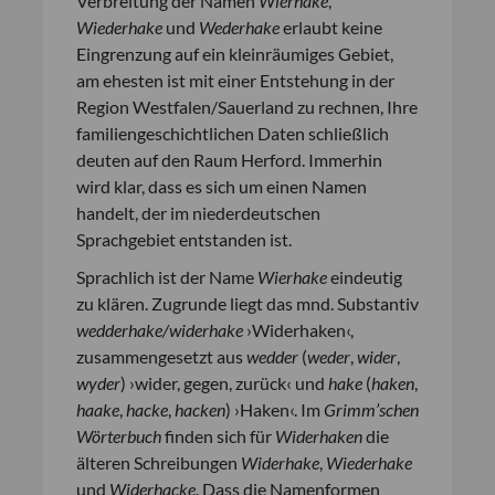
Verbreitung der Namen
Wierhake
,
Wiederhake
und
Wederhake
erlaubt keine
Eingrenzung auf ein kleinräumiges Gebiet,
am ehesten ist mit einer Entstehung in der
Region Westfalen/Sauerland zu rechnen, Ihre
familiengeschichtlichen Daten schließlich
deuten auf den Raum Herford. Immerhin
wird klar, dass es sich um einen Namen
handelt, der im niederdeutschen
Sprachgebiet entstanden ist.
Sprachlich ist der Name
Wierhake
eindeutig
zu klären. Zugrunde liegt das mnd. Substantiv
wedderhake/widerhake
›Widerhaken‹,
zusammengesetzt aus
wedder
(
weder
,
wider
,
wyder
) ›wider, gegen, zurück‹ und
hake
(
haken
,
haake
,
hacke
,
hacken
) ›Haken‹. Im
Grimm’schen
Wörterbuch
finden sich für
Widerhaken
die
älteren Schreibungen
Widerhake
,
Wiederhake
und
Widerhacke
. Dass die Namenformen