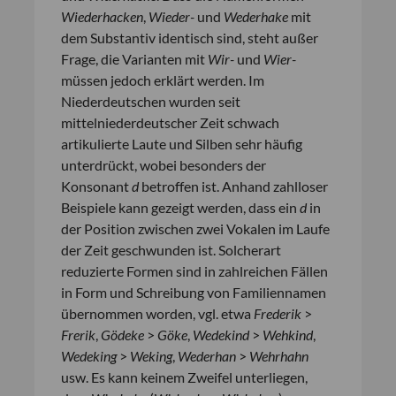
Wiederhacken
,
Wieder-
und
Wederhake
mit
dem Substantiv identisch sind, steht außer
Frage, die Varianten mit
Wir-
und
Wier-
müssen jedoch erklärt werden. Im
Niederdeutschen wurden seit
mittelniederdeutscher Zeit schwach
artikulierte Laute und Silben sehr häufig
unterdrückt, wobei besonders der
Konsonant
d
betroffen ist. Anhand zahlloser
Beispiele kann gezeigt werden, dass ein
d
in
der Position zwischen zwei Vokalen im Laufe
der Zeit geschwunden ist. Solcherart
reduzierte Formen sind in zahlreichen Fällen
in Form und Schreibung von Familiennamen
übernommen worden, vgl. etwa
Frederik
>
Frerik
,
Gödeke
>
Göke
,
Wedekind
>
Wehkind
,
Wedeking
>
Weking
,
Wederhan
>
Wehrhahn
usw. Es kann keinem Zweifel unterliegen,