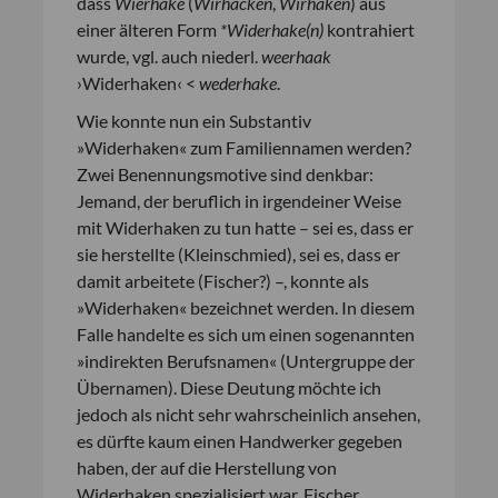
dass
Wierhake
(
Wirhacken
,
Wirhaken
) aus
einer älteren Form
*Widerhake(n)
kontrahiert
wurde, vgl. auch niederl.
weerhaak
›Widerhaken‹ <
wederhake
.
Wie konnte nun ein Substantiv
»Widerhaken« zum Familiennamen werden?
Zwei Benennungsmotive sind denkbar:
Jemand, der beruflich in irgendeiner Weise
mit Widerhaken zu tun hatte – sei es, dass er
sie herstellte (Kleinschmied), sei es, dass er
damit arbeitete (Fischer?) –, konnte als
»Widerhaken« bezeichnet werden. In diesem
Falle handelte es sich um einen sogenannten
»indirekten Berufsnamen« (Untergruppe der
Übernamen). Diese Deutung möchte ich
jedoch als nicht sehr wahrscheinlich ansehen,
es dürfte kaum einen Handwerker gegeben
haben, der auf die Herstellung von
Widerhaken spezialisiert war, Fischer