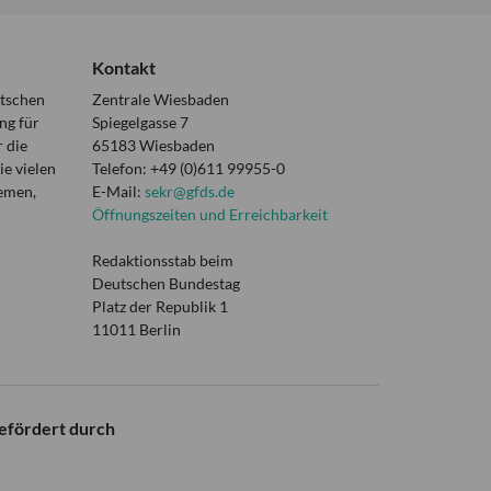
Kontakt
utschen
Zentrale Wiesbaden
ng für
Spiegelgasse 7
 die
65183 Wiesbaden
e vielen
Telefon: +49 (0)611 99955-0
hemen,
E-Mail:
sekr@gfds.de
Öffnungszeiten und Erreichbarkeit
Redaktionsstab beim
Deutschen Bundestag
Platz der Republik 1
11011 Berlin
efördert durch