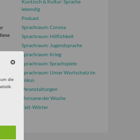
Kuntzsch & Kultur: Sprache
lebendig
Podcast
Sprachraum: Corona
er
diese
Sprachraum: Höflichkeit
Sprachraum: Jugendsprache
chen
Sprachraum: Krieg
ngig
Sprachraum: Sprachspiele
 der
Sprachraum: Unser Wortschatz im
 um die
Fokus
tistik.
Veranstaltungen
rt.
Vorname der Woche
erer
Zeit-Wörter
um 7.