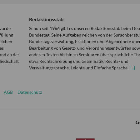
Redaktionsstab
 wurde
Schon seit 1966 gibt es unseren Redaktionsstab beim De
füllung
Bundestag. Seine Aufgaben reichen von der Sprachberatu
eichen
Bundestagsverwaltung, Fraktionen und Abgeordnete über
es
Bearbeitung von Gesetz- und Verordnungsentwürfen sowi
und an der
anderen Texten bis hin zu Seminaren über sprachliche T
liedschaft
etwa Rechtschreibung und Grammatik, Rechts- und
Verwaltungssprache, Leichte und Einfache Sprache.
[…]
AGB
Datenschutz
G