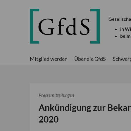
Gesellscha
in W
beim
Mitglied werden
Über die GfdS
Schwer
Pressemitteilungen
Ankündigung zur Bekan
2020