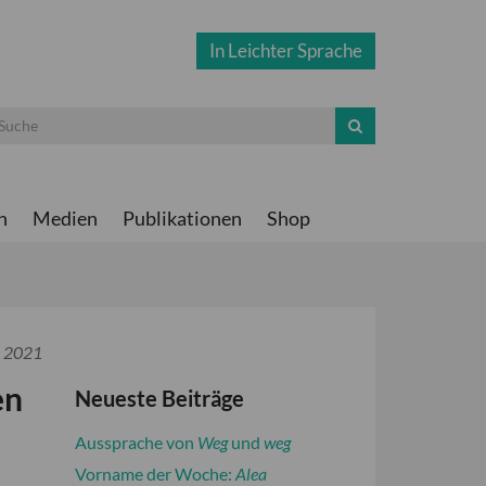
In Leichter Sprache
n
Medien
Publikationen
Shop
i 2021
en
Neueste Beiträge
Aussprache von
Weg
und
weg
Vorname der Woche:
Alea