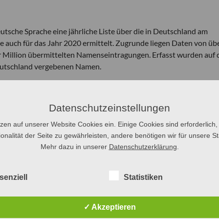
deutsche Sprache eine jährliche Liste über die in Deutschland am
auch für das Jahr 2020 ermittelt. Zugrunde liegen Daten von üb
 Million übermittelten Namenseintragungen. Erfasst wurden auf 
Deutschland vergebenen Namen.
 vergangenen Jahr die Liste der beliebtesten Erstnamen bei Mäd
zten Jahr insgesamt am häufigsten vergebenen Vornamen (unabhä
ie die beliebtesten Folgenamen in einer Rangliste vorgestellt. Bei
Datenschutzeinstellungen
andeshaupt- und Großstädte sowie viele kleinere Städte und
tzen auf unserer Website Cookies ein. Einige Cookies sind erforderlich,
n nach Geschlecht, Bundesländern sowie nach Nord-Süd- und Ost-
onalität der Seite zu gewährleisten, andere benötigen wir für unsere Sta
 Trends und Entwicklungen der Vornamenvergabe werden präsentie
Mehr dazu in unserer
Datenschutzerklärung
.
 erfolgt über unseren Presseverteiler sowie gleichzeitig auf uns
er Medien, die Interviews führen möchten,
melden sich bitte bis z
senziell
Statistiken
✓ Akzeptieren