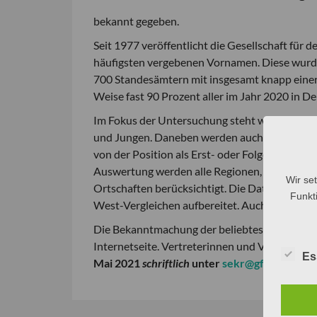
bekannt gegeben.
Seit 1977 veröffentlicht die Gesellschaft für 
häufigsten vergebenen Vornamen. Diese wurde 
700 Standesämtern mit insgesamt knapp einer
Weise fast 90 Prozent aller im Jahr 2020 in 
Im Fokus der Untersuchung steht wie schon im
und Jungen. Daneben werden auch die im let
von der Position als Erst- oder Folgename) sow
Auswertung werden alle Regionen, fast alle L
Wir se
Ortschaften berücksichtigt. Die Daten werde
Funkti
West-Vergleichen aufbereitet. Auch aktuelle
Die Bekanntmachung der beliebtesten Vornamen
Internetseite. Vertreterinnen und Vertreter d
Es
Mai 2021
schriftlich
unter
sekr@gfds.de
an
.