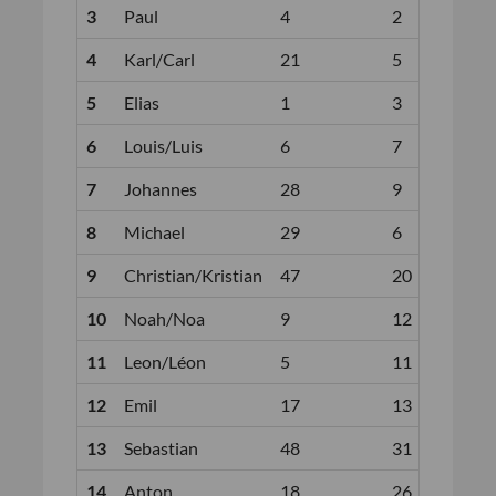
3
Paul
4
2
1:0
4
Karl/Carl
21
5
1:2
5
Elias
1
3
1:0
6
Louis/Luis
6
7
1:0
7
Johannes
28
9
1:1
8
Michael
29
6
1:1
9
Christian/Kristian
47
20
1:3
10
Noah/Noa
9
12
1:0
11
Leon/Léon
5
11
1:0
12
Emil
17
13
1:0
13
Sebastian
48
31
1:2
14
Anton
18
26
1:0