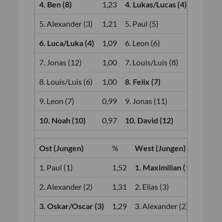
4. Ben (8)
1,23
4. Lukas/Lucas (4)
1,23
5. Alexander (3)
1,21
5. Paul (5)
1,21
6. Luca/Luka (4)
1,09
6. Leon (6)
1,09
7. Jonas (12)
1,00
7. Louis/Luis (8)
1,00
8. Louis/Luis (6)
1,00
8. Felix (7)
1,00
9. Leon (7)
0,99
9. Jonas (11)
0,99
10. Noah (10)
0,97
10. David (12)
0,96
Ost (Jungen)
%
West (Jungen)
%
1. Paul (1)
1,52
1. Maximilian (1)
1,
2. Alexander (2)
1,31
2. Elias (3)
1,
3. Oskar/Oscar (3)
1,29
3. Alexander (2)
1,