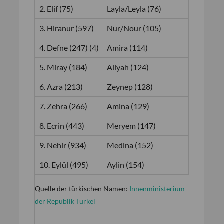
2. Elif (75)
Layla/Leyla (76)
2. Eyme
3. Hiranur (597)
Nur/Nour (105)
3. Ömer
4. Defne (247) (4)
Amira (114)
4. Musta
5. Miray (184)
Aliyah (124)
5. Miraç
6. Azra (213)
Zeynep (128)
6. Berat
7. Zehra (266)
Amina (129)
7. Ahme
8. Ecrin (443)
Meryem (147)
8. Hamz
9. Nehir (934)
Medina (152)
9. Mehm
10. Eylül (495)
Aylin (154)
10. Emir
Quelle der türkischen Namen:
Innenministerium
der Republik Türkei