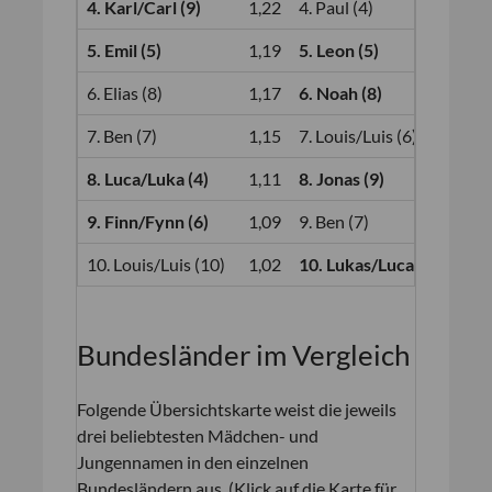
4. Karl/Carl (9)
1,22
4. Paul (4)
1,
5. Emil (5)
1,19
5. Leon (5)
1,
6. Elias (8)
1,17
6. Noah (8)
1,
7. Ben (7)
1,15
7. Louis/Luis (6)
1,
8. Luca/Luka (4)
1,11
8. Jonas (9)
1,
9. Finn/Fynn (6)
1,09
9. Ben (7)
1,
10. Louis/Luis (10)
1,02
10. Lukas/Lucas (11)
1,
Bundesländer im Vergleich
Folgende Übersichtskarte weist die jeweils
drei beliebtesten Mädchen- und
Jungennamen in den einzelnen
Bundesländern aus. (Klick auf die Karte für