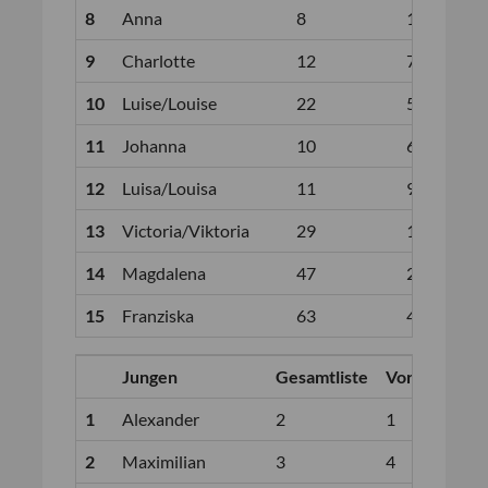
8
Anna
8
12
9
Charlotte
12
7
10
Luise/Louise
22
5
11
Johanna
10
6
12
Luisa/Louisa
11
9
13
Victoria/Viktoria
29
13
14
Magdalena
47
29
15
Franziska
63
44
Jungen
Gesamtliste
Vorjahr
EN
1
Alexander
2
1
1:1
2
Maximilian
3
4
1:0