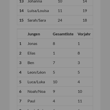
13
Johanna
10
14
14
Luisa/Louisa
11
19
15
Sarah/Sara
24
18
Jungen
Gesamtliste
Vorjahr
1
Jonas
8
1
2
Elias
1
8
3
Ben
7
3
4
Leon/Léon
5
5
5
Luca/Luka
10
4
6
Noah/Noa
9
10
7
Paul
4
11