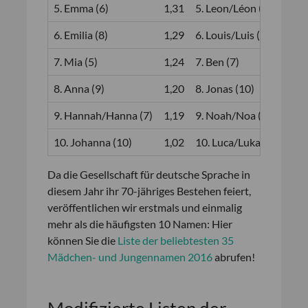
5. Emma (6)
1,31
5. Leon/Léon (5)
1,16
6. Emilia (8)
1,29
6. Louis/Luis (6)
1,14
7. Mia (5)
1,24
7. Ben (7)
1,13
8. Anna (9)
1,20
8. Jonas (10)
1,11
9. Hannah/Hanna (7)
1,19
9. Noah/Noa (9)
1,10
10. Johanna (10)
1,02
10. Luca/Luka (8)
1,04
Da die Gesellschaft für deutsche Sprache in
diesem Jahr ihr 70-jähriges Bestehen feiert,
veröffentlichen wir erstmals und einmalig
mehr als die häufigsten 10 Namen: Hier
können Sie die
Liste der beliebtesten 35
Mädchen- und Jungennamen 2016
abrufen!
Modifizierte Listen der