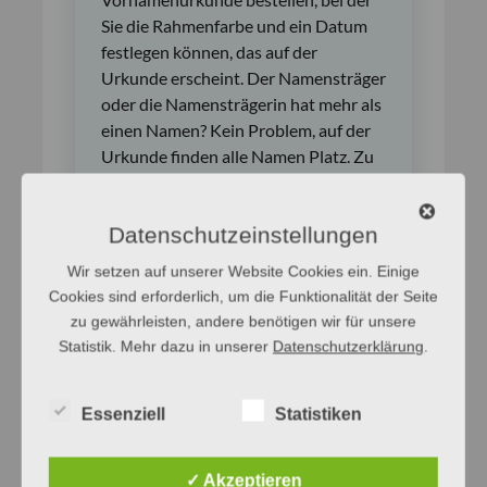
Sie die Rahmenfarbe und ein Datum
festlegen können, das auf der
Urkunde erscheint. Der Namensträger
oder die Namensträgerin hat mehr als
einen Namen? Kein Problem, auf der
Urkunde finden alle Namen Platz. Zu
vielen Namen bieten wir auch eine
vergünstigte, nicht individualisierbare
Datenschutzeinstellungen
Vornamenurkunde an, die Sie als PDF
zum Selbstausdrucken erhalten.
Wir setzen auf unserer Website Cookies ein. Einige
Cookies sind erforderlich, um die Funktionalität der Seite
Hier finden Sie weitere Informationen
zu gewährleisten, andere benötigen wir für unsere
sowie eine Beispielurkunde und
Statistik. Mehr dazu in unserer
Datenschutzerklärung
.
können eine Urkunde in Auftrag
geben:
Essenziell
Statistiken
Vornamenurkunde bestellen
✓ Akzeptieren