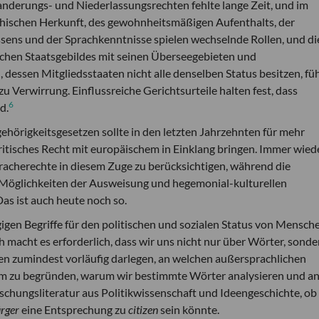
nderungs- und Niederlassungsrechten fehlte lange Zeit, und im
aphischen Herkunft, des gewohnheitsmäßigen Aufenthalts, der
ns und der Sprachkenntnisse spielen wechselnde Rollen, und di
ischen Staatsgebildes mit seinen Überseegebieten und
ssen Mitgliedsstaaten nicht alle denselben Status besitzen, fü
zu Verwirrung. Einflussreiche Gerichtsurteile halten fest, dass
6
d.
hörigkeitsgesetzen sollte in den letzten Jahrzehnten für mehr
ritisches Recht mit europäischem in Einklang bringen. Immer wied
pracherechte in diesem Zuge zu berücksichtigen, während die
, Möglichkeiten der Ausweisung und hegemonial-kulturellen
as ist auch heute noch so.
igen Begriffe für den politischen und sozialen Status von Mensch
h macht es erforderlich, dass wir uns nicht nur über Wörter, sonde
en zumindest vorläufig darlegen, an welchen außersprachlichen
, um zu begründen, warum wir bestimmte Wörter analysieren und a
orschungsliteratur aus Politikwissenschaft und Ideengeschichte, ob
ü
rger
eine Entsprechung zu
citizen
sein könnte.