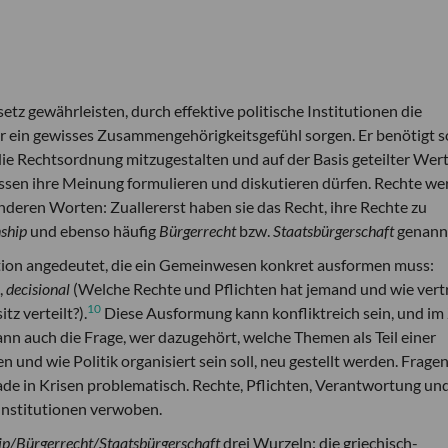
tz gewährleisten, durch effektive politische Institutionen die
r ein gewisses Zusammengehörigkeitsgefühl sorgen. Er benötigt 
die Rechtsordnung mitzugestalten und auf der Basis geteilter Wer
ssen ihre Meinung formulieren und diskutieren dürfen. Rechte w
deren Worten: Zuallererst haben sie das Recht, ihre Rechte zu
nship
und ebenso häufig
B
ü
rgerrecht
bzw.
Staatsb
ü
rgerschaft
genann
itution angedeutet, die ein Gemeinwesen konkret ausformen muss:
,
decisional
(Welche Rechte und Pflichten hat jemand und wie vertr
10
z verteilt?).
Diese Ausformung kann konfliktreich sein, und im
 auch die Frage, wer dazugehört, welche Themen als Teil einer
und wie Politik organisiert sein soll, neu gestellt werden. Fragen
e in Krisen problematisch. Rechte, Pflichten, Verantwortung un
r Institutionen verwoben.
hip/B
ü
rgerrecht/Staatsb
ü
rgerschaft
drei Wurzeln: die griechisch-