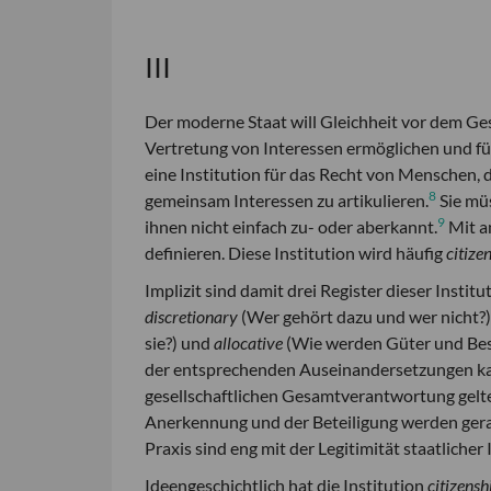
III
Der moderne Staat will Gleichheit vor dem Gese
Vertretung von Interessen ermöglichen und fü
eine Institution für das Recht von Menschen, 
8
gemeinsam Interessen zu artikulieren.
Sie mü
9
ihnen nicht einfach zu- oder aberkannt.
Mit an
definieren. Diese Institution wird häufig
citize
Implizit sind damit drei Register dieser Inst
discretionary
(Wer gehört dazu und wer nicht?)
sie?) und
allocative
(Wie werden Güter und Besit
der entsprechenden Auseinandersetzungen kann
gesellschaftlichen Gesamtverantwortung gelten 
Anerkennung und der Beteiligung werden gerad
Praxis sind eng mit der Legitimität staatliche
Ideengeschichtlich hat die Institution
citizens