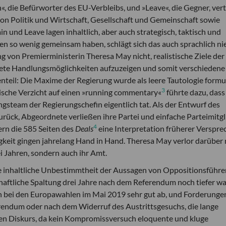
, die Befürworter des EU-Verbleibs, und »Leave«, die Gegner, ver
on Politik und Wirtschaft, Gesellschaft und Gemeinschaft sowie
und Leave lagen inhaltlich, aber auch strategisch, taktisch und
en so wenig gemeinsam haben, schlägt sich das auch sprachlich ni
 von Premierministerin Theresa May nicht, realistische Ziele der
krete Handlungsmöglichkeiten aufzuzeigen und somit verschiedene
teil: Die Maxime der Regierung wurde als leere Tautologie formul
3
ische Verzicht auf einen »running commentary«
führte dazu, dass
steam der Regierungschefin eigentlich tat. Als der Entwurf des
rück, Abgeordnete verließen ihre Partei und einfache Parteimitgl
4
fern die 585 Seiten des
Deals
eine Interpretation früherer Verspre
gkeit gingen jahrelang Hand in Hand. Theresa May verlor darüber 
i Jahren, sondern auch ihr Amt.
e inhaltliche Unbestimmtheit der Aussagen von Oppositionsführe
haftliche Spaltung drei Jahre nach dem Referendum noch tiefer wa
en bei den Europawahlen im Mai 2019 sehr gut ab, und Forderunge
rendum oder nach dem Widerruf des Austrittsgesuchs, die lange
hen Diskurs, da kein Kompromissversuch eloquente und kluge