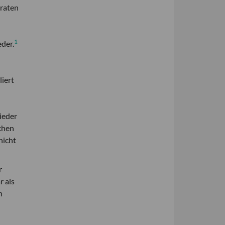
traten
1
eder.
iert
ieder
chen
nicht
r
r als
n