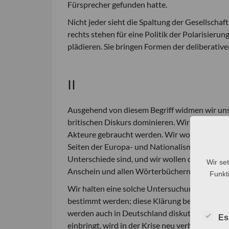
Fürsprecher gefunden hatte.
Nicht jeder sieht die Spaltung der Gesellschaf
rechts stehen für eine Politik der Polarisieru
plädieren. Sie bringen Formen der deliberativ
II
Ausgehend von diesem Begriff widmen wir un
britischen Diskurs dominieren. Wir fragen, wi
Akteure gebraucht werden. Wir wollen ihren 
Seiten der Europa- und Nationalismusdebatte 
Unterschiede sind, und wir wollen die Ergebn
Wir se
Anschein und allen Wörterbüchern nach das 
Funkti
Wir halten eine solche Untersuchung für rele
bestimmt werden; diese Klärung bedarf einer
werden auch in Deutschland diskutiert und er
Es
einbringt, wird in der Krise neu verhandelt.