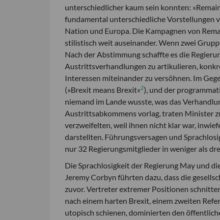
unterschiedlicher kaum sein konnten: »Remain«
fundamental unterschiedliche Vorstellungen v
Nation und Europa. Die Kampagnen von Remain 
stilistisch weit auseinander. Wenn zwei Grupp
Nach der Abstimmung schaffte es die Regierung
Austrittsverhandlungen zu artikulieren, kon
Interessen miteinander zu versöhnen. Im Gegen
2
(»Brexit means Brexit«
), und der programmat
niemand im Lande wusste, was das Verhandlung
Austrittsabkommens vorlag, traten Minister zu
verzweifelten, weil ihnen nicht klar war, inwie
darstellten. Führungsversagen und Sprachlosi
nur 32 Regierungsmitglieder in weniger als dre
Die Sprachlosigkeit der Regierung May und di
Jeremy Corbyn führten dazu, dass die gesellsc
zuvor. Vertreter extremer Positionen schnitt
nach einem harten Brexit, einem zweiten Refe
utopisch schienen, dominierten den öffentlic