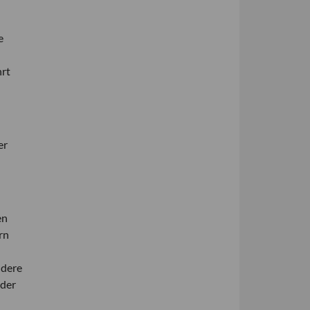
e
hrt
er
en
rn
ndere
 der