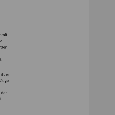
somit
te
erden
t.
itt er
 Zuge
 der
d