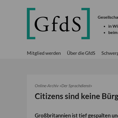
Gesellscha
in W
beim
Mitglied werden
Über die GfdS
Schwer
Online-Archiv »Der Sprachdienst«
Citizens sind keine Bür
Großbritannien ist tief gespalten u