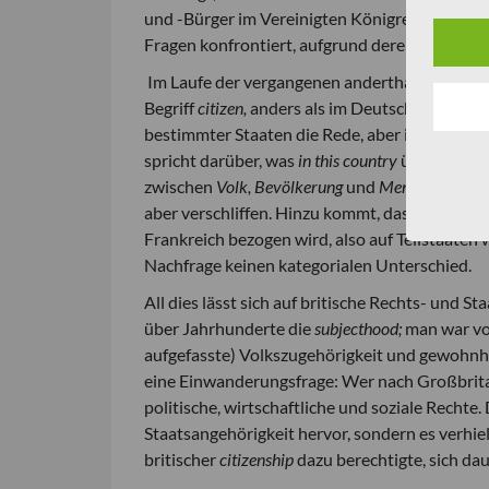
und -Bürger im Vereinigten Königreich sehen 
Fragen konfrontiert, aufgrund derer die genan
Im Laufe der vergangenen anderthalb Jahrzehn
Begriff
citizen,
anders als im Deutschen
B
ü
rger,
bestimmter Staaten die Rede, aber im Regel
spricht darüber, was
in this country
üblich ist 
zwischen
Volk, Bev
ö
lkerung
und
Menschen
– di
aber verschliffen. Hinzu kommt, dass
country
s
Frankreich bezogen wird, also auf Teilstaaten 
Nachfrage keinen kategorialen Unterschied.
All dies lässt sich auf britische Rechts- und S
über Jahrhunderte die
subjecthood;
man war vo
aufgefasste) Volkszugehörigkeit und gewohnh
eine Einwanderungsfrage: Wer nach Großbritan
politische, wirtschaftliche und soziale Rechte
Staatsangehörigkeit hervor, sondern es verhie
britischer
citizenship
dazu berechtigte, sich da