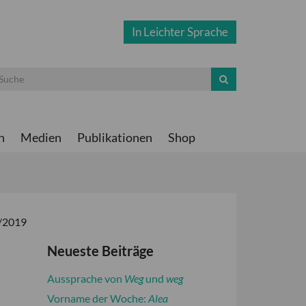
In Leichter Sprache
n
Medien
Publikationen
Shop
6/2019
Neueste Beiträge
Aussprache von
Weg
und
weg
Vorname der Woche:
Alea