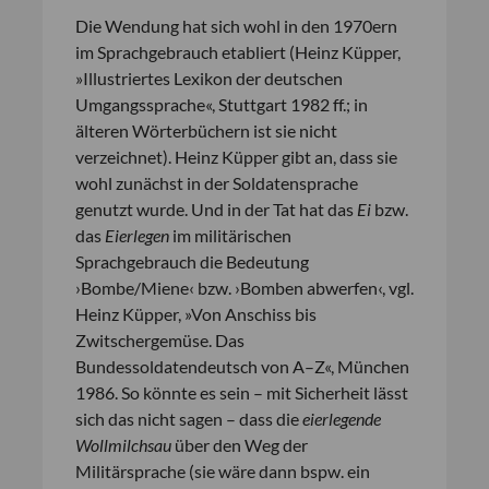
Die Wendung hat sich wohl in den 1970ern
im Sprachgebrauch etabliert (Heinz Küpper,
»Illustriertes Lexikon der deutschen
Umgangssprache«, Stuttgart 1982 ff.; in
älteren Wörterbüchern ist sie nicht
verzeichnet). Heinz Küpper gibt an, dass sie
wohl zunächst in der Soldatensprache
genutzt wurde. Und in der Tat hat das
Ei
bzw.
das
Eierlegen
im militärischen
Sprachgebrauch die Bedeutung
›Bombe/Miene‹ bzw. ›Bomben abwerfen‹, vgl.
Heinz Küpper, »Von Anschiss bis
Zwitschergemüse. Das
Bundessoldatendeutsch von A–Z«, München
1986. So könnte es sein – mit Sicherheit lässt
sich das nicht sagen – dass die
eierlegende
Wollmilchsau
über den Weg der
Militärsprache (sie wäre dann bspw. ein