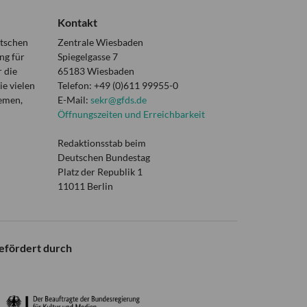
Kontakt
utschen
Zentrale Wiesbaden
ng für
Spiegelgasse 7
 die
65183 Wiesbaden
e vielen
Telefon: +49 (0)611 99955-0
hemen,
E-Mail:
sekr@gfds.de
Öffnungszeiten und Erreichbarkeit
Redaktionsstab beim
Deutschen Bundestag
Platz der Republik 1
11011 Berlin
efördert durch