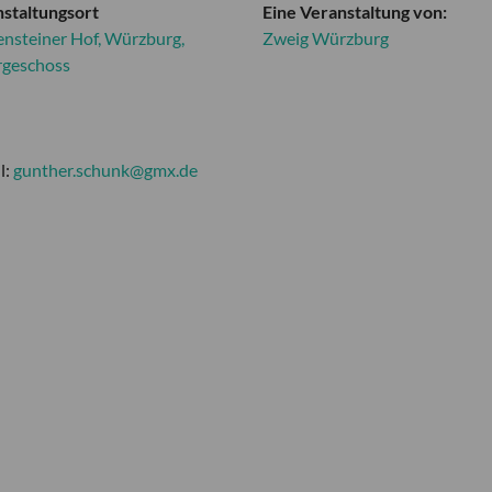
staltungsort
Eine Veranstaltung von:
ensteiner Hof, Würzburg,
Zweig Würzburg
rgeschoss
l:
gunther.schunk@gmx.de