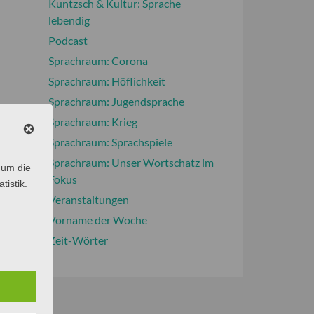
Kuntzsch & Kultur: Sprache
lebendig
Podcast
Sprachraum: Corona
Sprachraum: Höflichkeit
Sprachraum: Jugendsprache
Sprachraum: Krieg
Sprachraum: Sprachspiele
Sprachraum: Unser Wortschatz im
 um die
Fokus
tistik.
Veranstaltungen
Vorname der Woche
Zeit-Wörter