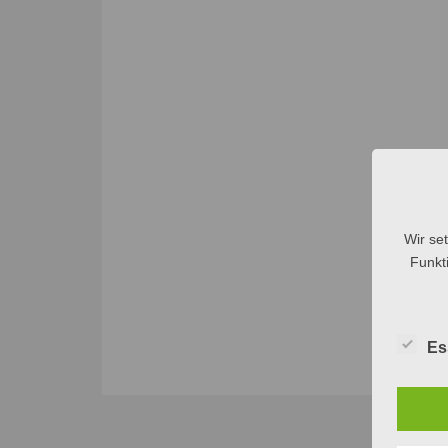
Wir se
Funkti
Es