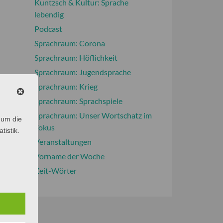
Kuntzsch & Kultur: Sprache
lebendig
Podcast
Sprachraum: Corona
Sprachraum: Höflichkeit
Sprachraum: Jugendsprache
Sprachraum: Krieg
Sprachraum: Sprachspiele
Sprachraum: Unser Wortschatz im
 um die
Fokus
tistik.
Veranstaltungen
Vorname der Woche
Zeit-Wörter