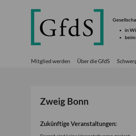
Gesellscha
in W
beim
Mitglied werden
Über die GfdS
Schwer
Zweig Bonn
Zukünftige Veranstaltungen:
Derzeit sind keine Veranstaltungen geplant.