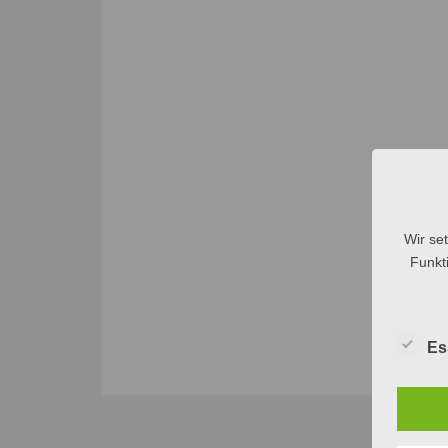
Wir se
Funkti
Es