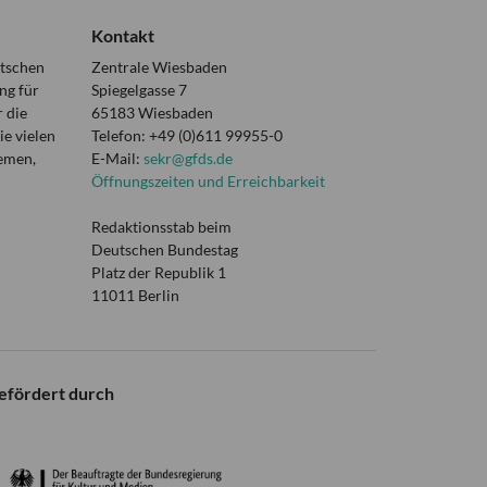
Kontakt
utschen
Zentrale Wiesbaden
ng für
Spiegelgasse 7
 die
65183 Wiesbaden
e vielen
Telefon: +49 (0)611 99955-0
hemen,
E-Mail:
sekr@gfds.de
Öffnungszeiten und Erreichbarkeit
Redaktionsstab beim
Deutschen Bundestag
Platz der Republik 1
11011 Berlin
efördert durch