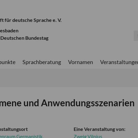
ft für deutsche Sprache e. V.
iesbaden
 Deutschen Bundestag
punkte
Sprachberatung
Vornamen
Veranstaltunge
nomene und Anwendungsszenarien
staltungsort
Eine Veranstaltung von:
enraum Germanistik,
Zweig Vilnius