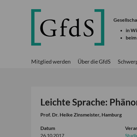
Gesellscha
in W
beim
Mitglied werden
Über die GfdS
Schwer
Leichte Sprache: Phä
Prof. Dr. Heike Zinsmeister, Hamburg
Datum
Veran
26.10.2017
Studi