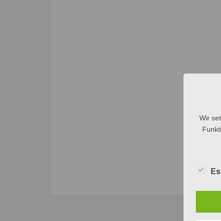
Wir se
Funkti
Es