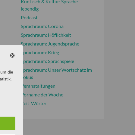
Kuntzsch & Kultur: Sprache
lebendig
Podcast
Sprachraum: Corona
Sprachraum: Höflichkeit
Sprachraum: Jugendsprache
Sprachraum: Krieg
Sprachraum: Sprachspiele
Sprachraum: Unser Wortschatz im
 um die
Fokus
tistik.
Veranstaltungen
Vorname der Woche
Zeit-Wörter