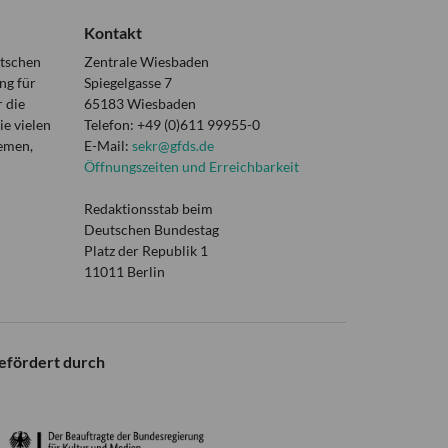
Kontakt
utschen
Zentrale Wiesbaden
ng für
Spiegelgasse 7
 die
65183 Wiesbaden
e vielen
Telefon: +49 (0)611 99955-0
hemen,
E-Mail:
sekr@gfds.de
Öffnungszeiten und Erreichbarkeit
Redaktionsstab beim
Deutschen Bundestag
Platz der Republik 1
11011 Berlin
efördert durch