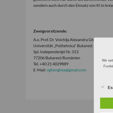
sondern auch durch den Einsatz von KI in kre
Zweigvorsitzende:
A.o. Prof. Dr. Voichiţa Alexandra Ghenghea
Universität „Politehnica“ Bukarest
Spl. Independenţei Nr. 313
77206 Bukarest/Rumänien
Wir se
Tel. +40 21 4029889
Funkti
E-Mail:
vghenghea@gmail.com
Es