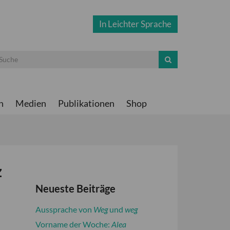
In Leichter Sprache
n
Medien
Publikationen
Shop
z
Neueste Beiträge
Aussprache von
Weg
und
weg
Vorname der Woche:
Alea