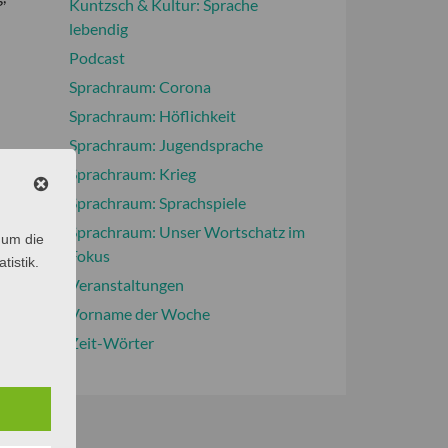
Kuntzsch & Kultur: Sprache
lebendig
Podcast
Sprachraum: Corona
Sprachraum: Höflichkeit
Sprachraum: Jugendsprache
Sprachraum: Krieg
Sprachraum: Sprachspiele
Sprachraum: Unser Wortschatz im
 um die
Fokus
tistik.
Veranstaltungen
Vorname der Woche
Zeit-Wörter