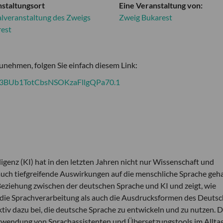
staltungsort
Eine Veranstaltung von:
alveranstaltung des Zweigs
Zweig Bukarest
rest
zunehmen, folgen Sie einfach diesem Link:
B3BUb1TotCbsNSOKzaFllgQPa70.1
igenz (KI) hat in den letzten Jahren nicht nur Wissenschaft und
uch tiefgreifende Auswirkungen auf die menschliche Sprache geha
Beziehung zwischen der deutschen Sprache und KI und zeigt, wie
die Sprachverarbeitung als auch die Ausdrucksformen des Deuts
aktiv dazu bei, die deutsche Sprache zu entwickeln und zu nutzen. D
rwendung von Sprachassistenten und Übersetzungstools im Alltag