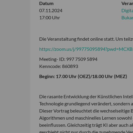
Datum
Veran
07.11.2024
Digit
17:00 Uhr
Buka
Die Veranstaltung findet online statt. Um teil
https://zoom.us/j/99775095894?pwd=MCX
Meeting- ID: 997 7509 5894
Kenncode: 860893
Beginn: 17.00 Uhr (OEZ)/18.00 Uhr (MEZ)
Die rasante Entwicklung der Künstlichen Intell
Technologie grundlegend verändert, sondern a
Dieser Vortrag beleuchtet die wechselseitige 
Algorithmen und maschinelles Lernen sowohl 
beeinflussen. Gleichzeitig trägt KI aber auch 
geschieht nicht nur durch die zunehmende Ve