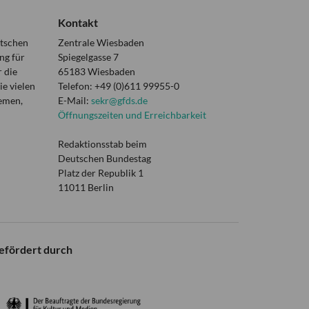
Kontakt
utschen
Zentrale Wiesbaden
ng für
Spiegelgasse 7
 die
65183 Wiesbaden
e vielen
Telefon: +49 (0)611 99955-0
hemen,
E-Mail:
sekr@gfds.de
Öffnungszeiten und Erreichbarkeit
Redaktionsstab beim
Deutschen Bundestag
Platz der Republik 1
11011 Berlin
efördert durch