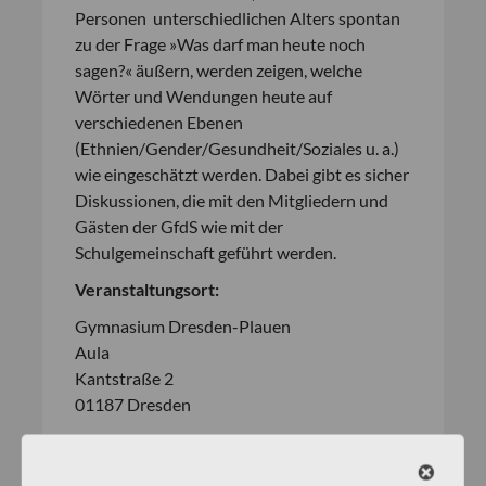
Personen unterschiedlichen Alters spontan
zu der Frage »Was darf man heute noch
sagen?« äußern, werden zeigen, welche
Wörter und Wendungen heute auf
verschiedenen Ebenen
(Ethnien/Gender/Gesundheit/Soziales u. a.)
wie eingeschätzt werden. Dabei gibt es sicher
Diskussionen, die mit den Mitgliedern und
Gästen der GfdS wie mit der
Schulgemeinschaft geführt werden.
Veranstaltungsort:
Gymnasium Dresden-Plauen
Aula
Kantstraße 2
01187 Dresden
Zweigvorsitzende:
Prof. Dr. habil. Dagmar Blei