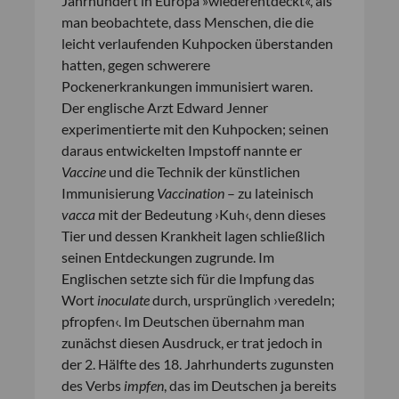
Jahrhundert in Europa »wiederentdeckt«, als
man beobachtete, dass Menschen, die die
leicht verlaufenden Kuhpocken überstanden
hatten, gegen schwerere
Pockenerkrankungen immunisiert waren.
Der englische Arzt Edward Jenner
experimentierte mit den Kuhpocken; seinen
daraus entwickelten Impstoff nannte er
Vaccine
und die Technik der künstlichen
Immunisierung
Vaccination
– zu lateinisch
vacca
mit der Bedeutung ›Kuh‹, denn dieses
Tier und dessen Krankheit lagen schließlich
seinen Entdeckungen zugrunde. Im
Englischen setzte sich für die Impfung das
Wort
inoculate
durch
,
ursprünglich ›veredeln;
pfropfen‹. Im Deutschen übernahm man
zunächst diesen Ausdruck, er trat jedoch in
der 2. Hälfte des 18. Jahrhunderts zugunsten
des Verbs
impfen
, das im Deutschen ja bereits