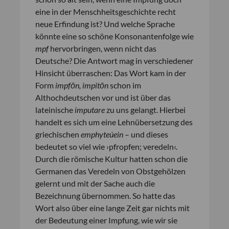
eine in der Menschheitsgeschichte recht
neue Erfindung ist? Und welche Sprache
könnte eine so schöne Konsonantenfolge wie
mpf
hervorbringen, wenn nicht das
Deutsche? Die Antwort mag in verschiedener
Hinsicht überraschen: Das Wort kam in der
Form
impf
ō
n, impit
ō
n
schon im
Althochdeutschen vor und ist über das
lateinische
imputare
zu uns gelangt. Hierbei
handelt es sich um eine Lehnübersetzung des
griechischen
emphyte
ú
ein
– und dieses
bedeutet so viel wie ›pfropfen; veredeln‹.
Durch die römische Kultur hatten schon die
Germanen das Veredeln von Obstgehölzen
gelernt und mit der Sache auch die
Bezeichnung übernommen. So hatte das
Wort also über eine lange Zeit gar nichts mit
der Bedeutung einer Impfung, wie wir sie