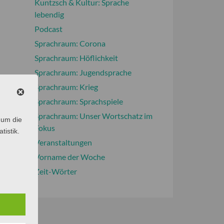
Kuntzsch & Kultur: Sprache
lebendig
Podcast
Sprachraum: Corona
Sprachraum: Höflichkeit
Sprachraum: Jugendsprache
Sprachraum: Krieg
Sprachraum: Sprachspiele
Sprachraum: Unser Wortschatz im
 um die
Fokus
tistik.
Veranstaltungen
Vorname der Woche
Zeit-Wörter