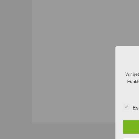
Wir se
Funkti
Es