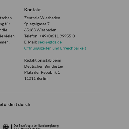
Kontakt
utschen
Zentrale Wiesbaden
ng für
Spiegelgasse 7
 die
65183 Wiesbaden
e vielen
Telefon: +49 (0)611 99955-0
hemen,
E-Mail:
sekr@gfds.de
Öffnungszeiten und Erreichbarkeit
Redaktionsstab beim
Deutschen Bundestag
Platz der Republik 1
11011 Berlin
efördert durch