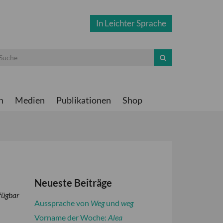
In Leichter Sprache
n
Medien
Publikationen
Shop
Neueste Beiträge
fügbar
Aussprache von
Weg
und
weg
Vorname der Woche:
Alea