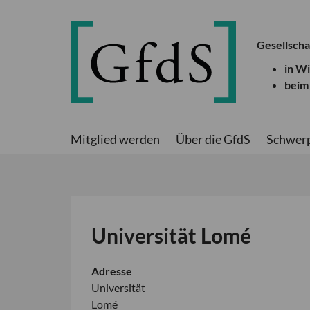
Gesellscha
in W
beim
Mitglied werden
Über die GfdS
Schwer
Universität Lomé
Adresse
Universität
Lomé