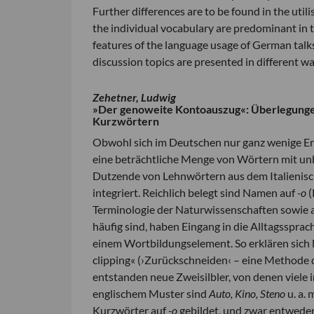
Further differences are to be found in the util
the individual vocabulary are predominant in th
features of the language usage of German talks
discussion topics are presented in different wa
Zehetner, Ludwig
»Der genoweite Kontoauszug«: Überlegunge
Kurzwörtern
Obwohl sich im Deutschen nur ganz wenige Er
eine beträchtliche Menge von Wörtern mit u
Dutzende von Lehnwörtern aus dem Italienisc
integriert. Reichlich belegt sind Namen auf
-o
(
Terminologie der Naturwissenschaften sowie 
häufig sind, haben Eingang in die Alltagsspra
einem Wortbildungselement. So erklären sich 
clipping« (›Zurückschneiden‹ – eine Methode d
entstanden neue Zweisilbler, von denen viele 
englischem Muster sind
Auto, Kino, Steno
u. a. 
Kurzwörter auf
-o
gebildet, und zwar entweder