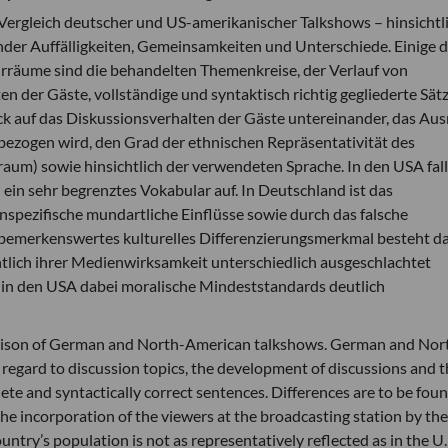
n Vergleich deutscher und US-amerikanischer Talkshows – hinsichtl
der Auffälligkeiten, Gemeinsamkeiten und Unterschiede. Einige d
räume sind die behandelten Themenkreise, der Verlauf von
n der Gäste, vollständige und syntaktisch richtig gegliederte Sät
ck auf das Diskussionsverhalten der Gäste untereinander, das Au
ezogen wird, den Grad der ethnischen Repräsentativität des
raum) sowie hinsichtlich der verwendeten Sprache. In den USA fal
in sehr begrenztes Vokabular auf. In Deutschland ist das
nspezifische mundartliche Einflüsse sowie durch das falsche
emerkenswertes kulturelles Differenzierungsmerkmal besteht da
tlich ihrer Medienwirksamkeit unterschiedlich ausgeschlachtet
in den USA dabei moralische Mindeststandards deutlich
parison of German and North-American talkshows. German and Nor
egard to discussion topics, the development of discussions and t
lete and syntactically correct sentences. Differences are to be foun
 the incorporation of the viewers at the broadcasting station by the
untry’s population is not as representatively reflected as in the U. 