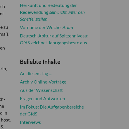
Herkunft und Bedeutung der
ich
Redewendung
sein Licht unter den
er
Scheffel stellen
ze zu
Vorname der Woche:
Arian
smaß,
Deutsch-Abitur auf Spitzenniveau:
GfdS zeichnet Jahrgangsbeste aus
len
Beliebte Inhalte
rin,
An diesem Tag …
Archiv Online-Vorträge
Aus der Wissenschaft
Fragen und Antworten
th-
he
Im Fokus: Die Aufgabenbereiche
d in
der GfdS
 host.
Interviews
S.