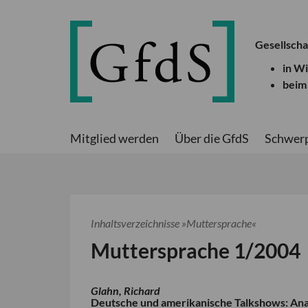
Gesellscha
in W
beim
Mitglied werden
Über die GfdS
Schwer
Inhaltsverzeichnisse »Muttersprache«
Muttersprache 1/2004
Glahn, Richard
Deutsche und amerikanische Talkshows: Anal