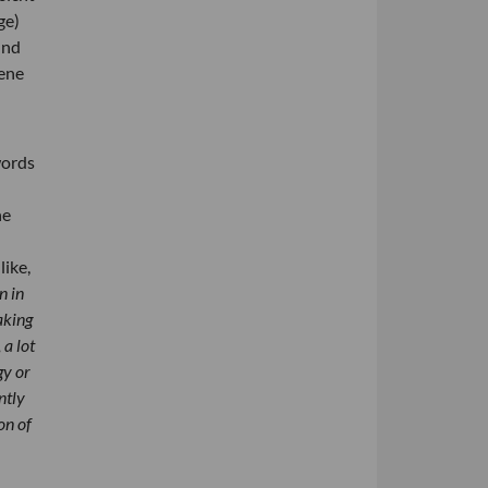
ge)
und
bene
words
ne
ike,
n in
aking
 a lot
gy or
ntly
on of