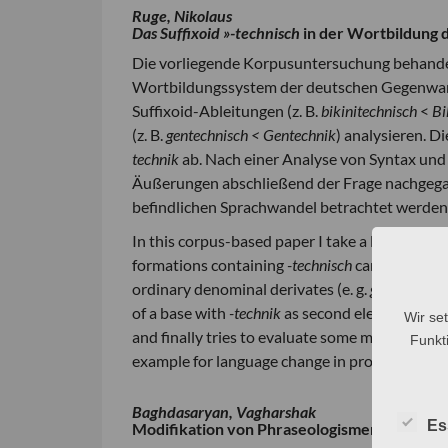
Ruge, Nikolaus
Das Suffixoid »-technisch
in der Wortbildung
Die vorliegende Korpusuntersuchung behande
Wortbildungssystem der deutschen Gegenwar
Suffixoid-Ableitungen (z. B.
bikinitechnisch
<
Bi
(z. B.
gentechnisch < Gentechnik
) analysieren. Di
technik
ab. Nach einer Analyse von Syntax und 
Äußerungen abschließend der Frage nachgega
befindlichen Sprachwandel betrachtet werden
In this corpus-based paper I take a look at so
formations containing
-technisch
can be analyse
ordinary denominal derivates (e. g.
gentechnisc
of a base with
-technik
as second element. Furt
Wir se
and finally tries to evaluate some metalinguis
Funkti
example for language change in progress.
Baghdasaryan, Vagharshak
Es
Modifikation von Phraseologismen im Dienst