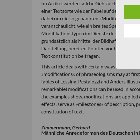
Im Artikel werden solche Gebrauchsweisen v
einer Textsorte wie der Fabel auf den ersten 
dabei um die so genannten »Modifikationen«. D
veranschaulicht, wie ein breites Spektrum von
Modifikationstypen im Dienste der Textsorte 
grundsätzlich als Mittel der Bildhaftigkeit; si
Darstellung, bereiten Pointen vor bzw. präzisie
Textkonstitution beitragen.
This article deals with certain ways of using p
»modifications« of phraseologisms may at first
fables of Lessing, Pestalozzi and Anders illustr
remarkable) modifications can be used in accorda
the examples show, modifications are applied a
effects, serve as »milestones« of description, 
constitution of text.
Zimmermann, Gerhard
Männliche Anredeformen des Deutschen in li