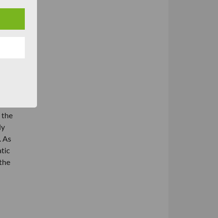
 in
t sich
wird
in der
ur
 the
ly
. As
tic
 the