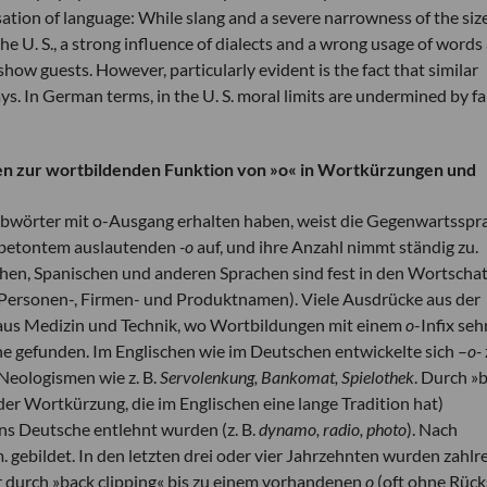
isation of language: While slang and a severe narrowness of the siz
e U. S., a strong influence of dialects and a wrong usage of words
how guests. However, particularly evident is the fact that similar
ys. In German terms, in the U. S. moral limits are undermined by fa
n zur wortbildenden Funktion von »o« in Wortkürzungen und
bwörter mit o-Ausgang erhalten haben, weist die Gegenwartsspr
nbetontem auslautenden
-o
auf, und ihre Anzahl nimmt ständig zu.
hen, Spanischen und anderen Sprachen sind fest in den Wortscha
Personen-, Firmen- und Produktnamen). Viele Ausdrücke aus der
aus Medizin und Technik, wo Wortbildungen mit einem
o
-Infix seh
che gefunden. Im Englischen wie im Deutschen entwickelte sich –
o-
Neologismen wie z. B.
Servolenkung, Bankomat, Spielothek
. Durch »
er Wortkürzung, die im Englischen eine lange Tradition hat)
ins Deutsche entlehnt wurden (z. B.
dynamo, radio, photo
). Nach
m. gebildet. In den letzten drei oder vier Jahrzehnten wurden zahlr
 durch »back clipping« bis zu einem vorhandenen
o
(oft ohne Rück