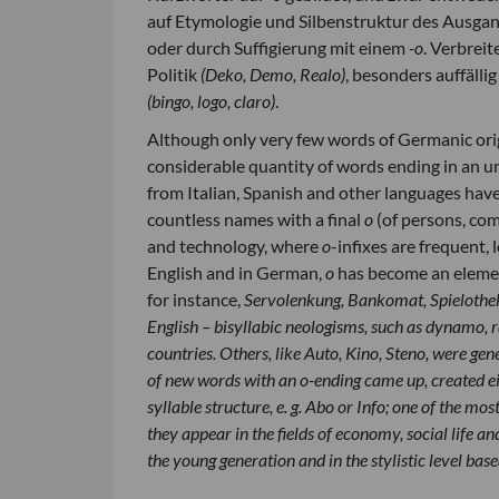
auf Etymologie und Silbenstruktur des Ausgan
oder durch Suffigierung mit einem
-o
. Verbreit
Politik
(Deko, Demo, Realo)
, besonders auffälli
(bingo, logo, claro)
.
Although only very few words of Germanic orig
considerable quantity of words ending in an 
from Italian, Spanish and other languages hav
countless names with a final
o
(of persons, com
and technology, where
o
-infixes are frequent,
English and in German,
o
has become an element
for instance,
Servolenkung, Bankomat, Spielothek.
English – bisyllabic neologisms, such as
dynamo, r
countries. Others, like
Auto, Kino, Steno
, were gene
of new words with an
o
-ending came up, created e
syllable structure, e. g.
Abo
or
Info
; one of the mos
they appear in the fields of economy, social life an
the young generation and in the stylistic level base