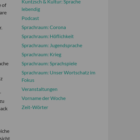
Kuntzsch & Kultur: Sprache
e of
lebendig
 are
Podcast
Sprachraum: Corona
r.
Sprachraum: Höflichkeit
Sprachraum: Jugendsprache
Sprachraum: Krieg
ache
Sprachraum: Sprachspiele
Sprachraum: Unser Wortschatz im
tz
Fokus
Veranstaltungen
r
Vorname der Woche
zu
Zeit-Wörter
back
eiche
sicht