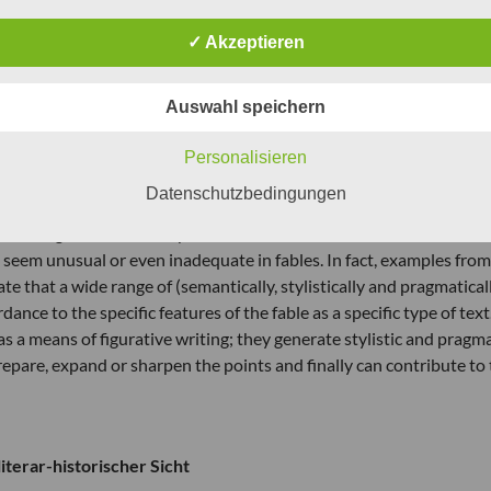
on Phraseologismen unter die Lupe genommen, deren Vorkommen
Blick unerwartet oder sogar unangebracht scheinen kann. Es handel
✓ Akzeptieren
urch Beispiele aus den Fabeln Lessings, Pestalozzis und Anders’ 
 semantisch wie stilistisch-pragmatisch anspruchsvollen
Auswahl speichern
Fabel eingesetzt werden kann. Modifikationen erscheinen dabei
e erzeugen stilistisch-pragmatische Effekte, dienen als Wegmarken 
Personalisieren
ren sie, spitzen sie zu und können nicht zuletzt auch wesentlich z
Datenschutzbedingungen
hraseologisms in a literary context: The occurrence of so called
 seem unusual or even inadequate in fables. In fact, examples from
ate that a wide range of (semantically, stylistically and pragmatical
nce to the specific features of the fable as a specific type of text
s a means of figurative writing; they generate stylistic and pragma
prepare, expand or sharpen the points and finally can contribute to
terar-historischer Sicht