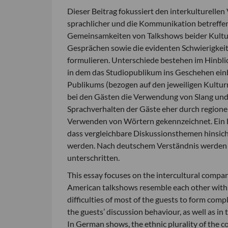
Dieser Beitrag fokussiert den interkulturelle
sprachlicher und die Kommunikation betreffen
Gemeinsamkeiten von Talkshows beider Kultur
Gesprächen sowie die evidenten Schwierigkeite
formulieren. Unterschiede bestehen im Hinbli
in dem das Studiopublikum ins Geschehen einb
Publikums (bezogen auf den jeweiligen Kultur
bei den Gästen die Verwendung von Slang und e
Sprachverhalten der Gäste eher durch regione
Verwenden von Wörtern gekennzeichnet. Ein b
dass vergleichbare Diskussionsthemen hinsich
werden. Nach deutschem Verständnis werden 
unterschritten.
This essay focuses on the intercultural com
American talkshows resemble each other with r
difficulties of most of the guests to form comp
the guests’ discussion behaviour, as well as in
In German shows, the ethnic plurality of the co