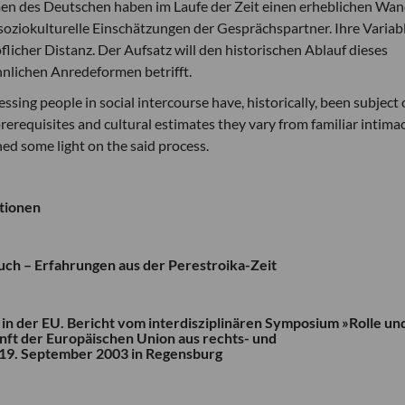
n des Deutschen haben im Laufe der Zeit einen erheblichen Wan
 soziokulturelle Einschätzungen der Gesprächspartner. Ihre Variab
licher Distanz. Der Aufsatz will den historischen Ablauf dieses
nnlichen Anredeformen betrifft.
ssing people in social intercourse have, historically, been subject 
rerequisites and cultural estimates they vary from familiar intima
shed some light on the said process.
utionen
ch – Erfahrungen aus der Perestroika-Zeit
in der EU. Bericht vom interdisziplinären Symposium »Rolle un
ft der Europäischen Union aus rechts- und
s 19. September 2003 in Regensburg