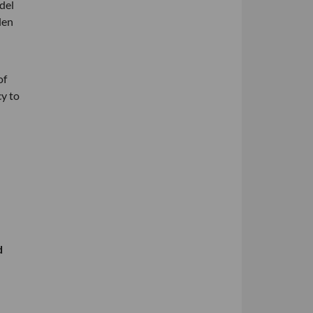
del
len
of
cy to
d