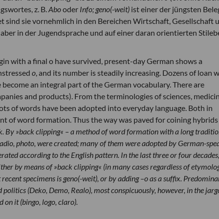
gswortes, z. B.
Abo
oder
Info; geno(-weit)
ist einer der jüngsten Bele
et sind sie vornehmlich in den Bereichen Wirtschaft, Gesellschaft 
g aber in der Jugendsprache und auf einer daran orientierten Stile
in with a final o have survived, present-day German shows a
unstressed
o
, and its number is steadily increasing. Dozens of loan 
e become an integral part of the German vocabulary. There are
panies and products). From the terminologies of sciences, medici
 lots of words have been adopted into everyday language. Both in
 of word formation. Thus the way was paved for coining hybrids l
 By »back clipping« – a method of word formation with a long traditio
adio, photo
, were created; many of them were adopted by German-spe
rated according to the English pattern. In the last three or four decades,
ither by means of »back clipping« (in many cases regardless of etymolo
t recent specimens is
geno(-weit)
, or by adding –
o
as a suffix. Predomina
d politics
(Deko, Demo, Realo)
, most conspicuously, however, in the jarg
d on it
(bingo, logo, claro)
.