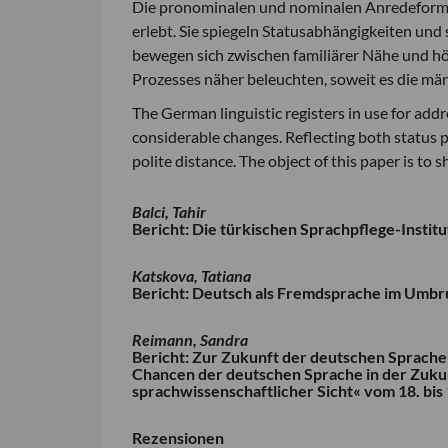
Die pronominalen und nominalen Anredeforme
erlebt. Sie spiegeln Statusabhängigkeiten und
bewegen sich zwischen familiärer Nähe und höf
Prozesses näher beleuchten, soweit es die mä
The German linguistic registers in use for addre
considerable changes. Reflecting both status p
polite distance. The object of this paper is to 
Balci, Tahir
Bericht: Die türkischen Sprachpflege-Instit
Katskova, Tatiana
Bericht: Deutsch als Fremdsprache im Umbru
Reimann, Sandra
Bericht: Zur Zukunft der deutschen Sprache 
Chancen der deutschen Sprache in der Zukun
sprachwissenschaftlicher Sicht« vom 18. bi
Rezensionen