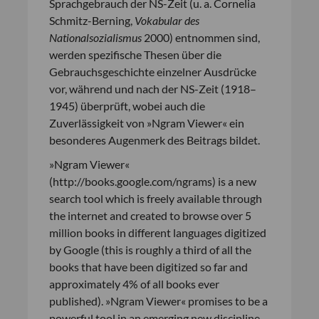
Sprachgebrauch der NS-Zeit (u. a. Cornelia
Schmitz-Berning,
Vokabular des
Nationalsozialismus
2000) entnommen sind,
werden spezifische Thesen über die
Gebrauchsgeschichte einzelner Ausdrücke
vor, während und nach der NS-Zeit (1918–
1945) überprüft, wobei auch die
Zuverlässigkeit von »Ngram Viewer« ein
besonderes Augenmerk des Beitrags bildet.
»Ngram Viewer«
(http://books.google.com/ngrams) is a new
search tool which is freely available through
the internet and created to browse over 5
million books in different languages digitized
by Google (this is roughly a third of all the
books that have been digitized so far and
approximately 4% of all books ever
published). »Ngram Viewer« promises to be a
powerful tool in an emerging new discipline